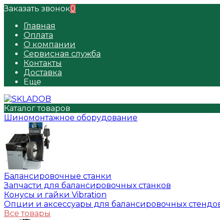
Заказать звонок
0
Главная
Оплата
О компании
Сервисная служба
Контакты
Доставка
Еще
Каталог товаров
Шиномонтажное оборудование
Балансировочные станки
Запчасти для балансировочных станков
Конусы и гайки Vibration
Опции и аксессуары для балансировочных стендо
Все товары