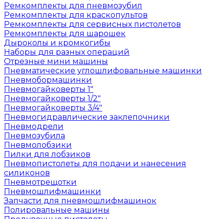
Ремкомплекты для пневмозубил
Ремкомплекты для краскопультов
Ремкомплекты для сервисных пистолетов
Ремкомплекты для шарошек
Дыроколы и кромкогибы
Наборы для разных операций
Отрезные мини машины
Пневматические углошлифовальные машинки
Пневмобормашинки
Пневмогайковерты 1"
Пневмогайковерты 1/2"
Пневмогайковерты 3/4"
Пневмогидравлические заклепочники
Пневмодрели
Пневмозубила
Пневмолобзики
Пилки для лобзиков
Пневмопистолеты для подачи и нанесения
силиконов
Пневмотрещотки
Пневмошлифмашинки
Запчасти для пневмошлифмашинок
Полировальные машины