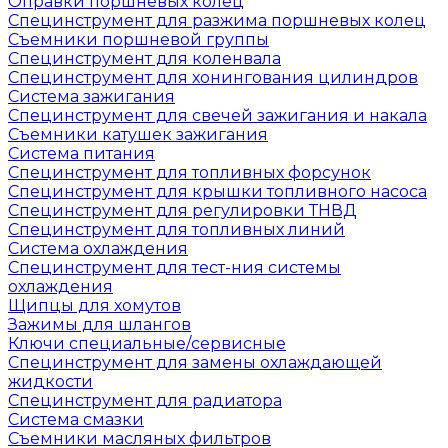
Оправки поршневых колец
Специнструмент для разжима поршневых колец
Съемники поршневой группы
Специнструмент для коленвала
Специнструмент для хонингования цилиндров
Система зажигания
Специнструмент для свечей зажигания и накала
Съемники катушек зажигания
Система питания
Специнструмент для топливных форсунок
Специнструмент для крышки топливного насоса
Специнструмент для регулировки ТНВД
Специнструмент для топливных линий
Система охлаждения
Специнструмент для тест-ния системы
охлаждения
Щипцы для хомутов
Зажимы для шлангов
Ключи специальные/сервисные
Специнструмент для замены охлаждающей
жидкости
Специнструмент для радиатора
Система смазки
Съемники масляных фильтров