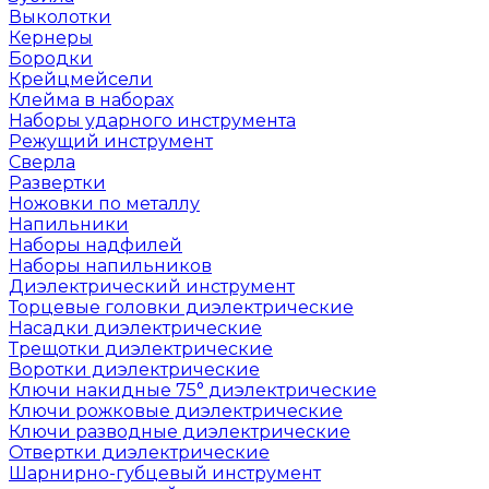
Выколотки
Кернеры
Бородки
Крейцмейсели
Клейма в наборах
Наборы ударного инструмента
Режущий инструмент
Сверла
Развертки
Ножовки по металлу
Напильники
Наборы надфилей
Наборы напильников
Диэлектрический инструмент
Торцевые головки диэлектрические
Насадки диэлектрические
Трещотки диэлектрические
Воротки диэлектрические
Ключи накидные 75° диэлектрические
Ключи рожковые диэлектрические
Ключи разводные диэлектрические
Отвертки диэлектрические
Шарнирно-губцевый инструмент