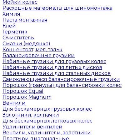
Мойки колес
Расходные материалы для шиномонтажа
Химия
Паста монтажная
Клей
Герметик
Очиститель
Смазки (медянка)
Концентрат, мел, тальк
Балансировочные грузики
Набивные грузики для грузовых колес
Набивные грузики для литых дисков
Набивные грузики для стальных дисков
Самоклеющиеся балансировочные грузики
Порошок (гранулы) для балансировки колес
Порошок Equal
Порошок Magnum
Вентили
Для бескамерных грузовых колес
Золотники, колпачки
Для бескамерных легковых колес
Удлинители вентилей
Вентили, удлинители, золотники
Пластыри диагональные