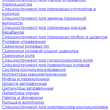
тормоз.цил-ра
Специнструмент для тормозных суппортов и
колодок
Специнструмент для замены тормозной
жидкости
Специнструмент для тормозных дисков,
барабанов
Специнструмент для тормозных трубок и шлангов
Рулевое управление
Съемники рулевых тяг
Съемники рулевой сошки, шарнира
Съемники руля
Специнструмент для гидроусилителя руля
Специнструмент для поворотных кулаков
Система кондиционирования
Коллекторы манометрические
Муфты и переходники
Шланги заправочные
Цилиндры заправочные
Детекторы утечек
Лампы и фонарики
Кольца и золотники
Специнструмент для компрессора кондиционера