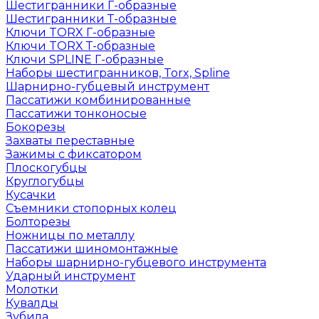
Шестигранники Г-образные
Шестигранники Т-образные
Ключи TORX Г-образные
Ключи TORX Т-образные
Ключи SPLINE Г-образные
Наборы шестигранников, Torx, Spline
Шарнирно-губцевый инструмент
Пассатижи комбинированные
Пассатижи тонконосые
Бокорезы
Захваты переставные
Зажимы с фиксатором
Плоскогубцы
Круглогубцы
Кусачки
Съемники стопорных колец
Болторезы
Ножницы по металлу
Пассатижи шиномонтажные
Наборы шарнирно-губцевого инструмента
Ударный инструмент
Молотки
Кувалды
Зубила