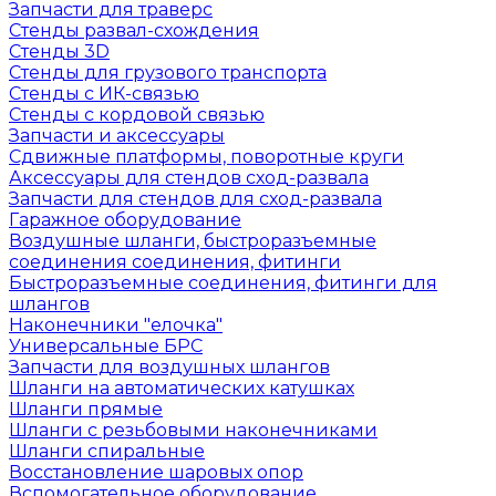
Запчасти для траверс
Стенды развал-схождения
Стенды 3D
Стенды для грузового транспорта
Стенды с ИК-связью
Стенды с кордовой связью
Запчасти и аксессуары
Сдвижные платформы, поворотные круги
Аксессуары для стендов сход-развала
Запчасти для стендов для сход-развала
Гаражное оборудование
Воздушные шланги, быстроразъемные
соединения соединения, фитинги
Быстроразъемные соединения, фитинги для
шлангов
Наконечники "елочка"
Универсальные БРС
Запчасти для воздушных шлангов
Шланги на автоматических катушках
Шланги прямые
Шланги с резьбовыми наконечниками
Шланги спиральные
Восстановление шаровых опор
Вспомогательное оборудование