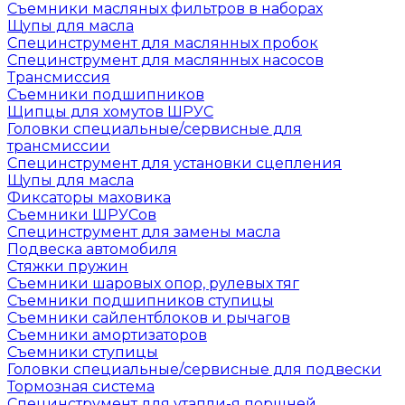
Съемники масляных фильтров в наборах
Щупы для масла
Специнструмент для маслянных пробок
Специнструмент для маслянных насосов
Трансмиссия
Съемники подшипников
Щипцы для хомутов ШРУС
Головки специальные/сервисные для
трансмиссии
Специнструмент для установки сцепления
Щупы для масла
Фиксаторы маховика
Съемники ШРУСов
Специнструмент для замены масла
Подвеска автомобиля
Стяжки пружин
Съемники шаровых опор, рулевых тяг
Съемники подшипников ступицы
Съемники сайлентблоков и рычагов
Съемники амортизаторов
Съемники ступицы
Головки специальные/сервисные для подвески
Тормозная система
Специнструмент для утапли-я поршней