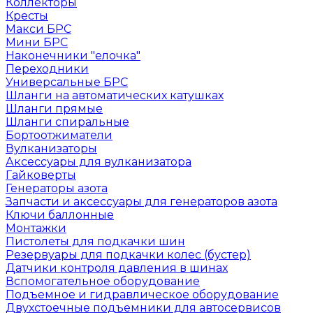
Коллекторы
Кресты
Макси БРС
Мини БРС
Наконечники "елочка"
Переходники
Универсальные БРС
Шланги на автоматических катушках
Шланги прямые
Шланги спиральные
Бортоотжиматели
Вулканизаторы
Аксессуары для вулканизатора
Гайковерты
Генераторы азота
Запчасти и аксессуары для генераторов азота
Ключи баллонные
Монтажки
Пистолеты для подкачки шин
Резервуары для подкачки колес (бустер)
Датчики контроля давления в шинах
Вспомогательное оборудование
Подъемное и гидравлическое оборудование
Двухстоечные подъемники для автосервисов