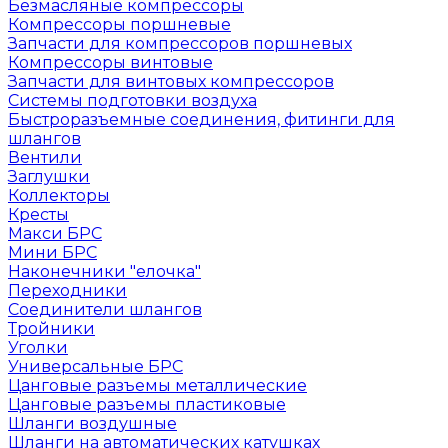
Безмасляные компрессоры
Компрессоры поршневые
Запчасти для компрессоров поршневых
Компрессоры винтовые
Запчасти для винтовых компрессоров
Системы подготовки воздуха
Быстроразъемные соединения, фитинги для
шлангов
Вентили
Заглушки
Коллекторы
Кресты
Макси БРС
Мини БРС
Наконечники "елочка"
Переходники
Соединители шлангов
Тройники
Уголки
Универсальные БРС
Цанговые разъемы металлические
Цанговые разъемы пластиковые
Шланги воздушные
Шланги на автоматических катушках