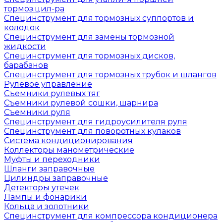
тормоз.цил-ра
Специнструмент для тормозных суппортов и
колодок
Специнструмент для замены тормозной
жидкости
Специнструмент для тормозных дисков,
барабанов
Специнструмент для тормозных трубок и шлангов
Рулевое управление
Съемники рулевых тяг
Съемники рулевой сошки, шарнира
Съемники руля
Специнструмент для гидроусилителя руля
Специнструмент для поворотных кулаков
Система кондиционирования
Коллекторы манометрические
Муфты и переходники
Шланги заправочные
Цилиндры заправочные
Детекторы утечек
Лампы и фонарики
Кольца и золотники
Специнструмент для компрессора кондиционера