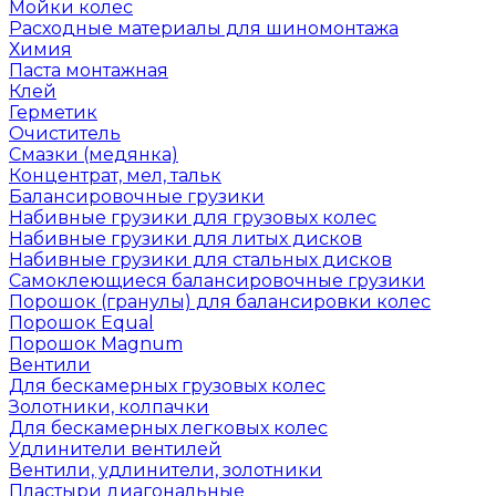
Мойки колес
Расходные материалы для шиномонтажа
Химия
Паста монтажная
Клей
Герметик
Очиститель
Смазки (медянка)
Концентрат, мел, тальк
Балансировочные грузики
Набивные грузики для грузовых колес
Набивные грузики для литых дисков
Набивные грузики для стальных дисков
Самоклеющиеся балансировочные грузики
Порошок (гранулы) для балансировки колес
Порошок Equal
Порошок Magnum
Вентили
Для бескамерных грузовых колес
Золотники, колпачки
Для бескамерных легковых колес
Удлинители вентилей
Вентили, удлинители, золотники
Пластыри диагональные