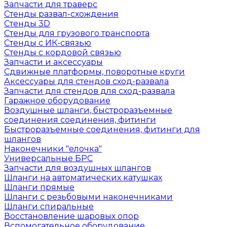
Запчасти для траверс
Стенды развал-схождения
Стенды 3D
Стенды для грузового транспорта
Стенды с ИК-связью
Стенды с кордовой связью
Запчасти и аксессуары
Сдвижные платформы, поворотные круги
Аксессуары для стендов сход-развала
Запчасти для стендов для сход-развала
Гаражное оборудование
Воздушные шланги, быстроразъемные
соединения соединения, фитинги
Быстроразъемные соединения, фитинги для
шлангов
Наконечники "елочка"
Универсальные БРС
Запчасти для воздушных шлангов
Шланги на автоматических катушках
Шланги прямые
Шланги с резьбовыми наконечниками
Шланги спиральные
Восстановление шаровых опор
Вспомогательное оборудование