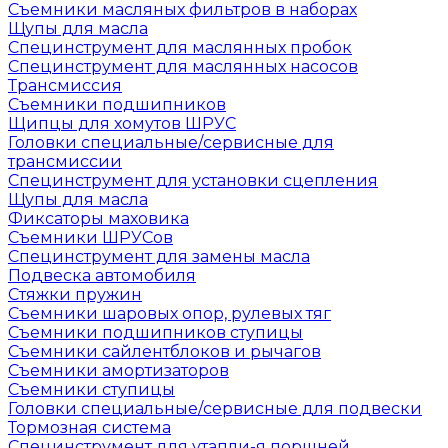
Съемники масляных фильтров в наборах
Щупы для масла
Специнструмент для маслянных пробок
Специнструмент для маслянных насосов
Трансмиссия
Съемники подшипников
Щипцы для хомутов ШРУС
Головки специальные/сервисные для
трансмиссии
Специнструмент для установки сцепления
Щупы для масла
Фиксаторы маховика
Съемники ШРУСов
Специнструмент для замены масла
Подвеска автомобиля
Стяжки пружин
Съемники шаровых опор, рулевых тяг
Съемники подшипников ступицы
Съемники сайлентблоков и рычагов
Съемники амортизаторов
Съемники ступицы
Головки специальные/сервисные для подвески
Тормозная система
Специнструмент для утапли-я поршней