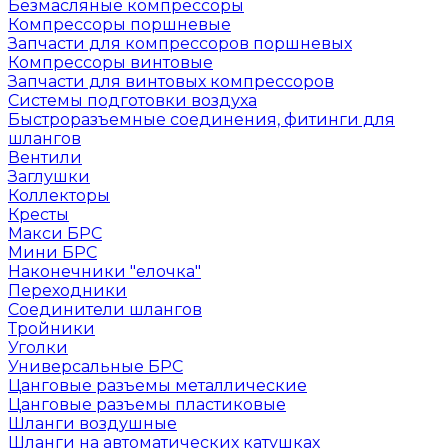
Безмасляные компрессоры
Компрессоры поршневые
Запчасти для компрессоров поршневых
Компрессоры винтовые
Запчасти для винтовых компрессоров
Системы подготовки воздуха
Быстроразъемные соединения, фитинги для
шлангов
Вентили
Заглушки
Коллекторы
Кресты
Макси БРС
Мини БРС
Наконечники "елочка"
Переходники
Соединители шлангов
Тройники
Уголки
Универсальные БРС
Цанговые разъемы металлические
Цанговые разъемы пластиковые
Шланги воздушные
Шланги на автоматических катушках