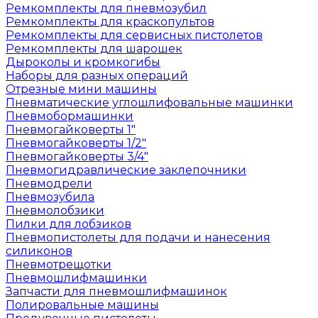
Ремкомплекты для пневмозубил
Ремкомплекты для краскопультов
Ремкомплекты для сервисных пистолетов
Ремкомплекты для шарошек
Дыроколы и кромкогибы
Наборы для разных операций
Отрезные мини машины
Пневматические углошлифовальные машинки
Пневмобормашинки
Пневмогайковерты 1"
Пневмогайковерты 1/2"
Пневмогайковерты 3/4"
Пневмогидравлические заклепочники
Пневмодрели
Пневмозубила
Пневмолобзики
Пилки для лобзиков
Пневмопистолеты для подачи и нанесения
силиконов
Пневмотрещотки
Пневмошлифмашинки
Запчасти для пневмошлифмашинок
Полировальные машины