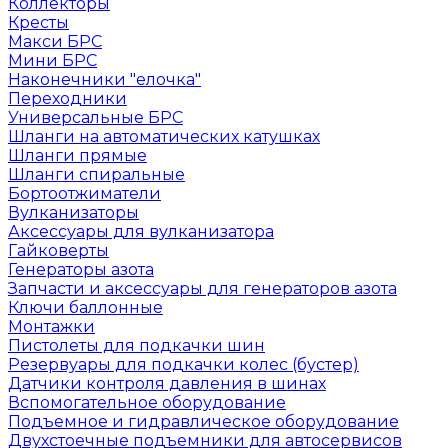
Коллекторы
Кресты
Макси БРС
Мини БРС
Наконечники "елочка"
Переходники
Универсальные БРС
Шланги на автоматических катушках
Шланги прямые
Шланги спиральные
Бортоотжиматели
Вулканизаторы
Аксессуары для вулканизатора
Гайковерты
Генераторы азота
Запчасти и аксессуары для генераторов азота
Ключи баллонные
Монтажки
Пистолеты для подкачки шин
Резервуары для подкачки колес (бустер)
Датчики контроля давления в шинах
Вспомогательное оборудование
Подъемное и гидравлическое оборудование
Двухстоечные подъемники для автосервисов