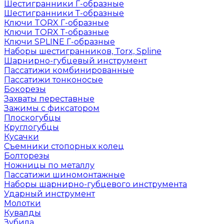
Шестигранники Г-образные
Шестигранники Т-образные
Ключи TORX Г-образные
Ключи TORX Т-образные
Ключи SPLINE Г-образные
Наборы шестигранников, Torx, Spline
Шарнирно-губцевый инструмент
Пассатижи комбинированные
Пассатижи тонконосые
Бокорезы
Захваты переставные
Зажимы с фиксатором
Плоскогубцы
Круглогубцы
Кусачки
Съемники стопорных колец
Болторезы
Ножницы по металлу
Пассатижи шиномонтажные
Наборы шарнирно-губцевого инструмента
Ударный инструмент
Молотки
Кувалды
Зубила