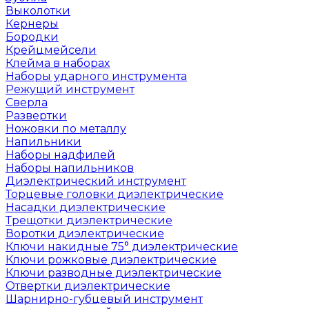
Выколотки
Кернеры
Бородки
Крейцмейсели
Клейма в наборах
Наборы ударного инструмента
Режущий инструмент
Сверла
Развертки
Ножовки по металлу
Напильники
Наборы надфилей
Наборы напильников
Диэлектрический инструмент
Торцевые головки диэлектрические
Насадки диэлектрические
Трещотки диэлектрические
Воротки диэлектрические
Ключи накидные 75° диэлектрические
Ключи рожковые диэлектрические
Ключи разводные диэлектрические
Отвертки диэлектрические
Шарнирно-губцевый инструмент