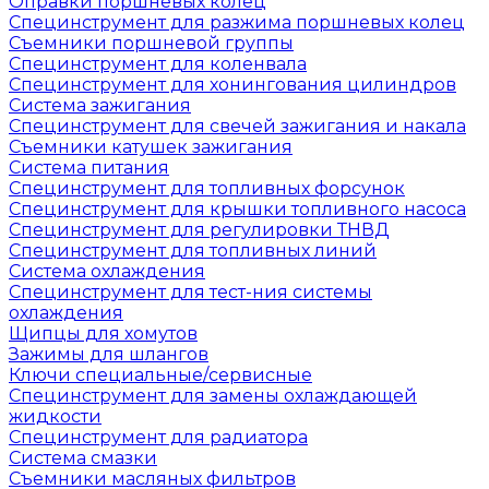
Оправки поршневых колец
Специнструмент для разжима поршневых колец
Съемники поршневой группы
Специнструмент для коленвала
Специнструмент для хонингования цилиндров
Система зажигания
Специнструмент для свечей зажигания и накала
Съемники катушек зажигания
Система питания
Специнструмент для топливных форсунок
Специнструмент для крышки топливного насоса
Специнструмент для регулировки ТНВД
Специнструмент для топливных линий
Система охлаждения
Специнструмент для тест-ния системы
охлаждения
Щипцы для хомутов
Зажимы для шлангов
Ключи специальные/сервисные
Специнструмент для замены охлаждающей
жидкости
Специнструмент для радиатора
Система смазки
Съемники масляных фильтров