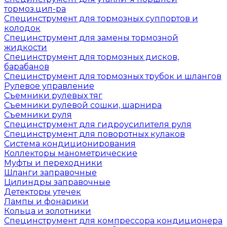
тормоз.цил-ра
Специнструмент для тормозных суппортов и
колодок
Специнструмент для замены тормозной
жидкости
Специнструмент для тормозных дисков,
барабанов
Специнструмент для тормозных трубок и шлангов
Рулевое управление
Съемники рулевых тяг
Съемники рулевой сошки, шарнира
Съемники руля
Специнструмент для гидроусилителя руля
Специнструмент для поворотных кулаков
Система кондиционирования
Коллекторы манометрические
Муфты и переходники
Шланги заправочные
Цилиндры заправочные
Детекторы утечек
Лампы и фонарики
Кольца и золотники
Специнструмент для компрессора кондиционера