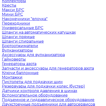
Коллекторы
Кресты
Макси БРС
Мини БРС
Наконечники "елочка"
Переходники
Универсальные БРС
Шланги на автоматических катушках
Шланги прямые
Шланги спиральные
Бортоотжиматели
Вулканизаторы
Аксессуары для вулканизатора
Гайковерты
Генераторы азота
Запчасти и аксессуары для генераторов азота
Ключи баллонные
Монтажки
Пистолеты для подкачки шин
Резервуары для подкачки колес (бустер)
Датчики контроля давления в шинах
Вспомогательное оборудование
Подъемное и гидравлическое оборудование
Двухстоечные подъемники для автосервисов