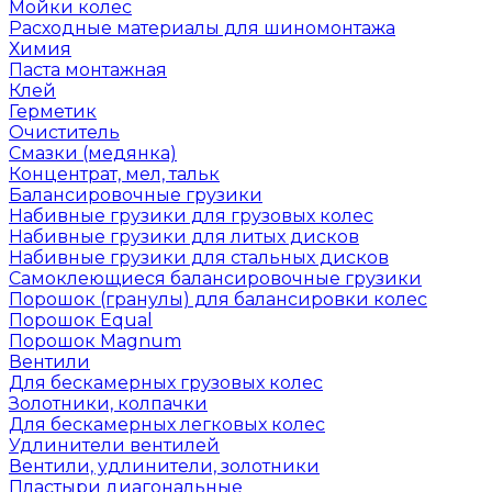
Мойки колес
Расходные материалы для шиномонтажа
Химия
Паста монтажная
Клей
Герметик
Очиститель
Смазки (медянка)
Концентрат, мел, тальк
Балансировочные грузики
Набивные грузики для грузовых колес
Набивные грузики для литых дисков
Набивные грузики для стальных дисков
Самоклеющиеся балансировочные грузики
Порошок (гранулы) для балансировки колес
Порошок Equal
Порошок Magnum
Вентили
Для бескамерных грузовых колес
Золотники, колпачки
Для бескамерных легковых колес
Удлинители вентилей
Вентили, удлинители, золотники
Пластыри диагональные