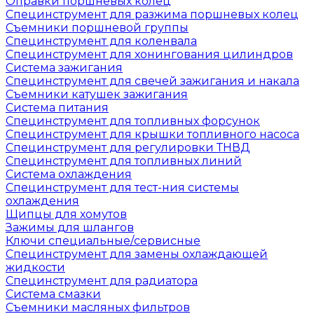
Оправки поршневых колец
Специнструмент для разжима поршневых колец
Съемники поршневой группы
Специнструмент для коленвала
Специнструмент для хонингования цилиндров
Система зажигания
Специнструмент для свечей зажигания и накала
Съемники катушек зажигания
Система питания
Специнструмент для топливных форсунок
Специнструмент для крышки топливного насоса
Специнструмент для регулировки ТНВД
Специнструмент для топливных линий
Система охлаждения
Специнструмент для тест-ния системы
охлаждения
Щипцы для хомутов
Зажимы для шлангов
Ключи специальные/сервисные
Специнструмент для замены охлаждающей
жидкости
Специнструмент для радиатора
Система смазки
Съемники масляных фильтров