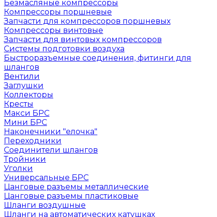
Безмасляные компрессоры
Компрессоры поршневые
Запчасти для компрессоров поршневых
Компрессоры винтовые
Запчасти для винтовых компрессоров
Системы подготовки воздуха
Быстроразъемные соединения, фитинги для
шлангов
Вентили
Заглушки
Коллекторы
Кресты
Макси БРС
Мини БРС
Наконечники "елочка"
Переходники
Соединители шлангов
Тройники
Уголки
Универсальные БРС
Цанговые разъемы металлические
Цанговые разъемы пластиковые
Шланги воздушные
Шланги на автоматических катушках