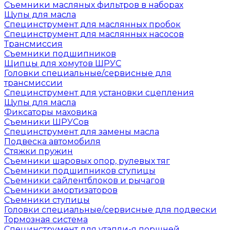
Съемники масляных фильтров в наборах
Щупы для масла
Специнструмент для маслянных пробок
Специнструмент для маслянных насосов
Трансмиссия
Съемники подшипников
Щипцы для хомутов ШРУС
Головки специальные/сервисные для
трансмиссии
Специнструмент для установки сцепления
Щупы для масла
Фиксаторы маховика
Съемники ШРУСов
Специнструмент для замены масла
Подвеска автомобиля
Стяжки пружин
Съемники шаровых опор, рулевых тяг
Съемники подшипников ступицы
Съемники сайлентблоков и рычагов
Съемники амортизаторов
Съемники ступицы
Головки специальные/сервисные для подвески
Тормозная система
Специнструмент для утапли-я поршней