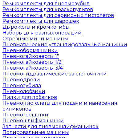
Ремкомплекты для пневмозубил
Ремкомплекты для краскопультов
Ремкомплекты для сервисных пистолетов
Ремкомплекты для шарошек
Дыроколы и кромкогибы
Наборы для разных операций
Отрезные мини машины
Пневматические углошлифовальные машинки
Пневмобормашинки
Пневмогайковерты 1"
Пневмогайковерты 1/2"
Пневмогайковерты 3/4"
Пневмогидравлические заклепочники
Пневмодрели
Пневмозубила
Пневмолобзики
Пилки для лобзиков
Пневмопистолеты для подачи и нанесения
силиконов
Пневмотрещотки
Пневмошлифмашинки
Запчасти для пневмошлифмашинок
Полировальные машины