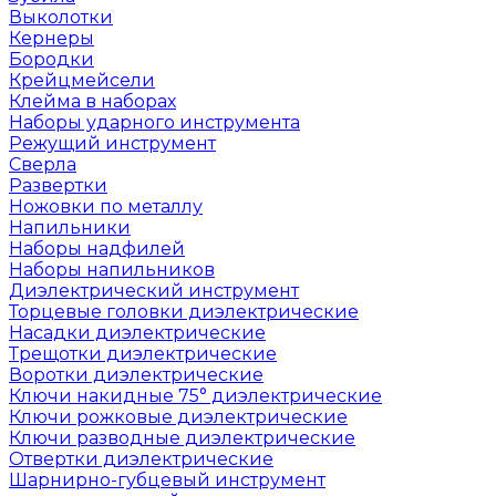
Выколотки
Кернеры
Бородки
Крейцмейсели
Клейма в наборах
Наборы ударного инструмента
Режущий инструмент
Сверла
Развертки
Ножовки по металлу
Напильники
Наборы надфилей
Наборы напильников
Диэлектрический инструмент
Торцевые головки диэлектрические
Насадки диэлектрические
Трещотки диэлектрические
Воротки диэлектрические
Ключи накидные 75° диэлектрические
Ключи рожковые диэлектрические
Ключи разводные диэлектрические
Отвертки диэлектрические
Шарнирно-губцевый инструмент