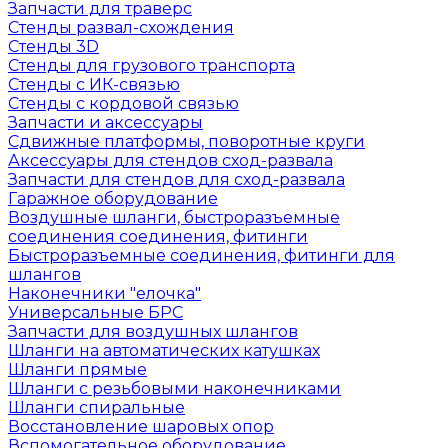
Запчасти для траверс
Стенды развал-схождения
Стенды 3D
Стенды для грузового транспорта
Стенды с ИК-связью
Стенды с кордовой связью
Запчасти и аксессуары
Сдвижные платформы, поворотные круги
Аксессуары для стендов сход-развала
Запчасти для стендов для сход-развала
Гаражное оборудование
Воздушные шланги, быстроразъемные
соединения соединения, фитинги
Быстроразъемные соединения, фитинги для
шлангов
Наконечники "елочка"
Универсальные БРС
Запчасти для воздушных шлангов
Шланги на автоматических катушках
Шланги прямые
Шланги с резьбовыми наконечниками
Шланги спиральные
Восстановление шаровых опор
Вспомогательное оборудование