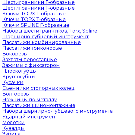
Шестигранники Г-образные
Шестигранники Т-образные
Ключи TORX Г-образные
Ключи TORX Т-образные
Ключи SPLINE Г-образные
Наборы шестигранников, Torx, Spline
Шарнирно-губцевый инструмент
Пассатижи комбинированные
Пассатижи тонконосые
Бокорезы
Захваты переставные
Зажимы с фиксатором
Плоскогубцы
Круглогубцы
Кусачки
Съемники стопорных колец
Болторезы
Ножницы по металлу
Пассатижи шиномонтажные
Наборы шарнирно-губцевого инструмента
Ударный инструмент
Молотки
Кувалды
Зубила