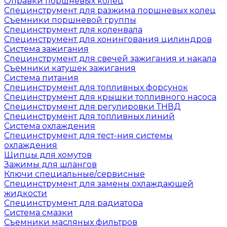
Оправки поршневых колец
Специнструмент для разжима поршневых колец
Съемники поршневой группы
Специнструмент для коленвала
Специнструмент для хонингования цилиндров
Система зажигания
Специнструмент для свечей зажигания и накала
Съемники катушек зажигания
Система питания
Специнструмент для топливных форсунок
Специнструмент для крышки топливного насоса
Специнструмент для регулировки ТНВД
Специнструмент для топливных линий
Система охлаждения
Специнструмент для тест-ния системы
охлаждения
Щипцы для хомутов
Зажимы для шлангов
Ключи специальные/сервисные
Специнструмент для замены охлаждающей
жидкости
Специнструмент для радиатора
Система смазки
Съемники масляных фильтров