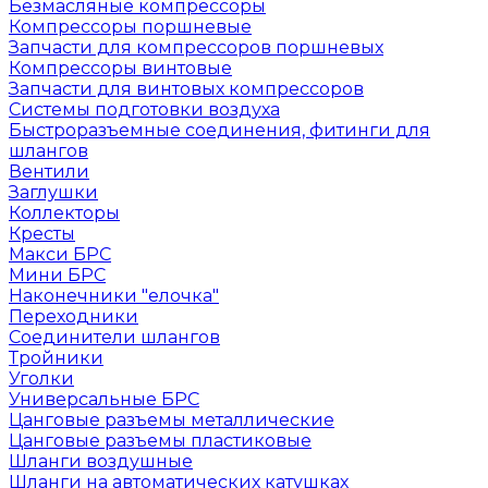
Безмасляные компрессоры
Компрессоры поршневые
Запчасти для компрессоров поршневых
Компрессоры винтовые
Запчасти для винтовых компрессоров
Системы подготовки воздуха
Быстроразъемные соединения, фитинги для
шлангов
Вентили
Заглушки
Коллекторы
Кресты
Макси БРС
Мини БРС
Наконечники "елочка"
Переходники
Соединители шлангов
Тройники
Уголки
Универсальные БРС
Цанговые разъемы металлические
Цанговые разъемы пластиковые
Шланги воздушные
Шланги на автоматических катушках