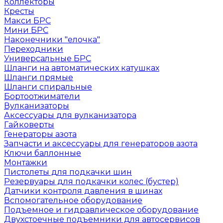
Коллекторы
Кресты
Макси БРС
Мини БРС
Наконечники "елочка"
Переходники
Универсальные БРС
Шланги на автоматических катушках
Шланги прямые
Шланги спиральные
Бортоотжиматели
Вулканизаторы
Аксессуары для вулканизатора
Гайковерты
Генераторы азота
Запчасти и аксессуары для генераторов азота
Ключи баллонные
Монтажки
Пистолеты для подкачки шин
Резервуары для подкачки колес (бустер)
Датчики контроля давления в шинах
Вспомогательное оборудование
Подъемное и гидравлическое оборудование
Двухстоечные подъемники для автосервисов