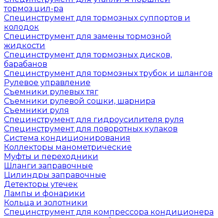
тормоз.цил-ра
Специнструмент для тормозных суппортов и
колодок
Специнструмент для замены тормозной
жидкости
Специнструмент для тормозных дисков,
барабанов
Специнструмент для тормозных трубок и шлангов
Рулевое управление
Съемники рулевых тяг
Съемники рулевой сошки, шарнира
Съемники руля
Специнструмент для гидроусилителя руля
Специнструмент для поворотных кулаков
Система кондиционирования
Коллекторы манометрические
Муфты и переходники
Шланги заправочные
Цилиндры заправочные
Детекторы утечек
Лампы и фонарики
Кольца и золотники
Специнструмент для компрессора кондиционера