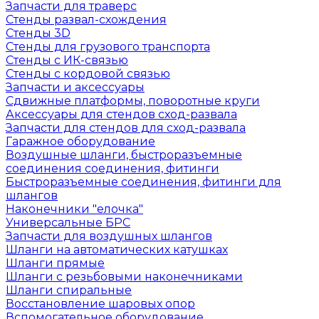
Запчасти для траверс
Стенды развал-схождения
Стенды 3D
Стенды для грузового транспорта
Стенды с ИК-связью
Стенды с кордовой связью
Запчасти и аксессуары
Сдвижные платформы, поворотные круги
Аксессуары для стендов сход-развала
Запчасти для стендов для сход-развала
Гаражное оборудование
Воздушные шланги, быстроразъемные
соединения соединения, фитинги
Быстроразъемные соединения, фитинги для
шлангов
Наконечники "елочка"
Универсальные БРС
Запчасти для воздушных шлангов
Шланги на автоматических катушках
Шланги прямые
Шланги с резьбовыми наконечниками
Шланги спиральные
Восстановление шаровых опор
Вспомогательное оборудование