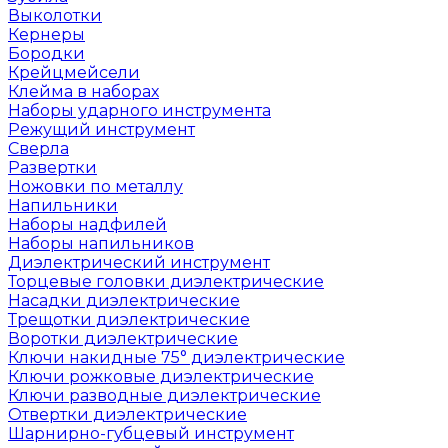
Выколотки
Кернеры
Бородки
Крейцмейсели
Клейма в наборах
Наборы ударного инструмента
Режущий инструмент
Сверла
Развертки
Ножовки по металлу
Напильники
Наборы надфилей
Наборы напильников
Диэлектрический инструмент
Торцевые головки диэлектрические
Насадки диэлектрические
Трещотки диэлектрические
Воротки диэлектрические
Ключи накидные 75° диэлектрические
Ключи рожковые диэлектрические
Ключи разводные диэлектрические
Отвертки диэлектрические
Шарнирно-губцевый инструмент