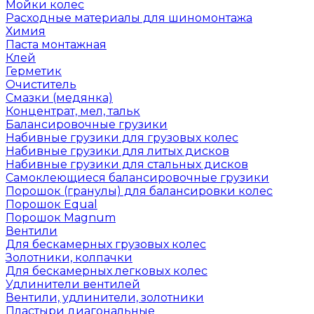
Мойки колес
Расходные материалы для шиномонтажа
Химия
Паста монтажная
Клей
Герметик
Очиститель
Смазки (медянка)
Концентрат, мел, тальк
Балансировочные грузики
Набивные грузики для грузовых колес
Набивные грузики для литых дисков
Набивные грузики для стальных дисков
Самоклеющиеся балансировочные грузики
Порошок (гранулы) для балансировки колес
Порошок Equal
Порошок Magnum
Вентили
Для бескамерных грузовых колес
Золотники, колпачки
Для бескамерных легковых колес
Удлинители вентилей
Вентили, удлинители, золотники
Пластыри диагональные