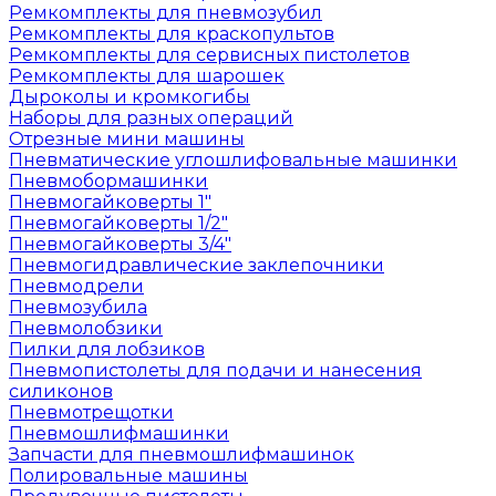
Ремкомплекты для пневмозубил
Ремкомплекты для краскопультов
Ремкомплекты для сервисных пистолетов
Ремкомплекты для шарошек
Дыроколы и кромкогибы
Наборы для разных операций
Отрезные мини машины
Пневматические углошлифовальные машинки
Пневмобормашинки
Пневмогайковерты 1"
Пневмогайковерты 1/2"
Пневмогайковерты 3/4"
Пневмогидравлические заклепочники
Пневмодрели
Пневмозубила
Пневмолобзики
Пилки для лобзиков
Пневмопистолеты для подачи и нанесения
силиконов
Пневмотрещотки
Пневмошлифмашинки
Запчасти для пневмошлифмашинок
Полировальные машины