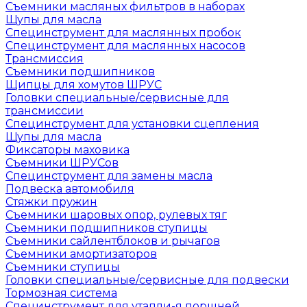
Съемники масляных фильтров в наборах
Щупы для масла
Специнструмент для маслянных пробок
Специнструмент для маслянных насосов
Трансмиссия
Съемники подшипников
Щипцы для хомутов ШРУС
Головки специальные/сервисные для
трансмиссии
Специнструмент для установки сцепления
Щупы для масла
Фиксаторы маховика
Съемники ШРУСов
Специнструмент для замены масла
Подвеска автомобиля
Стяжки пружин
Съемники шаровых опор, рулевых тяг
Съемники подшипников ступицы
Съемники сайлентблоков и рычагов
Съемники амортизаторов
Съемники ступицы
Головки специальные/сервисные для подвески
Тормозная система
Специнструмент для утапли-я поршней