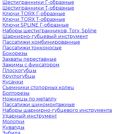
Шестигранники Г-образные
Шестигранники Т-образные
Ключи TORX Г-образные
Ключи TORX Т-образные
Ключи SPLINE Г-образные
Наборы шестигранников, Torx, Spline
Шарнирно-губцевый инструмент
Пассатижи комбинированные
Пассатижи тонконосые
Бокорезы
Захваты переставные
Зажимы с фиксатором
Плоскогубцы
Круглогубцы
Кусачки
Съемники стопорных колец
Болторезы
Ножницы по металлу
Пассатижи шиномонтажные
Наборы шарнирно-губцевого инструмента
Ударный инструмент
Молотки
Кувалды
Зубила