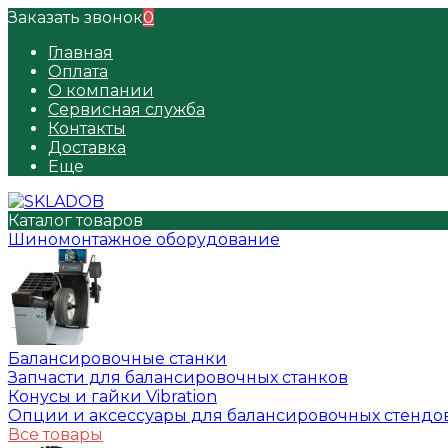
Заказать звонок
0
Главная
Оплата
О компании
Сервисная служба
Контакты
Доставка
Еще
Каталог товаров
Шиномонтажное оборудование
Балансировочные станки
Запчасти для балансировочных станков
Конусы и гайки Vibration
Опции и аксессуары для балансировочных стендо
Все товары