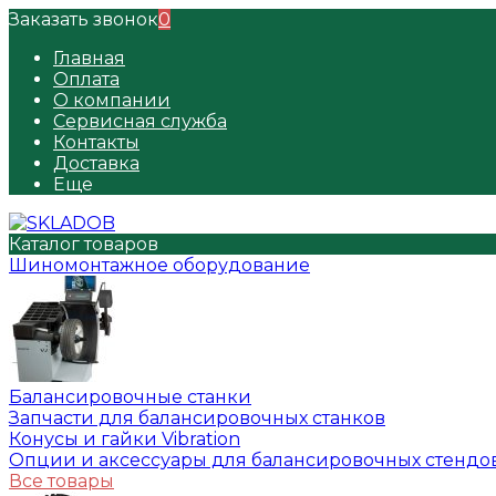
Заказать звонок
0
Главная
Оплата
О компании
Сервисная служба
Контакты
Доставка
Еще
Каталог товаров
Шиномонтажное оборудование
Балансировочные станки
Запчасти для балансировочных станков
Конусы и гайки Vibration
Опции и аксессуары для балансировочных стендо
Все товары