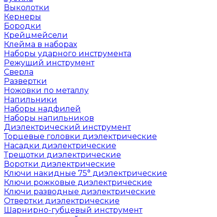
Выколотки
Кернеры
Бородки
Крейцмейсели
Клейма в наборах
Наборы ударного инструмента
Режущий инструмент
Сверла
Развертки
Ножовки по металлу
Напильники
Наборы надфилей
Наборы напильников
Диэлектрический инструмент
Торцевые головки диэлектрические
Насадки диэлектрические
Трещотки диэлектрические
Воротки диэлектрические
Ключи накидные 75° диэлектрические
Ключи рожковые диэлектрические
Ключи разводные диэлектрические
Отвертки диэлектрические
Шарнирно-губцевый инструмент