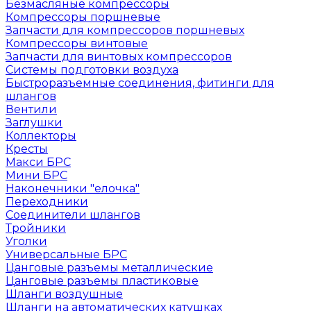
Безмасляные компрессоры
Компрессоры поршневые
Запчасти для компрессоров поршневых
Компрессоры винтовые
Запчасти для винтовых компрессоров
Системы подготовки воздуха
Быстроразъемные соединения, фитинги для
шлангов
Вентили
Заглушки
Коллекторы
Кресты
Макси БРС
Мини БРС
Наконечники "елочка"
Переходники
Соединители шлангов
Тройники
Уголки
Универсальные БРС
Цанговые разъемы металлические
Цанговые разъемы пластиковые
Шланги воздушные
Шланги на автоматических катушках