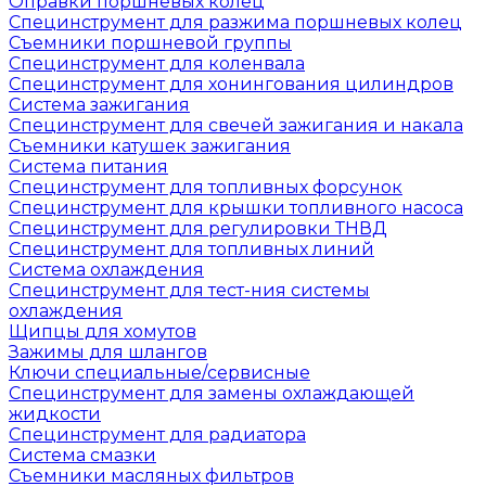
Оправки поршневых колец
Специнструмент для разжима поршневых колец
Съемники поршневой группы
Специнструмент для коленвала
Специнструмент для хонингования цилиндров
Система зажигания
Специнструмент для свечей зажигания и накала
Съемники катушек зажигания
Система питания
Специнструмент для топливных форсунок
Специнструмент для крышки топливного насоса
Специнструмент для регулировки ТНВД
Специнструмент для топливных линий
Система охлаждения
Специнструмент для тест-ния системы
охлаждения
Щипцы для хомутов
Зажимы для шлангов
Ключи специальные/сервисные
Специнструмент для замены охлаждающей
жидкости
Специнструмент для радиатора
Система смазки
Съемники масляных фильтров