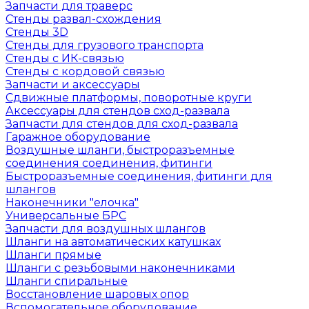
Запчасти для траверс
Стенды развал-схождения
Стенды 3D
Стенды для грузового транспорта
Стенды с ИК-связью
Стенды с кордовой связью
Запчасти и аксессуары
Сдвижные платформы, поворотные круги
Аксессуары для стендов сход-развала
Запчасти для стендов для сход-развала
Гаражное оборудование
Воздушные шланги, быстроразъемные
соединения соединения, фитинги
Быстроразъемные соединения, фитинги для
шлангов
Наконечники "елочка"
Универсальные БРС
Запчасти для воздушных шлангов
Шланги на автоматических катушках
Шланги прямые
Шланги с резьбовыми наконечниками
Шланги спиральные
Восстановление шаровых опор
Вспомогательное оборудование