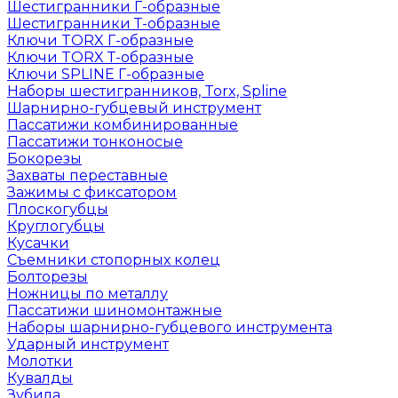
Шестигранники Г-образные
Шестигранники Т-образные
Ключи TORX Г-образные
Ключи TORX Т-образные
Ключи SPLINE Г-образные
Наборы шестигранников, Torx, Spline
Шарнирно-губцевый инструмент
Пассатижи комбинированные
Пассатижи тонконосые
Бокорезы
Захваты переставные
Зажимы с фиксатором
Плоскогубцы
Круглогубцы
Кусачки
Съемники стопорных колец
Болторезы
Ножницы по металлу
Пассатижи шиномонтажные
Наборы шарнирно-губцевого инструмента
Ударный инструмент
Молотки
Кувалды
Зубила