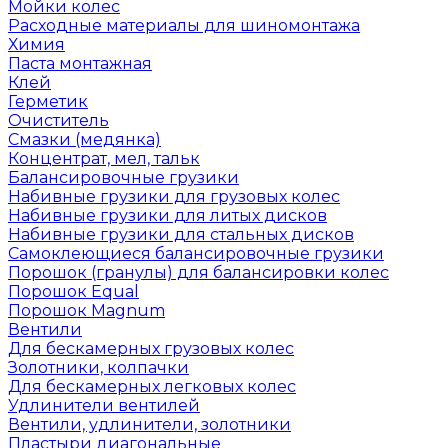
Мойки колес
Расходные материалы для шиномонтажа
Химия
Паста монтажная
Клей
Герметик
Очиститель
Смазки (медянка)
Концентрат, мел, тальк
Балансировочные грузики
Набивные грузики для грузовых колес
Набивные грузики для литых дисков
Набивные грузики для стальных дисков
Самоклеющиеся балансировочные грузики
Порошок (гранулы) для балансировки колес
Порошок Equal
Порошок Magnum
Вентили
Для бескамерных грузовых колес
Золотники, колпачки
Для бескамерных легковых колес
Удлинители вентилей
Вентили, удлинители, золотники
Пластыри диагональные