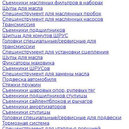
Съемники масляных фильтров в наборах
Щупы для масла
Специнструмент для маслянных пробок
Специнструмент для маслянных насосов
Трансмиссия
Съемники подшипников
Щипцы для хомутов ШРУС
Головки специальные/сервисные для
трансмиссии
Специнструмент для установки сцепления
Щупы для масла
Фиксаторы маховика
Съемники ШРУСов
Специнструмент для замены масла
Подвеска автомобиля
Стяжки пружин
Съемники шаровых опор, рулевых тяг
Съемники подшипников ступицы
Съемники сайлентблоков и рычагов
Съемники амортизаторов
Съемники ступицы
Головки специальные/сервисные для подвески
Тормозная система
Специнструмент для утапли-я поршней