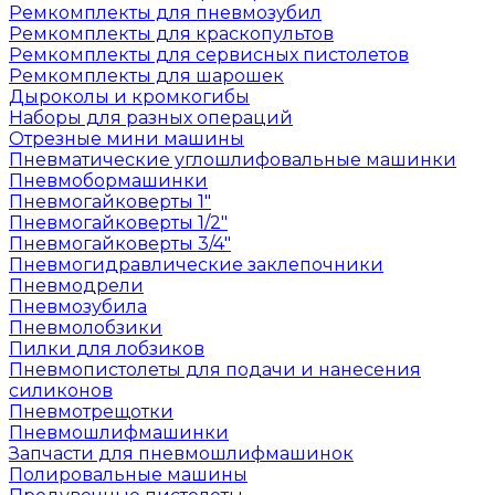
Ремкомплекты для пневмозубил
Ремкомплекты для краскопультов
Ремкомплекты для сервисных пистолетов
Ремкомплекты для шарошек
Дыроколы и кромкогибы
Наборы для разных операций
Отрезные мини машины
Пневматические углошлифовальные машинки
Пневмобормашинки
Пневмогайковерты 1"
Пневмогайковерты 1/2"
Пневмогайковерты 3/4"
Пневмогидравлические заклепочники
Пневмодрели
Пневмозубила
Пневмолобзики
Пилки для лобзиков
Пневмопистолеты для подачи и нанесения
силиконов
Пневмотрещотки
Пневмошлифмашинки
Запчасти для пневмошлифмашинок
Полировальные машины