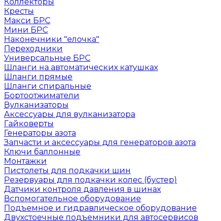
Коллекторы
Кресты
Макси БРС
Мини БРС
Наконечники "елочка"
Переходники
Универсальные БРС
Шланги на автоматических катушках
Шланги прямые
Шланги спиральные
Бортоотжиматели
Вулканизаторы
Аксессуары для вулканизатора
Гайковерты
Генераторы азота
Запчасти и аксессуары для генераторов азота
Ключи баллонные
Монтажки
Пистолеты для подкачки шин
Резервуары для подкачки колес (бустер)
Датчики контроля давления в шинах
Вспомогательное оборудование
Подъемное и гидравлическое оборудование
Двухстоечные подъемники для автосервисов