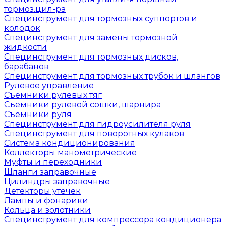
тормоз.цил-ра
Специнструмент для тормозных суппортов и
колодок
Специнструмент для замены тормозной
жидкости
Специнструмент для тормозных дисков,
барабанов
Специнструмент для тормозных трубок и шлангов
Рулевое управление
Съемники рулевых тяг
Съемники рулевой сошки, шарнира
Съемники руля
Специнструмент для гидроусилителя руля
Специнструмент для поворотных кулаков
Система кондиционирования
Коллекторы манометрические
Муфты и переходники
Шланги заправочные
Цилиндры заправочные
Детекторы утечек
Лампы и фонарики
Кольца и золотники
Специнструмент для компрессора кондиционера