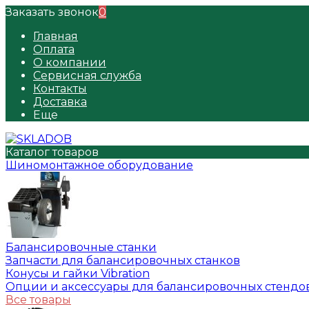
Заказать звонок
0
Главная
Оплата
О компании
Сервисная служба
Контакты
Доставка
Еще
Каталог товаров
Шиномонтажное оборудование
Балансировочные станки
Запчасти для балансировочных станков
Конусы и гайки Vibration
Опции и аксессуары для балансировочных стендо
Все товары