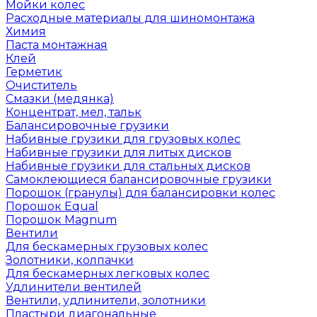
Мойки колес
Расходные материалы для шиномонтажа
Химия
Паста монтажная
Клей
Герметик
Очиститель
Смазки (медянка)
Концентрат, мел, тальк
Балансировочные грузики
Набивные грузики для грузовых колес
Набивные грузики для литых дисков
Набивные грузики для стальных дисков
Самоклеющиеся балансировочные грузики
Порошок (гранулы) для балансировки колес
Порошок Equal
Порошок Magnum
Вентили
Для бескамерных грузовых колес
Золотники, колпачки
Для бескамерных легковых колес
Удлинители вентилей
Вентили, удлинители, золотники
Пластыри диагональные