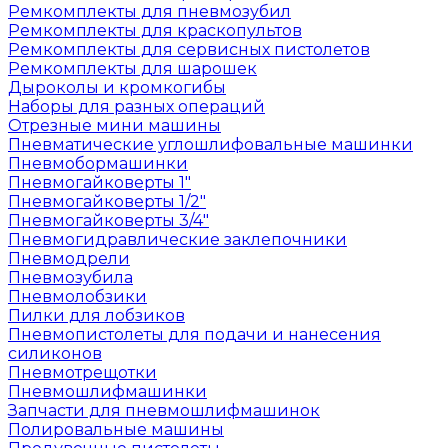
Ремкомплекты для пневмозубил
Ремкомплекты для краскопультов
Ремкомплекты для сервисных пистолетов
Ремкомплекты для шарошек
Дыроколы и кромкогибы
Наборы для разных операций
Отрезные мини машины
Пневматические углошлифовальные машинки
Пневмобормашинки
Пневмогайковерты 1"
Пневмогайковерты 1/2"
Пневмогайковерты 3/4"
Пневмогидравлические заклепочники
Пневмодрели
Пневмозубила
Пневмолобзики
Пилки для лобзиков
Пневмопистолеты для подачи и нанесения
силиконов
Пневмотрещотки
Пневмошлифмашинки
Запчасти для пневмошлифмашинок
Полировальные машины