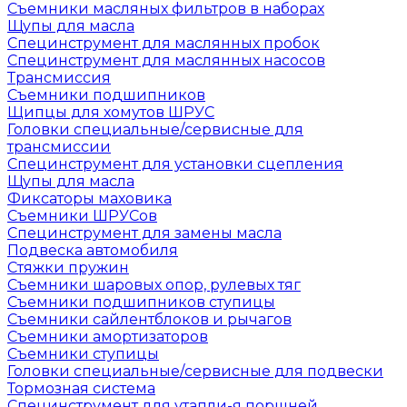
Съемники масляных фильтров в наборах
Щупы для масла
Специнструмент для маслянных пробок
Специнструмент для маслянных насосов
Трансмиссия
Съемники подшипников
Щипцы для хомутов ШРУС
Головки специальные/сервисные для
трансмиссии
Специнструмент для установки сцепления
Щупы для масла
Фиксаторы маховика
Съемники ШРУСов
Специнструмент для замены масла
Подвеска автомобиля
Стяжки пружин
Съемники шаровых опор, рулевых тяг
Съемники подшипников ступицы
Съемники сайлентблоков и рычагов
Съемники амортизаторов
Съемники ступицы
Головки специальные/сервисные для подвески
Тормозная система
Специнструмент для утапли-я поршней