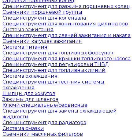
Оправки поршневых колец
Специнструмент для разжима поршневых колец
Съемники поршневой группы
Специнструмент для коленвала
Специнструмент для хонингования цилиндров
Система зажигания
Специнструмент для свечей зажигания и накала
Съемники катушек зажигания
Система питания
Специнструмент для топливных форсунок
Специнструмент для крышки топливного насоса
Специнструмент для регулировки ТНВД
Специнструмент для топливных линий
Система охлаждения
Специнструмент для тест-ния системы
охлаждения
Щипцы для хомутов
Зажимы для шлангов
Ключи специальные/сервисные
Специнструмент для замены охлаждающей
жидкости
Специнструмент для радиатора
Система смазки
Съемники масляных фильтров