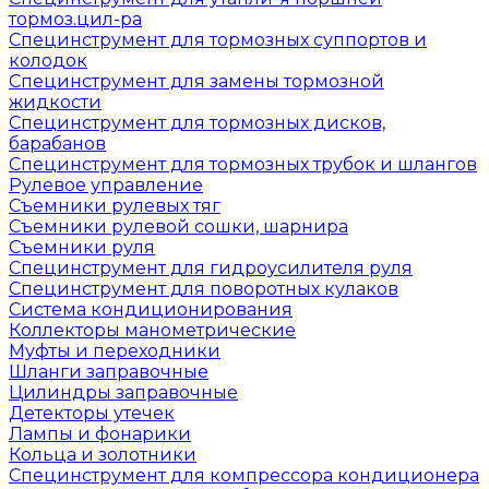
тормоз.цил-ра
Специнструмент для тормозных суппортов и
колодок
Специнструмент для замены тормозной
жидкости
Специнструмент для тормозных дисков,
барабанов
Специнструмент для тормозных трубок и шлангов
Рулевое управление
Съемники рулевых тяг
Съемники рулевой сошки, шарнира
Съемники руля
Специнструмент для гидроусилителя руля
Специнструмент для поворотных кулаков
Система кондиционирования
Коллекторы манометрические
Муфты и переходники
Шланги заправочные
Цилиндры заправочные
Детекторы утечек
Лампы и фонарики
Кольца и золотники
Специнструмент для компрессора кондиционера