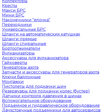
Коллекторы
Кресты
Макси БРС
Мини БРС
Наконечники "елочка"
Переходники
Универсальные БРС
Шланги на автоматических катушках
Шланги прямые
Шланги спиральные
Бортоотжиматели
Вулканизаторы
Аксессуары для вулканизатора
Гайковерты
Генераторы азота
Запчасти и аксессуары для генераторов азота
Ключи баллонные
Монтажки
Пистолеты для подкачки шин
Резервуары для подкачки колес (бустер)
Датчики контроля давления в шинах
Вспомогательное оборудование
Подъемное и гидравлическое оборудование
Двухстоечные подъемники для автосервисов