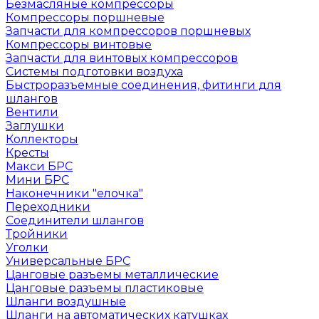
Безмасляные компрессоры
Компрессоры поршневые
Запчасти для компрессоров поршневых
Компрессоры винтовые
Запчасти для винтовых компрессоров
Системы подготовки воздуха
Быстроразъемные соединения, фитинги для
шлангов
Вентили
Заглушки
Коллекторы
Кресты
Макси БРС
Мини БРС
Наконечники "елочка"
Переходники
Соединители шлангов
Тройники
Уголки
Универсальные БРС
Цанговые разъемы металлические
Цанговые разъемы пластиковые
Шланги воздушные
Шланги на автоматических катушках