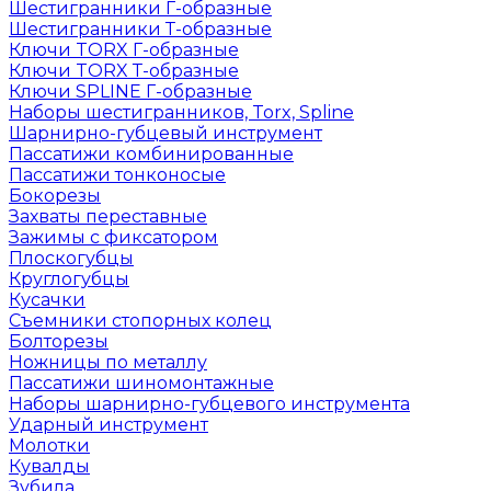
Шестигранники Г-образные
Шестигранники Т-образные
Ключи TORX Г-образные
Ключи TORX Т-образные
Ключи SPLINE Г-образные
Наборы шестигранников, Torx, Spline
Шарнирно-губцевый инструмент
Пассатижи комбинированные
Пассатижи тонконосые
Бокорезы
Захваты переставные
Зажимы с фиксатором
Плоскогубцы
Круглогубцы
Кусачки
Съемники стопорных колец
Болторезы
Ножницы по металлу
Пассатижи шиномонтажные
Наборы шарнирно-губцевого инструмента
Ударный инструмент
Молотки
Кувалды
Зубила