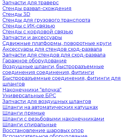
Запчасти для траверс
Стенды развал-схождения
Стенды 3D
Стенды для грузового транспорта
Стенды с ИК-связью
Стенды с кордовой связью
Запчасти и аксессуары
Сдвижные платформы, поворотные круги
Аксессуары для стендов сход-развала
Запчасти для стендов для сход-развала
Гаражное оборудование
Воздушные шланги, быстроразъемные
соединения соединения, фитинги
Быстроразъемные соединения, фитинги для
шлангов
Наконечники "елочка"
Универсальные БРС
Запчасти для воздушных шлангов
Шланги на автоматических катушках
Шланги прямые
Шланги с резьбовыми наконечниками
Шланги спиральные
Восстановление шаровых опор
Вспомогательное оборудование