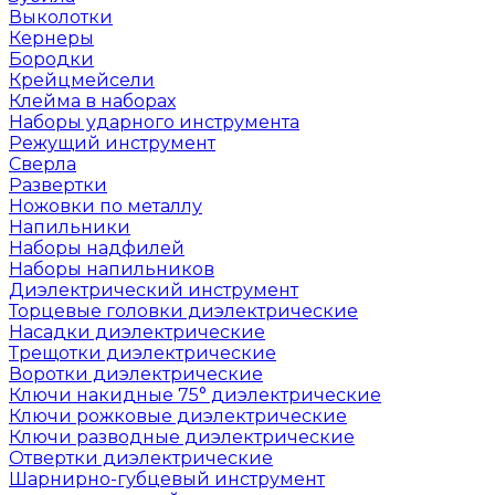
Выколотки
Кернеры
Бородки
Крейцмейсели
Клейма в наборах
Наборы ударного инструмента
Режущий инструмент
Сверла
Развертки
Ножовки по металлу
Напильники
Наборы надфилей
Наборы напильников
Диэлектрический инструмент
Торцевые головки диэлектрические
Насадки диэлектрические
Трещотки диэлектрические
Воротки диэлектрические
Ключи накидные 75° диэлектрические
Ключи рожковые диэлектрические
Ключи разводные диэлектрические
Отвертки диэлектрические
Шарнирно-губцевый инструмент