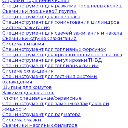
Оправки поршневых колец
Специнструмент для разжима поршневых колец
Съемники поршневой группы
Специнструмент для коленвала
Специнструмент для хонингования цилиндров
Система зажигания
Специнструмент для свечей зажигания и накала
Съемники катушек зажигания
Система питания
Специнструмент для топливных форсунок
Специнструмент для крышки топливного насоса
Специнструмент для регулировки ТНВД
Специнструмент для топливных линий
Система охлаждения
Специнструмент для тест-ния системы
охлаждения
Щипцы для хомутов
Зажимы для шлангов
Ключи специальные/сервисные
Специнструмент для замены охлаждающей
жидкости
Специнструмент для радиатора
Система смазки
Съемники масляных фильтров