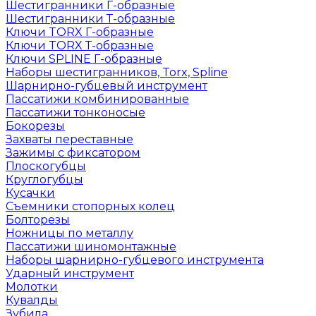
Шестигранники Г-образные
Шестигранники Т-образные
Ключи TORX Г-образные
Ключи TORX Т-образные
Ключи SPLINE Г-образные
Наборы шестигранников, Torx, Spline
Шарнирно-губцевый инструмент
Пассатижи комбинированные
Пассатижи тонконосые
Бокорезы
Захваты переставные
Зажимы с фиксатором
Плоскогубцы
Круглогубцы
Кусачки
Съемники стопорных колец
Болторезы
Ножницы по металлу
Пассатижи шиномонтажные
Наборы шарнирно-губцевого инструмента
Ударный инструмент
Молотки
Кувалды
Зубила