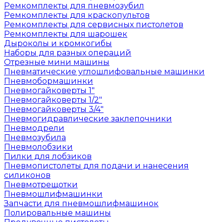
Ремкомплекты для пневмозубил
Ремкомплекты для краскопультов
Ремкомплекты для сервисных пистолетов
Ремкомплекты для шарошек
Дыроколы и кромкогибы
Наборы для разных операций
Отрезные мини машины
Пневматические углошлифовальные машинки
Пневмобормашинки
Пневмогайковерты 1"
Пневмогайковерты 1/2"
Пневмогайковерты 3/4"
Пневмогидравлические заклепочники
Пневмодрели
Пневмозубила
Пневмолобзики
Пилки для лобзиков
Пневмопистолеты для подачи и нанесения
силиконов
Пневмотрещотки
Пневмошлифмашинки
Запчасти для пневмошлифмашинок
Полировальные машины