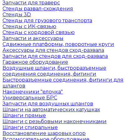
Запчасти для траверс
Стенды развал-схождения
Стенды 3D
Стенды для грузового транспорта
Стенды с ИК-связью
Стенды с кордовой связью
Запчасти и аксессуары
Сдвижные платформы, поворотные круги
Аксессуары для стендов сход-развала
Запчасти для стендов для сход-развала
Гаражное оборудование
Воздушные шланги, быстроразъемные
соединения соединения, фитинги
Быстроразъемные соединения, фитинги для
шлангов
Наконечники "елочка"
Универсальные БРС
Запчасти для воздушных шлангов
Шланги на автоматических катушках
Шланги прямые
Шланги с резьбовыми наконечниками
Шланги спиральные
Восстановление шаровых опор
Вспомогательное оборудование