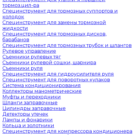
тормоз.цил-ра
Специнструмент для тормозных суппортов и
колодок
Специнструмент для замены тормозной
жидкости
Специнструмент для тормозных дисков,
барабанов
Специнструмент для тормозных трубок и шлангов
Рулевое управление
Съемники рулевых тяг
Съемники рулевой сошки, шарнира
Съемники руля
Специнструмент для гидроусилителя руля
Специнструмент для поворотных кулаков
Система кондиционирования
Коллекторы манометрические
Муфты и переходники
Шланги заправочные
Цилиндры заправочные
Детекторы утечек
Лампы и фонарики
Кольца и золотники
Специнструмент для компрессора кондиционера