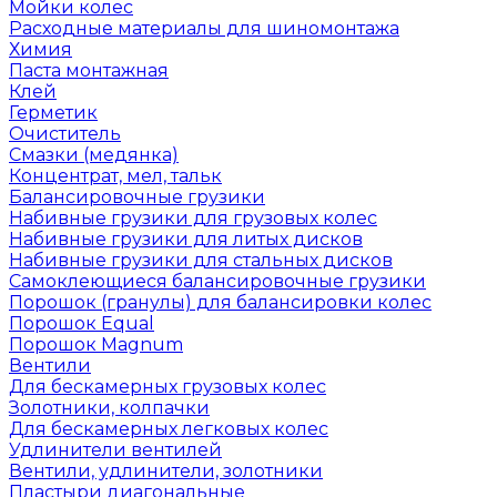
Мойки колес
Расходные материалы для шиномонтажа
Химия
Паста монтажная
Клей
Герметик
Очиститель
Смазки (медянка)
Концентрат, мел, тальк
Балансировочные грузики
Набивные грузики для грузовых колес
Набивные грузики для литых дисков
Набивные грузики для стальных дисков
Самоклеющиеся балансировочные грузики
Порошок (гранулы) для балансировки колес
Порошок Equal
Порошок Magnum
Вентили
Для бескамерных грузовых колес
Золотники, колпачки
Для бескамерных легковых колес
Удлинители вентилей
Вентили, удлинители, золотники
Пластыри диагональные