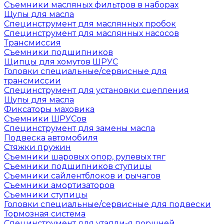
Съемники масляных фильтров в наборах
Щупы для масла
Специнструмент для маслянных пробок
Специнструмент для маслянных насосов
Трансмиссия
Съемники подшипников
Щипцы для хомутов ШРУС
Головки специальные/сервисные для
трансмиссии
Специнструмент для установки сцепления
Щупы для масла
Фиксаторы маховика
Съемники ШРУСов
Специнструмент для замены масла
Подвеска автомобиля
Стяжки пружин
Съемники шаровых опор, рулевых тяг
Съемники подшипников ступицы
Съемники сайлентблоков и рычагов
Съемники амортизаторов
Съемники ступицы
Головки специальные/сервисные для подвески
Тормозная система
Специнструмент для утапли-я поршней