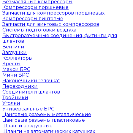
Безмасляные компрессоры
Компрессоры поршневые
Запчасти для компрессоров поршневых
Компрессоры винтовые
Запчасти для винтовых компрессоров
Системы подготовки воздуха
Быстроразъемные соединения, фитинги для
шлангов
Вентили
Заглушки
Коллекторы
Кресты
Макси БРС
Мини БРС
Наконечники "елочка"
Переходники
Соединители шлангов
Тройники
Уголки
Универсальные БРС
Цанговые разъемы металлические
Цанговые разъемы пластиковые
Шланги воздушные
Шланги на автоматических катушках