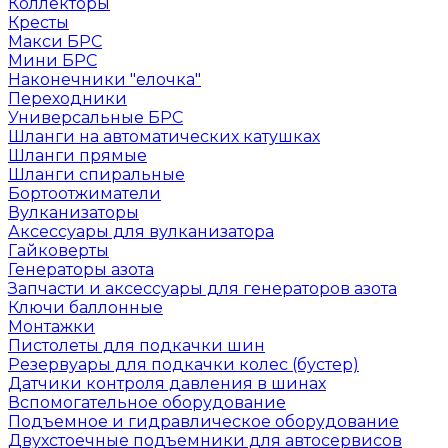
Коллекторы
Кресты
Макси БРС
Мини БРС
Наконечники "елочка"
Переходники
Универсальные БРС
Шланги на автоматических катушках
Шланги прямые
Шланги спиральные
Бортоотжиматели
Вулканизаторы
Аксессуары для вулканизатора
Гайковерты
Генераторы азота
Запчасти и аксессуары для генераторов азота
Ключи баллонные
Монтажки
Пистолеты для подкачки шин
Резервуары для подкачки колес (бустер)
Датчики контроля давления в шинах
Вспомогательное оборудование
Подъемное и гидравлическое оборудование
Двухстоечные подъемники для автосервисов