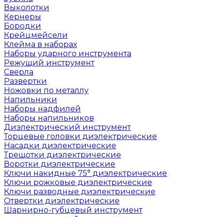
Выколотки
Кернеры
Бородки
Крейцмейсели
Клейма в наборах
Наборы ударного инструмента
Режущий инструмент
Сверла
Развертки
Ножовки по металлу
Напильники
Наборы надфилей
Наборы напильников
Диэлектрический инструмент
Торцевые головки диэлектрические
Насадки диэлектрические
Трещотки диэлектрические
Воротки диэлектрические
Ключи накидные 75° диэлектрические
Ключи рожковые диэлектрические
Ключи разводные диэлектрические
Отвертки диэлектрические
Шарнирно-губцевый инструмент