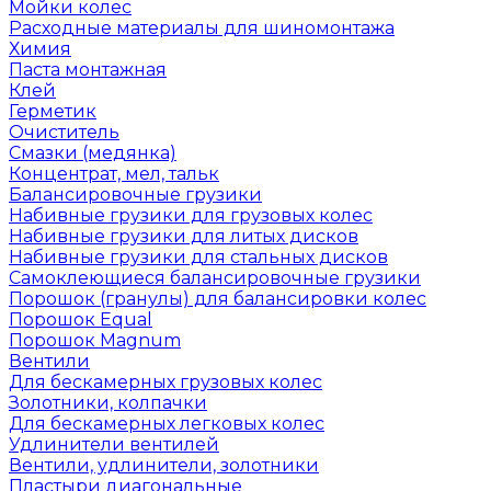
Мойки колес
Расходные материалы для шиномонтажа
Химия
Паста монтажная
Клей
Герметик
Очиститель
Смазки (медянка)
Концентрат, мел, тальк
Балансировочные грузики
Набивные грузики для грузовых колес
Набивные грузики для литых дисков
Набивные грузики для стальных дисков
Самоклеющиеся балансировочные грузики
Порошок (гранулы) для балансировки колес
Порошок Equal
Порошок Magnum
Вентили
Для бескамерных грузовых колес
Золотники, колпачки
Для бескамерных легковых колес
Удлинители вентилей
Вентили, удлинители, золотники
Пластыри диагональные