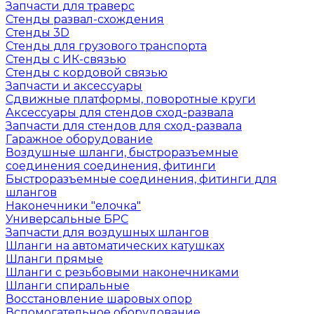
Запчасти для траверс
Стенды развал-схождения
Стенды 3D
Стенды для грузового транспорта
Стенды с ИК-связью
Стенды с кордовой связью
Запчасти и аксессуары
Сдвижные платформы, поворотные круги
Аксессуары для стендов сход-развала
Запчасти для стендов для сход-развала
Гаражное оборудование
Воздушные шланги, быстроразъемные
соединения соединения, фитинги
Быстроразъемные соединения, фитинги для
шлангов
Наконечники "елочка"
Универсальные БРС
Запчасти для воздушных шлангов
Шланги на автоматических катушках
Шланги прямые
Шланги с резьбовыми наконечниками
Шланги спиральные
Восстановление шаровых опор
Вспомогательное оборудование