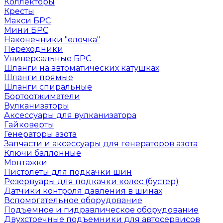
Коллекторы
Кресты
Макси БРС
Мини БРС
Наконечники "елочка"
Переходники
Универсальные БРС
Шланги на автоматических катушках
Шланги прямые
Шланги спиральные
Бортоотжиматели
Вулканизаторы
Аксессуары для вулканизатора
Гайковерты
Генераторы азота
Запчасти и аксессуары для генераторов азота
Ключи баллонные
Монтажки
Пистолеты для подкачки шин
Резервуары для подкачки колес (бустер)
Датчики контроля давления в шинах
Вспомогательное оборудование
Подъемное и гидравлическое оборудование
Двухстоечные подъемники для автосервисов