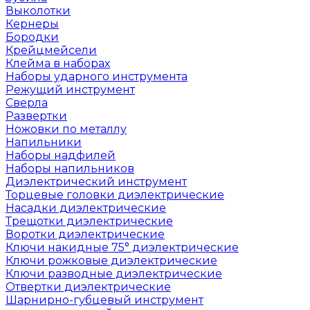
Выколотки
Кернеры
Бородки
Крейцмейсели
Клейма в наборах
Наборы ударного инструмента
Режущий инструмент
Сверла
Развертки
Ножовки по металлу
Напильники
Наборы надфилей
Наборы напильников
Диэлектрический инструмент
Торцевые головки диэлектрические
Насадки диэлектрические
Трещотки диэлектрические
Воротки диэлектрические
Ключи накидные 75° диэлектрические
Ключи рожковые диэлектрические
Ключи разводные диэлектрические
Отвертки диэлектрические
Шарнирно-губцевый инструмент