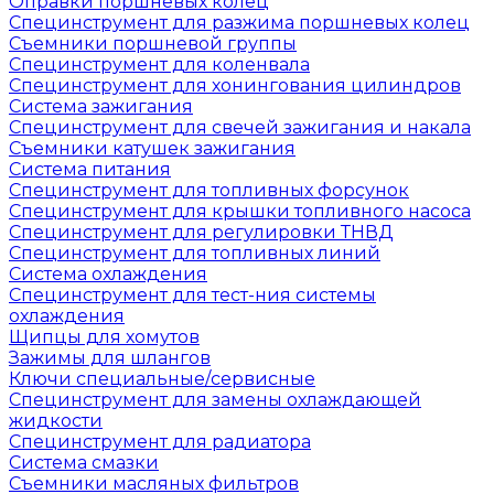
Оправки поршневых колец
Специнструмент для разжима поршневых колец
Съемники поршневой группы
Специнструмент для коленвала
Специнструмент для хонингования цилиндров
Система зажигания
Специнструмент для свечей зажигания и накала
Съемники катушек зажигания
Система питания
Специнструмент для топливных форсунок
Специнструмент для крышки топливного насоса
Специнструмент для регулировки ТНВД
Специнструмент для топливных линий
Система охлаждения
Специнструмент для тест-ния системы
охлаждения
Щипцы для хомутов
Зажимы для шлангов
Ключи специальные/сервисные
Специнструмент для замены охлаждающей
жидкости
Специнструмент для радиатора
Система смазки
Съемники масляных фильтров