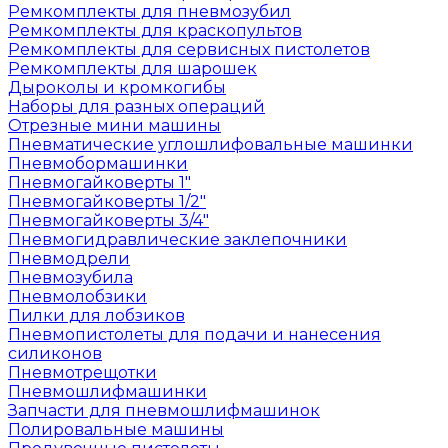
Ремкомплекты для пневмозубил
Ремкомплекты для краскопультов
Ремкомплекты для сервисных пистолетов
Ремкомплекты для шарошек
Дыроколы и кромкогибы
Наборы для разных операций
Отрезные мини машины
Пневматические углошлифовальные машинки
Пневмобормашинки
Пневмогайковерты 1"
Пневмогайковерты 1/2"
Пневмогайковерты 3/4"
Пневмогидравлические заклепочники
Пневмодрели
Пневмозубила
Пневмолобзики
Пилки для лобзиков
Пневмопистолеты для подачи и нанесения
силиконов
Пневмотрещотки
Пневмошлифмашинки
Запчасти для пневмошлифмашинок
Полировальные машины