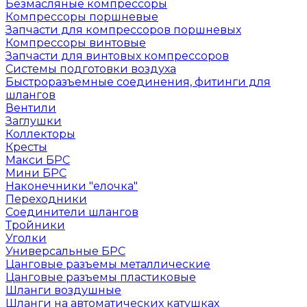
Безмасляные компрессоры
Компрессоры поршневые
Запчасти для компрессоров поршневых
Компрессоры винтовые
Запчасти для винтовых компрессоров
Системы подготовки воздуха
Быстроразъемные соединения, фитинги для
шлангов
Вентили
Заглушки
Коллекторы
Кресты
Макси БРС
Мини БРС
Наконечники "елочка"
Переходники
Соединители шлангов
Тройники
Уголки
Универсальные БРС
Цанговые разъемы металлические
Цанговые разъемы пластиковые
Шланги воздушные
Шланги на автоматических катушках