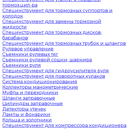
тормоз.цил-ра
Специнструмент для тормозных суппортов и
колодок
Специнструмент для замены тормозной
жидкости
Специнструмент для тормозных дисков,
барабанов
Специнструмент для тормозных трубок и шлангов
Рулевое управление
Съемники рулевых тяг
Съемники рулевой сошки, шарнира
Съемники руля
Специнструмент для гидроусилителя руля
Специнструмент для поворотных кулаков
Система кондиционирования
Коллекторы манометрические
Муфты и переходники
Шланги заправочные
Цилиндры заправочные
Детекторы утечек
Лампы и фонарики
Кольца и золотники
Специнструмент для компрессора кондиционера