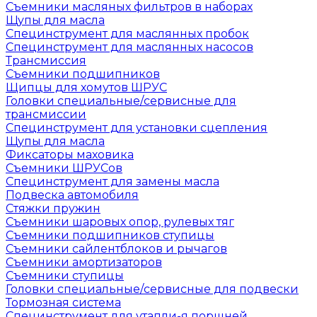
Съемники масляных фильтров в наборах
Щупы для масла
Специнструмент для маслянных пробок
Специнструмент для маслянных насосов
Трансмиссия
Съемники подшипников
Щипцы для хомутов ШРУС
Головки специальные/сервисные для
трансмиссии
Специнструмент для установки сцепления
Щупы для масла
Фиксаторы маховика
Съемники ШРУСов
Специнструмент для замены масла
Подвеска автомобиля
Стяжки пружин
Съемники шаровых опор, рулевых тяг
Съемники подшипников ступицы
Съемники сайлентблоков и рычагов
Съемники амортизаторов
Съемники ступицы
Головки специальные/сервисные для подвески
Тормозная система
Специнструмент для утапли-я поршней