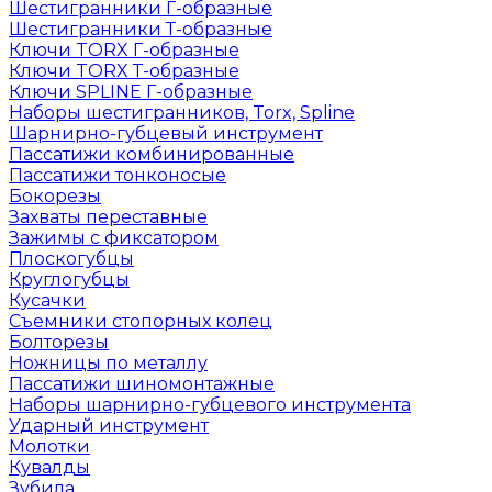
Шестигранники Г-образные
Шестигранники Т-образные
Ключи TORX Г-образные
Ключи TORX Т-образные
Ключи SPLINE Г-образные
Наборы шестигранников, Torx, Spline
Шарнирно-губцевый инструмент
Пассатижи комбинированные
Пассатижи тонконосые
Бокорезы
Захваты переставные
Зажимы с фиксатором
Плоскогубцы
Круглогубцы
Кусачки
Съемники стопорных колец
Болторезы
Ножницы по металлу
Пассатижи шиномонтажные
Наборы шарнирно-губцевого инструмента
Ударный инструмент
Молотки
Кувалды
Зубила