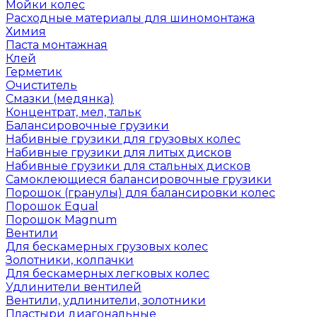
Мойки колес
Расходные материалы для шиномонтажа
Химия
Паста монтажная
Клей
Герметик
Очиститель
Смазки (медянка)
Концентрат, мел, тальк
Балансировочные грузики
Набивные грузики для грузовых колес
Набивные грузики для литых дисков
Набивные грузики для стальных дисков
Самоклеющиеся балансировочные грузики
Порошок (гранулы) для балансировки колес
Порошок Equal
Порошок Magnum
Вентили
Для бескамерных грузовых колес
Золотники, колпачки
Для бескамерных легковых колес
Удлинители вентилей
Вентили, удлинители, золотники
Пластыри диагональные