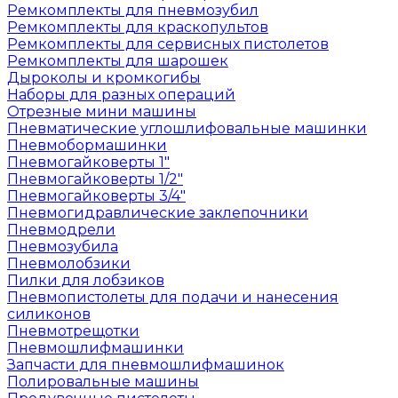
Ремкомплекты для пневмозубил
Ремкомплекты для краскопультов
Ремкомплекты для сервисных пистолетов
Ремкомплекты для шарошек
Дыроколы и кромкогибы
Наборы для разных операций
Отрезные мини машины
Пневматические углошлифовальные машинки
Пневмобормашинки
Пневмогайковерты 1"
Пневмогайковерты 1/2"
Пневмогайковерты 3/4"
Пневмогидравлические заклепочники
Пневмодрели
Пневмозубила
Пневмолобзики
Пилки для лобзиков
Пневмопистолеты для подачи и нанесения
силиконов
Пневмотрещотки
Пневмошлифмашинки
Запчасти для пневмошлифмашинок
Полировальные машины