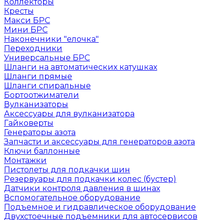
Коллекторы
Кресты
Макси БРС
Мини БРС
Наконечники "елочка"
Переходники
Универсальные БРС
Шланги на автоматических катушках
Шланги прямые
Шланги спиральные
Бортоотжиматели
Вулканизаторы
Аксессуары для вулканизатора
Гайковерты
Генераторы азота
Запчасти и аксессуары для генераторов азота
Ключи баллонные
Монтажки
Пистолеты для подкачки шин
Резервуары для подкачки колес (бустер)
Датчики контроля давления в шинах
Вспомогательное оборудование
Подъемное и гидравлическое оборудование
Двухстоечные подъемники для автосервисов