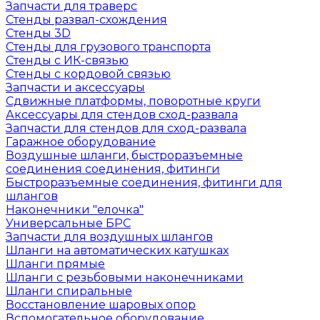
Запчасти для траверс
Стенды развал-схождения
Стенды 3D
Стенды для грузового транспорта
Стенды с ИК-связью
Стенды с кордовой связью
Запчасти и аксессуары
Сдвижные платформы, поворотные круги
Аксессуары для стендов сход-развала
Запчасти для стендов для сход-развала
Гаражное оборудование
Воздушные шланги, быстроразъемные
соединения соединения, фитинги
Быстроразъемные соединения, фитинги для
шлангов
Наконечники "елочка"
Универсальные БРС
Запчасти для воздушных шлангов
Шланги на автоматических катушках
Шланги прямые
Шланги с резьбовыми наконечниками
Шланги спиральные
Восстановление шаровых опор
Вспомогательное оборудование