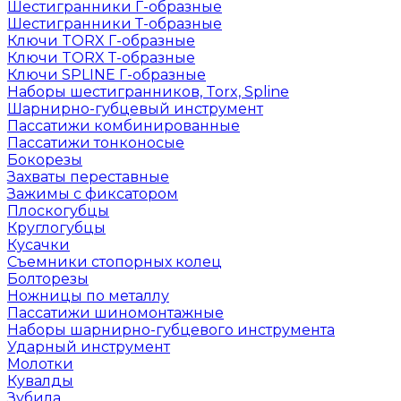
Шестигранники Г-образные
Шестигранники Т-образные
Ключи TORX Г-образные
Ключи TORX Т-образные
Ключи SPLINE Г-образные
Наборы шестигранников, Torx, Spline
Шарнирно-губцевый инструмент
Пассатижи комбинированные
Пассатижи тонконосые
Бокорезы
Захваты переставные
Зажимы с фиксатором
Плоскогубцы
Круглогубцы
Кусачки
Съемники стопорных колец
Болторезы
Ножницы по металлу
Пассатижи шиномонтажные
Наборы шарнирно-губцевого инструмента
Ударный инструмент
Молотки
Кувалды
Зубила