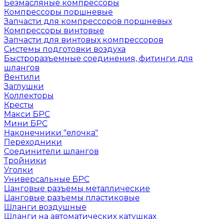
Безмасляные компрессоры
Компрессоры поршневые
Запчасти для компрессоров поршневых
Компрессоры винтовые
Запчасти для винтовых компрессоров
Системы подготовки воздуха
Быстроразъемные соединения, фитинги для
шлангов
Вентили
Заглушки
Коллекторы
Кресты
Макси БРС
Мини БРС
Наконечники "елочка"
Переходники
Соединители шлангов
Тройники
Уголки
Универсальные БРС
Цанговые разъемы металлические
Цанговые разъемы пластиковые
Шланги воздушные
Шланги на автоматических катушках