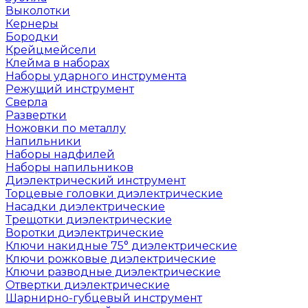
Выколотки
Кернеры
Бородки
Крейцмейсели
Клейма в наборах
Наборы ударного инструмента
Режущий инструмент
Сверла
Развертки
Ножовки по металлу
Напильники
Наборы надфилей
Наборы напильников
Диэлектрический инструмент
Торцевые головки диэлектрические
Насадки диэлектрические
Трещотки диэлектрические
Воротки диэлектрические
Ключи накидные 75° диэлектрические
Ключи рожковые диэлектрические
Ключи разводные диэлектрические
Отвертки диэлектрические
Шарнирно-губцевый инструмент