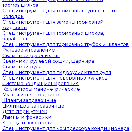
тормоз.цил-ра
Специнструмент для тормозных суппортов и
колодок
Специнструмент для замены тормозной
жидкости
Специнструмент для тормозных дисков,
барабанов
Специнструмент для тормозных трубок и шлангов
Рулевое управление
Съемники рулевых тяг
Съемники рулевой сошки, шарнира
Съемники руля
Специнструмент для гидроусилителя руля
Специнструмент для поворотных кулаков
Система кондиционирования
Коллекторы манометрические
Муфты и переходники
Шланги заправочные
Цилиндры заправочные
Детекторы утечек
Лампы и фонарики
Кольца и золотники
Специнструмент для компрессора кондиционера