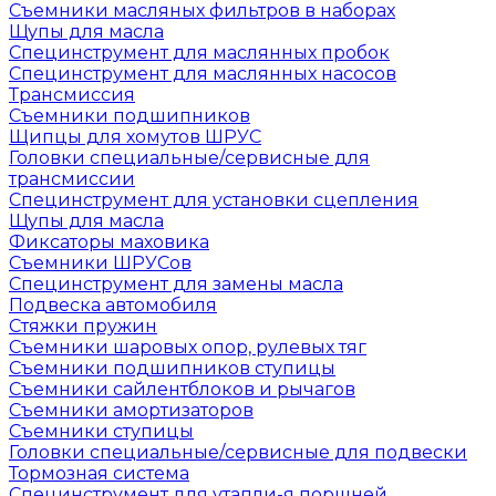
Съемники масляных фильтров в наборах
Щупы для масла
Специнструмент для маслянных пробок
Специнструмент для маслянных насосов
Трансмиссия
Съемники подшипников
Щипцы для хомутов ШРУС
Головки специальные/сервисные для
трансмиссии
Специнструмент для установки сцепления
Щупы для масла
Фиксаторы маховика
Съемники ШРУСов
Специнструмент для замены масла
Подвеска автомобиля
Стяжки пружин
Съемники шаровых опор, рулевых тяг
Съемники подшипников ступицы
Съемники сайлентблоков и рычагов
Съемники амортизаторов
Съемники ступицы
Головки специальные/сервисные для подвески
Тормозная система
Специнструмент для утапли-я поршней