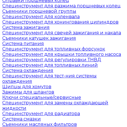
Оправки поршневых колец
Специнструмент для разжима поршневых колец
Съемники поршневой группы
Специнструмент для коленвала
Специнструмент для хонингования цилиндров
Система зажигания
Специнструмент для свечей зажигания и накала
Съемники катушек зажигания
Система питания
Специнструмент для топливных форсунок
Специнструмент для крышки топливного насоса
Специнструмент для регулировки ТНВД
Специнструмент для топливных линий
Система охлаждения
Специнструмент для тест-ния системы
охлаждения
Щипцы для хомутов
Зажимы для шлангов
Ключи специальные/сервисные
Специнструмент для замены охлаждающей
жидкости
Специнструмент для радиатора
Система смазки
Съемники масляных фильтров