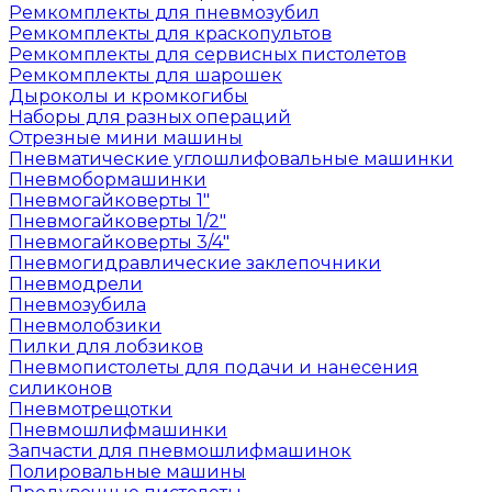
Ремкомплекты для пневмозубил
Ремкомплекты для краскопультов
Ремкомплекты для сервисных пистолетов
Ремкомплекты для шарошек
Дыроколы и кромкогибы
Наборы для разных операций
Отрезные мини машины
Пневматические углошлифовальные машинки
Пневмобормашинки
Пневмогайковерты 1"
Пневмогайковерты 1/2"
Пневмогайковерты 3/4"
Пневмогидравлические заклепочники
Пневмодрели
Пневмозубила
Пневмолобзики
Пилки для лобзиков
Пневмопистолеты для подачи и нанесения
силиконов
Пневмотрещотки
Пневмошлифмашинки
Запчасти для пневмошлифмашинок
Полировальные машины