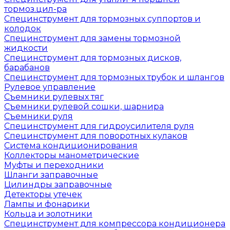
тормоз.цил-ра
Специнструмент для тормозных суппортов и
колодок
Специнструмент для замены тормозной
жидкости
Специнструмент для тормозных дисков,
барабанов
Специнструмент для тормозных трубок и шлангов
Рулевое управление
Съемники рулевых тяг
Съемники рулевой сошки, шарнира
Съемники руля
Специнструмент для гидроусилителя руля
Специнструмент для поворотных кулаков
Система кондиционирования
Коллекторы манометрические
Муфты и переходники
Шланги заправочные
Цилиндры заправочные
Детекторы утечек
Лампы и фонарики
Кольца и золотники
Специнструмент для компрессора кондиционера