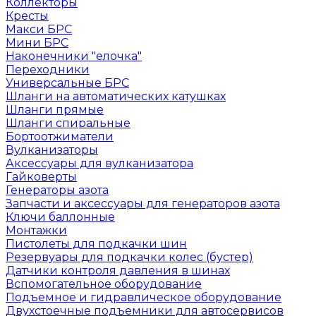
Коллекторы
Кресты
Макси БРС
Мини БРС
Наконечники "елочка"
Переходники
Универсальные БРС
Шланги на автоматических катушках
Шланги прямые
Шланги спиральные
Бортоотжиматели
Вулканизаторы
Аксессуары для вулканизатора
Гайковерты
Генераторы азота
Запчасти и аксессуары для генераторов азота
Ключи баллонные
Монтажки
Пистолеты для подкачки шин
Резервуары для подкачки колес (бустер)
Датчики контроля давления в шинах
Вспомогательное оборудование
Подъемное и гидравлическое оборудование
Двухстоечные подъемники для автосервисов