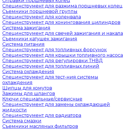
Оправки поршневых колец
Специнструмент для разжима поршневых колец
Съемники поршневой группы
Специнструмент для коленвала
Специнструмент для хонингования цилиндров
Система зажигания
Специнструмент для свечей зажигания и накала
Съемники катушек зажигания
Система питания
Специнструмент для топливных форсунок
Специнструмент для крышки топливного насоса
Специнструмент для регулировки ТНВД
Специнструмент для топливных линий
Система охлаждения
Специнструмент для тест-ния системы
охлаждения
Щипцы для хомутов
Зажимы для шлангов
Ключи специальные/сервисные
Специнструмент для замены охлаждающей
жидкости
Специнструмент для радиатора
Система смазки
Съемники масляных фильтров