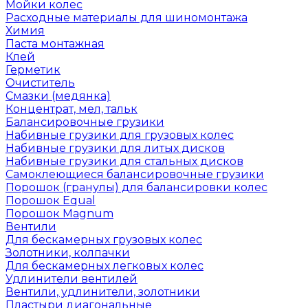
Мойки колес
Расходные материалы для шиномонтажа
Химия
Паста монтажная
Клей
Герметик
Очиститель
Смазки (медянка)
Концентрат, мел, тальк
Балансировочные грузики
Набивные грузики для грузовых колес
Набивные грузики для литых дисков
Набивные грузики для стальных дисков
Самоклеющиеся балансировочные грузики
Порошок (гранулы) для балансировки колес
Порошок Equal
Порошок Magnum
Вентили
Для бескамерных грузовых колес
Золотники, колпачки
Для бескамерных легковых колес
Удлинители вентилей
Вентили, удлинители, золотники
Пластыри диагональные