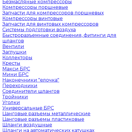
Безмасляные компрессоры
Компрессоры поршневые
Запчасти для компрессоров поршневых
Компрессоры винтовые
Запчасти для винтовых компрессоров
Системы подготовки воздуха
Быстроразъемные соединения, фитинги для
шлангов
Вентили
Заглушки
Коллекторы
Кресты
Макси БРС
Мини БРС
Наконечники "елочка"
Переходники
Соединители шлангов
Тройники
Уголки
Универсальные БРС
Цанговые разъемы металлические
Цанговые разъемы пластиковые
Шланги воздушные
Шланги на автоматических катушках