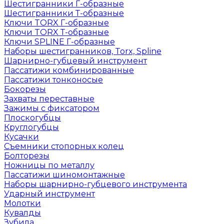
Шестигранники Г-образные
Шестигранники Т-образные
Ключи TORX Г-образные
Ключи TORX Т-образные
Ключи SPLINE Г-образные
Наборы шестигранников, Torx, Spline
Шарнирно-губцевый инструмент
Пассатижи комбинированные
Пассатижи тонконосые
Бокорезы
Захваты переставные
Зажимы с фиксатором
Плоскогубцы
Круглогубцы
Кусачки
Съемники стопорных колец
Болторезы
Ножницы по металлу
Пассатижи шиномонтажные
Наборы шарнирно-губцевого инструмента
Ударный инструмент
Молотки
Кувалды
Зубила