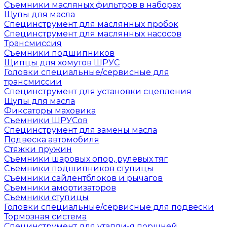
Съемники масляных фильтров в наборах
Щупы для масла
Специнструмент для маслянных пробок
Специнструмент для маслянных насосов
Трансмиссия
Съемники подшипников
Щипцы для хомутов ШРУС
Головки специальные/сервисные для
трансмиссии
Специнструмент для установки сцепления
Щупы для масла
Фиксаторы маховика
Съемники ШРУСов
Специнструмент для замены масла
Подвеска автомобиля
Стяжки пружин
Съемники шаровых опор, рулевых тяг
Съемники подшипников ступицы
Съемники сайлентблоков и рычагов
Съемники амортизаторов
Съемники ступицы
Головки специальные/сервисные для подвески
Тормозная система
Специнструмент для утапли-я поршней