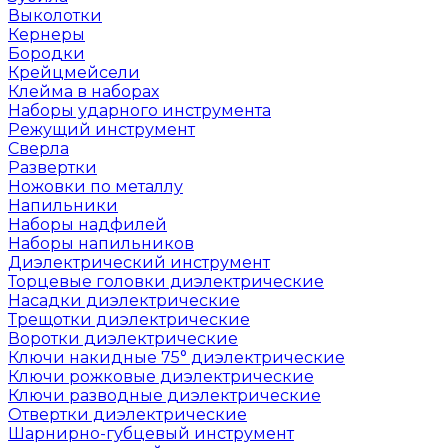
Выколотки
Кернеры
Бородки
Крейцмейсели
Клейма в наборах
Наборы ударного инструмента
Режущий инструмент
Сверла
Развертки
Ножовки по металлу
Напильники
Наборы надфилей
Наборы напильников
Диэлектрический инструмент
Торцевые головки диэлектрические
Насадки диэлектрические
Трещотки диэлектрические
Воротки диэлектрические
Ключи накидные 75° диэлектрические
Ключи рожковые диэлектрические
Ключи разводные диэлектрические
Отвертки диэлектрические
Шарнирно-губцевый инструмент