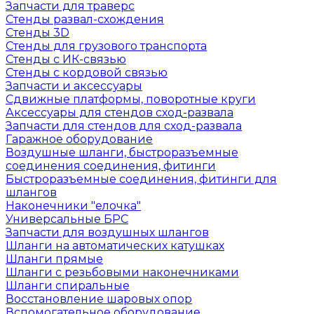
Запчасти для траверс
Стенды развал-схождения
Стенды 3D
Стенды для грузового транспорта
Стенды с ИК-связью
Стенды с кордовой связью
Запчасти и аксессуары
Сдвижные платформы, поворотные круги
Аксессуары для стендов сход-развала
Запчасти для стендов для сход-развала
Гаражное оборудование
Воздушные шланги, быстроразъемные
соединения соединения, фитинги
Быстроразъемные соединения, фитинги для
шлангов
Наконечники "елочка"
Универсальные БРС
Запчасти для воздушных шлангов
Шланги на автоматических катушках
Шланги прямые
Шланги с резьбовыми наконечниками
Шланги спиральные
Восстановление шаровых опор
Вспомогательное оборудование