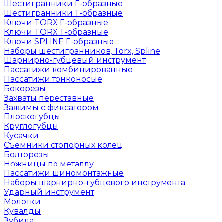
Шестигранники Г-образные
Шестигранники Т-образные
Ключи TORX Г-образные
Ключи TORX Т-образные
Ключи SPLINE Г-образные
Наборы шестигранников, Torx, Spline
Шарнирно-губцевый инструмент
Пассатижи комбинированные
Пассатижи тонконосые
Бокорезы
Захваты переставные
Зажимы с фиксатором
Плоскогубцы
Круглогубцы
Кусачки
Съемники стопорных колец
Болторезы
Ножницы по металлу
Пассатижи шиномонтажные
Наборы шарнирно-губцевого инструмента
Ударный инструмент
Молотки
Кувалды
Зубила