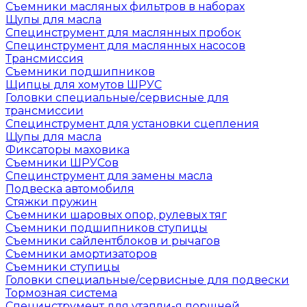
Съемники масляных фильтров в наборах
Щупы для масла
Специнструмент для маслянных пробок
Специнструмент для маслянных насосов
Трансмиссия
Съемники подшипников
Щипцы для хомутов ШРУС
Головки специальные/сервисные для
трансмиссии
Специнструмент для установки сцепления
Щупы для масла
Фиксаторы маховика
Съемники ШРУСов
Специнструмент для замены масла
Подвеска автомобиля
Стяжки пружин
Съемники шаровых опор, рулевых тяг
Съемники подшипников ступицы
Съемники сайлентблоков и рычагов
Съемники амортизаторов
Съемники ступицы
Головки специальные/сервисные для подвески
Тормозная система
Специнструмент для утапли-я поршней