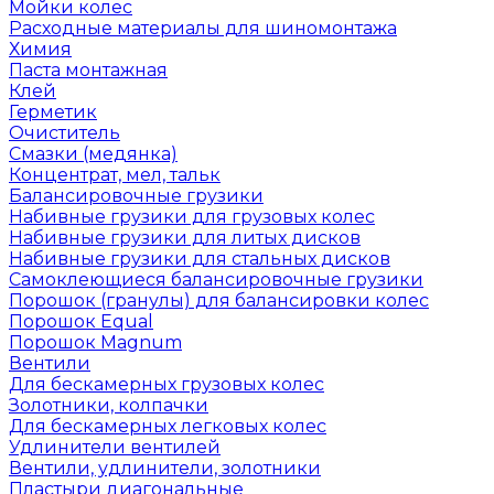
Мойки колес
Расходные материалы для шиномонтажа
Химия
Паста монтажная
Клей
Герметик
Очиститель
Смазки (медянка)
Концентрат, мел, тальк
Балансировочные грузики
Набивные грузики для грузовых колес
Набивные грузики для литых дисков
Набивные грузики для стальных дисков
Самоклеющиеся балансировочные грузики
Порошок (гранулы) для балансировки колес
Порошок Equal
Порошок Magnum
Вентили
Для бескамерных грузовых колес
Золотники, колпачки
Для бескамерных легковых колес
Удлинители вентилей
Вентили, удлинители, золотники
Пластыри диагональные