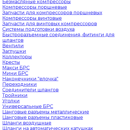
Безмасляные компрессоры
Компрессоры поршневые
Запчасти для компрессоров поршневых
Компрессоры винтовые
Запчасти для винтовых компрессоров
Системы подготовки воздуха
Быстроразъемные соединения, фитинги для
шлангов
Вентили
Заглушки
Коллекторы
Кресты
Макси БРС
Мини БРС
Наконечники "елочка"
Переходники
Соединители шлангов
Тройники
Уголки
Универсальные БРС
Цанговые разъемы металлические
Цанговые разъемы пластиковые
Шланги воздушные
Шланги на автоматических катушках