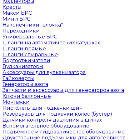
Коллекторы
Кресты
Макси БРС
Мини БРС
Наконечники "елочка"
Переходники
Универсальные БРС
Шланги на автоматических катушках
Шланги прямые
Шланги спиральные
Бортоотжиматели
Вулканизаторы
Аксессуары для вулканизатора
Гайковерты
Генераторы азота
Запчасти и аксессуары для генераторов азота
Ключи баллонные
Монтажки
Пистолеты для подкачки шин
Резервуары для подкачки колес (бустер)
Датчики контроля давления в шинах
Вспомогательное оборудование
Подъемное и гидравлическое оборудование
Двухстоечные подъемники для автосервисов