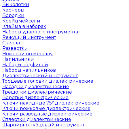
Выколотки
Кернеры
Бородки
Крейцмейсели
Клейма в наборах
Наборы ударного инструмента
Режущий инструмент
Сверла
Развертки
Ножовки по металлу
Напильники
Наборы надфилей
Наборы напильников
Диэлектрический инструмент
Торцевые головки диэлектрические
Насадки диэлектрические
Трещотки диэлектрические
Воротки диэлектрические
Ключи накидные 75° диэлектрические
Ключи рожковые диэлектрические
Ключи разводные диэлектрические
Отвертки диэлектрические
Шарнирно-губцевый инструмент