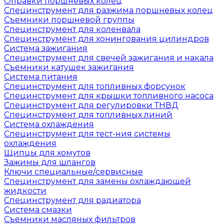
Оправки поршневых колец
Специнструмент для разжима поршневых колец
Съемники поршневой группы
Специнструмент для коленвала
Специнструмент для хонингования цилиндров
Система зажигания
Специнструмент для свечей зажигания и накала
Съемники катушек зажигания
Система питания
Специнструмент для топливных форсунок
Специнструмент для крышки топливного насоса
Специнструмент для регулировки ТНВД
Специнструмент для топливных линий
Система охлаждения
Специнструмент для тест-ния системы
охлаждения
Щипцы для хомутов
Зажимы для шлангов
Ключи специальные/сервисные
Специнструмент для замены охлаждающей
жидкости
Специнструмент для радиатора
Система смазки
Съемники масляных фильтров