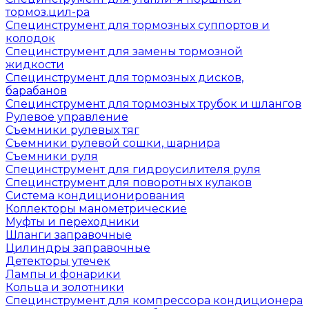
тормоз.цил-ра
Специнструмент для тормозных суппортов и
колодок
Специнструмент для замены тормозной
жидкости
Специнструмент для тормозных дисков,
барабанов
Специнструмент для тормозных трубок и шлангов
Рулевое управление
Съемники рулевых тяг
Съемники рулевой сошки, шарнира
Съемники руля
Специнструмент для гидроусилителя руля
Специнструмент для поворотных кулаков
Система кондиционирования
Коллекторы манометрические
Муфты и переходники
Шланги заправочные
Цилиндры заправочные
Детекторы утечек
Лампы и фонарики
Кольца и золотники
Специнструмент для компрессора кондиционера