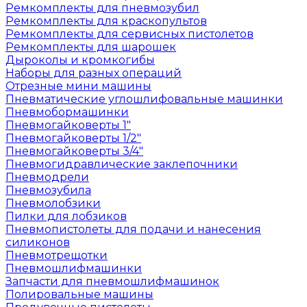
Ремкомплекты для пневмозубил
Ремкомплекты для краскопультов
Ремкомплекты для сервисных пистолетов
Ремкомплекты для шарошек
Дыроколы и кромкогибы
Наборы для разных операций
Отрезные мини машины
Пневматические углошлифовальные машинки
Пневмобормашинки
Пневмогайковерты 1"
Пневмогайковерты 1/2"
Пневмогайковерты 3/4"
Пневмогидравлические заклепочники
Пневмодрели
Пневмозубила
Пневмолобзики
Пилки для лобзиков
Пневмопистолеты для подачи и нанесения
силиконов
Пневмотрещотки
Пневмошлифмашинки
Запчасти для пневмошлифмашинок
Полировальные машины