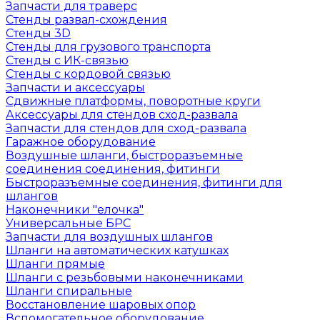
Запчасти для траверс
Стенды развал-схождения
Стенды 3D
Стенды для грузового транспорта
Стенды с ИК-связью
Стенды с кордовой связью
Запчасти и аксессуары
Сдвижные платформы, поворотные круги
Аксессуары для стендов сход-развала
Запчасти для стендов для сход-развала
Гаражное оборудование
Воздушные шланги, быстроразъемные
соединения соединения, фитинги
Быстроразъемные соединения, фитинги для
шлангов
Наконечники "елочка"
Универсальные БРС
Запчасти для воздушных шлангов
Шланги на автоматических катушках
Шланги прямые
Шланги с резьбовыми наконечниками
Шланги спиральные
Восстановление шаровых опор
Вспомогательное оборудование