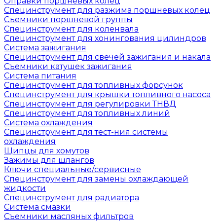
Оправки поршневых колец
Специнструмент для разжима поршневых колец
Съемники поршневой группы
Специнструмент для коленвала
Специнструмент для хонингования цилиндров
Система зажигания
Специнструмент для свечей зажигания и накала
Съемники катушек зажигания
Система питания
Специнструмент для топливных форсунок
Специнструмент для крышки топливного насоса
Специнструмент для регулировки ТНВД
Специнструмент для топливных линий
Система охлаждения
Специнструмент для тест-ния системы
охлаждения
Щипцы для хомутов
Зажимы для шлангов
Ключи специальные/сервисные
Специнструмент для замены охлаждающей
жидкости
Специнструмент для радиатора
Система смазки
Съемники масляных фильтров