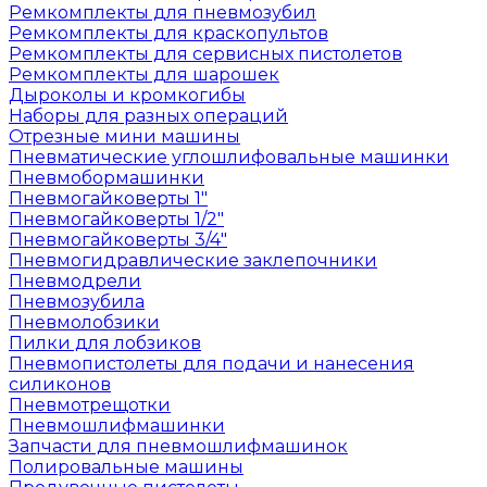
Ремкомплекты для пневмозубил
Ремкомплекты для краскопультов
Ремкомплекты для сервисных пистолетов
Ремкомплекты для шарошек
Дыроколы и кромкогибы
Наборы для разных операций
Отрезные мини машины
Пневматические углошлифовальные машинки
Пневмобормашинки
Пневмогайковерты 1"
Пневмогайковерты 1/2"
Пневмогайковерты 3/4"
Пневмогидравлические заклепочники
Пневмодрели
Пневмозубила
Пневмолобзики
Пилки для лобзиков
Пневмопистолеты для подачи и нанесения
силиконов
Пневмотрещотки
Пневмошлифмашинки
Запчасти для пневмошлифмашинок
Полировальные машины