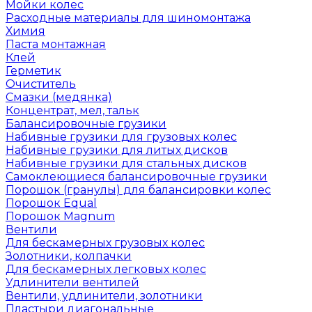
Мойки колес
Расходные материалы для шиномонтажа
Химия
Паста монтажная
Клей
Герметик
Очиститель
Смазки (медянка)
Концентрат, мел, тальк
Балансировочные грузики
Набивные грузики для грузовых колес
Набивные грузики для литых дисков
Набивные грузики для стальных дисков
Самоклеющиеся балансировочные грузики
Порошок (гранулы) для балансировки колес
Порошок Equal
Порошок Magnum
Вентили
Для бескамерных грузовых колес
Золотники, колпачки
Для бескамерных легковых колес
Удлинители вентилей
Вентили, удлинители, золотники
Пластыри диагональные