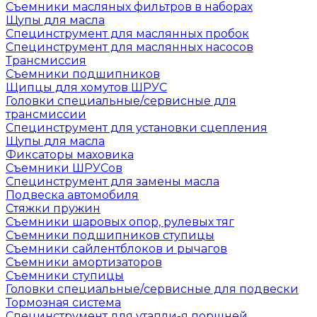
Съемники масляных фильтров в наборах
Щупы для масла
Специнструмент для маслянных пробок
Специнструмент для маслянных насосов
Трансмиссия
Съемники подшипников
Щипцы для хомутов ШРУС
Головки специальные/сервисные для
трансмиссии
Специнструмент для установки сцепления
Щупы для масла
Фиксаторы маховика
Съемники ШРУСов
Специнструмент для замены масла
Подвеска автомобиля
Стяжки пружин
Съемники шаровых опор, рулевых тяг
Съемники подшипников ступицы
Съемники сайлентблоков и рычагов
Съемники амортизаторов
Съемники ступицы
Головки специальные/сервисные для подвески
Тормозная система
Специнструмент для утапли-я поршней