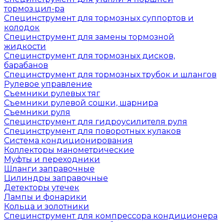
тормоз.цил-ра
Специнструмент для тормозных суппортов и
колодок
Специнструмент для замены тормозной
жидкости
Специнструмент для тормозных дисков,
барабанов
Специнструмент для тормозных трубок и шлангов
Рулевое управление
Съемники рулевых тяг
Съемники рулевой сошки, шарнира
Съемники руля
Специнструмент для гидроусилителя руля
Специнструмент для поворотных кулаков
Система кондиционирования
Коллекторы манометрические
Муфты и переходники
Шланги заправочные
Цилиндры заправочные
Детекторы утечек
Лампы и фонарики
Кольца и золотники
Специнструмент для компрессора кондиционера