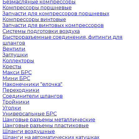
Безмасляные компрессоры
Компрессоры поршневые
Запчасти для компрессоров поршневых
Компрессоры винтовые
Запчасти для винтовых компрессоров
Системы подготовки воздуха
Быстроразъемные соединения, фитинги для
шлангов
Вентили
Заглушки
Коллекторы
Кресты
Макси БРС
Мини БРС
Наконечники "елочка"
Переходники
Соединители шлангов
Тройники
Уголки
Универсальные БРС
Цанговые разъемы металлические
Цанговые разъемы пластиковые
Шланги воздушные
Шланги на автоматических катушках