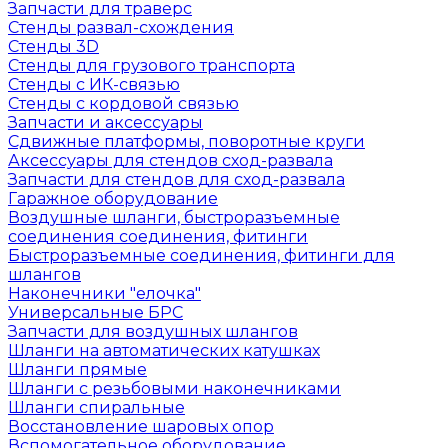
Запчасти для траверс
Стенды развал-схождения
Стенды 3D
Стенды для грузового транспорта
Стенды с ИК-связью
Стенды с кордовой связью
Запчасти и аксессуары
Сдвижные платформы, поворотные круги
Аксессуары для стендов сход-развала
Запчасти для стендов для сход-развала
Гаражное оборудование
Воздушные шланги, быстроразъемные
соединения соединения, фитинги
Быстроразъемные соединения, фитинги для
шлангов
Наконечники "елочка"
Универсальные БРС
Запчасти для воздушных шлангов
Шланги на автоматических катушках
Шланги прямые
Шланги с резьбовыми наконечниками
Шланги спиральные
Восстановление шаровых опор
Вспомогательное оборудование