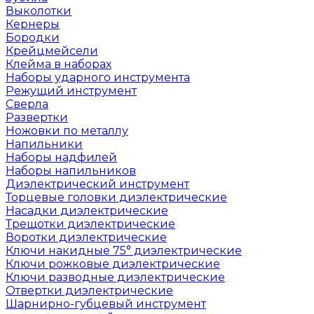
Выколотки
Кернеры
Бородки
Крейцмейсели
Клейма в наборах
Наборы ударного инструмента
Режущий инструмент
Сверла
Развертки
Ножовки по металлу
Напильники
Наборы надфилей
Наборы напильников
Диэлектрический инструмент
Торцевые головки диэлектрические
Насадки диэлектрические
Трещотки диэлектрические
Воротки диэлектрические
Ключи накидные 75° диэлектрические
Ключи рожковые диэлектрические
Ключи разводные диэлектрические
Отвертки диэлектрические
Шарнирно-губцевый инструмент