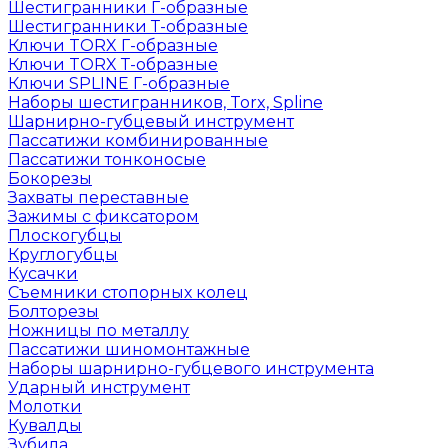
Шестигранники Г-образные
Шестигранники Т-образные
Ключи TORX Г-образные
Ключи TORX Т-образные
Ключи SPLINE Г-образные
Наборы шестигранников, Torx, Spline
Шарнирно-губцевый инструмент
Пассатижи комбинированные
Пассатижи тонконосые
Бокорезы
Захваты переставные
Зажимы с фиксатором
Плоскогубцы
Круглогубцы
Кусачки
Съемники стопорных колец
Болторезы
Ножницы по металлу
Пассатижи шиномонтажные
Наборы шарнирно-губцевого инструмента
Ударный инструмент
Молотки
Кувалды
Зубила