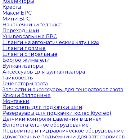
Коллекторы
Кресты
Макси БРС
Мини БРС
Наконечники "елочка"
Переходники
Универсальные БРС
Шланги на автоматических катушках
Шланги прямые
Шланги спиральные
Бортоотжиматели
Вулканизаторы
Аксессуары для вулканизатора
Гайковерты
Генераторы азота
Запчасти и аксессуары для генераторов азота
Ключи баллонные
Монтажки
Пистолеты для подкачки шин
Резервуары для подкачки колес (бустер)
Датчики контроля давления в шинах
Вспомогательное оборудование
Подъемное и гидравлическое оборудование
Двухстоечные подъемники для автосервисов