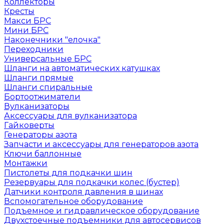
Коллекторы
Кресты
Макси БРС
Мини БРС
Наконечники "елочка"
Переходники
Универсальные БРС
Шланги на автоматических катушках
Шланги прямые
Шланги спиральные
Бортоотжиматели
Вулканизаторы
Аксессуары для вулканизатора
Гайковерты
Генераторы азота
Запчасти и аксессуары для генераторов азота
Ключи баллонные
Монтажки
Пистолеты для подкачки шин
Резервуары для подкачки колес (бустер)
Датчики контроля давления в шинах
Вспомогательное оборудование
Подъемное и гидравлическое оборудование
Двухстоечные подъемники для автосервисов