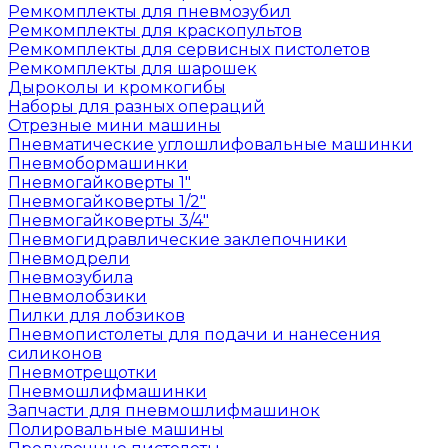
Ремкомплекты для пневмозубил
Ремкомплекты для краскопультов
Ремкомплекты для сервисных пистолетов
Ремкомплекты для шарошек
Дыроколы и кромкогибы
Наборы для разных операций
Отрезные мини машины
Пневматические углошлифовальные машинки
Пневмобормашинки
Пневмогайковерты 1"
Пневмогайковерты 1/2"
Пневмогайковерты 3/4"
Пневмогидравлические заклепочники
Пневмодрели
Пневмозубила
Пневмолобзики
Пилки для лобзиков
Пневмопистолеты для подачи и нанесения
силиконов
Пневмотрещотки
Пневмошлифмашинки
Запчасти для пневмошлифмашинок
Полировальные машины