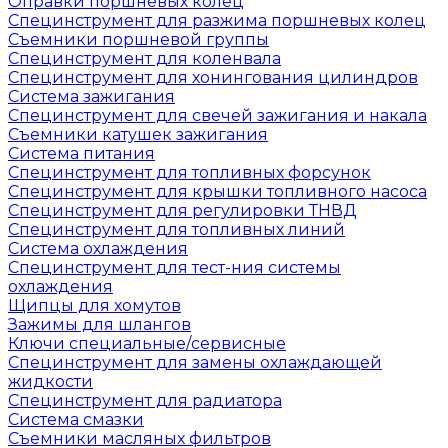
Оправки поршневых колец
Специнструмент для разжима поршневых колец
Съемники поршневой группы
Специнструмент для коленвала
Специнструмент для хонингования цилиндров
Система зажигания
Специнструмент для свечей зажигания и накала
Съемники катушек зажигания
Система питания
Специнструмент для топливных форсунок
Специнструмент для крышки топливного насоса
Специнструмент для регулировки ТНВД
Специнструмент для топливных линий
Система охлаждения
Специнструмент для тест-ния системы
охлаждения
Щипцы для хомутов
Зажимы для шлангов
Ключи специальные/сервисные
Специнструмент для замены охлаждающей
жидкости
Специнструмент для радиатора
Система смазки
Съемники масляных фильтров