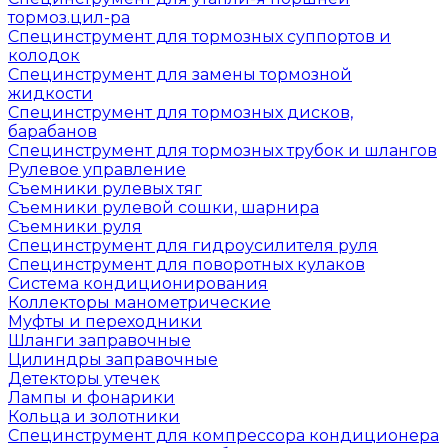
тормоз.цил-ра
Специнструмент для тормозных суппортов и
колодок
Специнструмент для замены тормозной
жидкости
Специнструмент для тормозных дисков,
барабанов
Специнструмент для тормозных трубок и шлангов
Рулевое управление
Съемники рулевых тяг
Съемники рулевой сошки, шарнира
Съемники руля
Специнструмент для гидроусилителя руля
Специнструмент для поворотных кулаков
Система кондиционирования
Коллекторы манометрические
Муфты и переходники
Шланги заправочные
Цилиндры заправочные
Детекторы утечек
Лампы и фонарики
Кольца и золотники
Специнструмент для компрессора кондиционера