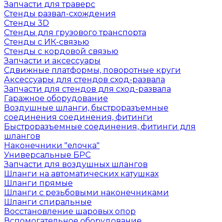
Запчасти для траверс
Стенды развал-схождения
Стенды 3D
Стенды для грузового транспорта
Стенды с ИК-связью
Стенды с кордовой связью
Запчасти и аксессуары
Сдвижные платформы, поворотные круги
Аксессуары для стендов сход-развала
Запчасти для стендов для сход-развала
Гаражное оборудование
Воздушные шланги, быстроразъемные
соединения соединения, фитинги
Быстроразъемные соединения, фитинги для
шлангов
Наконечники "елочка"
Универсальные БРС
Запчасти для воздушных шлангов
Шланги на автоматических катушках
Шланги прямые
Шланги с резьбовыми наконечниками
Шланги спиральные
Восстановление шаровых опор
Вспомогательное оборудование