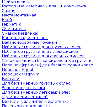
Мойки колес
Расходные материалы для шиномонтажа
Химия
Паста монтажная
Клей
Герметик
Очиститель
Смазки (медянка)
Концентрат, мел, тальк
Балансировочные грузики
Набивные грузики для грузовых колес
Набивные грузики для литых дисков
Набивные грузики для стальных дисков
Самоклеющиеся балансировочные грузики
Порошок (гранулы) для балансировки колес
Порошок Equal
Порошок Magnum
Вентили
Для бескамерных грузовых колес
Золотники, колпачки
Для бескамерных легковых колес
Удлинители вентилей
Вентили, удлинители, золотники
Пластыри диагональные