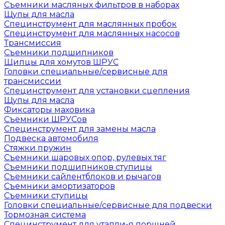
Съемники масляных фильтров в наборах
Щупы для масла
Специнструмент для маслянных пробок
Специнструмент для маслянных насосов
Трансмиссия
Съемники подшипников
Щипцы для хомутов ШРУС
Головки специальные/сервисные для
трансмиссии
Специнструмент для установки сцепления
Щупы для масла
Фиксаторы маховика
Съемники ШРУСов
Специнструмент для замены масла
Подвеска автомобиля
Стяжки пружин
Съемники шаровых опор, рулевых тяг
Съемники подшипников ступицы
Съемники сайлентблоков и рычагов
Съемники амортизаторов
Съемники ступицы
Головки специальные/сервисные для подвески
Тормозная система
Специнструмент для утапли-я поршней