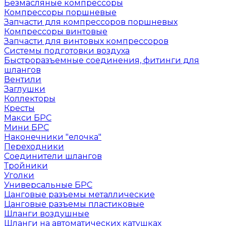
Безмасляные компрессоры
Компрессоры поршневые
Запчасти для компрессоров поршневых
Компрессоры винтовые
Запчасти для винтовых компрессоров
Системы подготовки воздуха
Быстроразъемные соединения, фитинги для
шлангов
Вентили
Заглушки
Коллекторы
Кресты
Макси БРС
Мини БРС
Наконечники "елочка"
Переходники
Соединители шлангов
Тройники
Уголки
Универсальные БРС
Цанговые разъемы металлические
Цанговые разъемы пластиковые
Шланги воздушные
Шланги на автоматических катушках