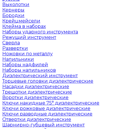
Выколотки
Кернеры
Бородки
Крейцмейсели
Клейма в наборах
Наборы ударного инструмента
Режущий инструмент
Сверла
Развертки
Ножовки по металлу
Напильники
Наборы надфилей
Наборы напильников
Диэлектрический инструмент
Торцевые головки диэлектрические
Насадки диэлектрические
Трещотки диэлектрические
Воротки диэлектрические
Ключи накидные 75° диэлектрические
Ключи рожковые диэлектрические
Ключи разводные диэлектрические
Отвертки диэлектрические
Шарнирно-губцевый инструмент