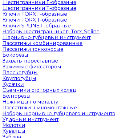
Шестигранники Г-образные
Шестигранники Т-образные
Ключи TORX Г-образные
Ключи TORX Т-образные
Ключи SPLINE Г-образные
Наборы шестигранников, Torx, Spline
Шарнирно-губцевый инструмент
Пассатижи комбинированные
Пассатижи тонконосые
Бокорезы
Захваты переставные
Зажимы с фиксатором
Плоскогубцы
Круглогубцы
Кусачки
Съемники стопорных колец
Болторезы
Ножницы по металлу
Пассатижи шиномонтажные
Наборы шарнирно-губцевого инструмента
Ударный инструмент
Молотки
Кувалды
Зубила