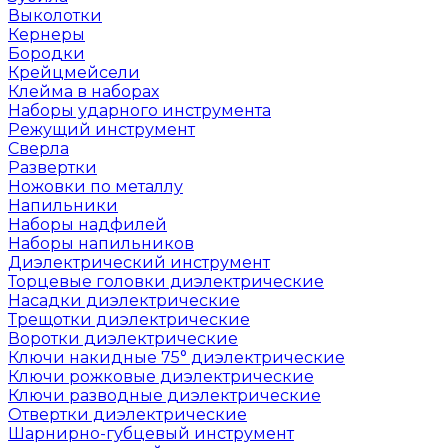
Выколотки
Кернеры
Бородки
Крейцмейсели
Клейма в наборах
Наборы ударного инструмента
Режущий инструмент
Сверла
Развертки
Ножовки по металлу
Напильники
Наборы надфилей
Наборы напильников
Диэлектрический инструмент
Торцевые головки диэлектрические
Насадки диэлектрические
Трещотки диэлектрические
Воротки диэлектрические
Ключи накидные 75° диэлектрические
Ключи рожковые диэлектрические
Ключи разводные диэлектрические
Отвертки диэлектрические
Шарнирно-губцевый инструмент