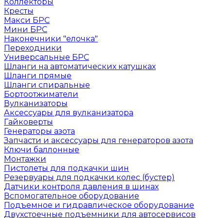
Коллекторы
Кресты
Макси БРС
Мини БРС
Наконечники "елочка"
Переходники
Универсальные БРС
Шланги на автоматических катушках
Шланги прямые
Шланги спиральные
Бортоотжиматели
Вулканизаторы
Аксессуары для вулканизатора
Гайковерты
Генераторы азота
Запчасти и аксессуары для генераторов азота
Ключи баллонные
Монтажки
Пистолеты для подкачки шин
Резервуары для подкачки колес (бустер)
Датчики контроля давления в шинах
Вспомогательное оборудование
Подъемное и гидравлическое оборудование
Двухстоечные подъемники для автосервисов