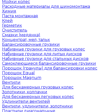
Мойки колес
Расходные материалы для шиномонтажа
Химия
Паста монтажная
Клей
Герметик
Очиститель
Смазки (медянка)
Концентрат, мел, тальк
Балансировочные грузики
Набивные грузики для грузовых колес
Набивные грузики для литых дисков
Набивные грузики для стальных дисков
Самоклеющиеся балансировочные грузики
Порошок (гранулы) для балансировки колес
Порошок Equal
Порошок Magnum
Вентили
Для бескамерных грузовых колес
Золотники, колпачки
Для бескамерных легковых колес
Удлинители вентилей
Вентили, удлинители, золотники
Пластыри диагональные