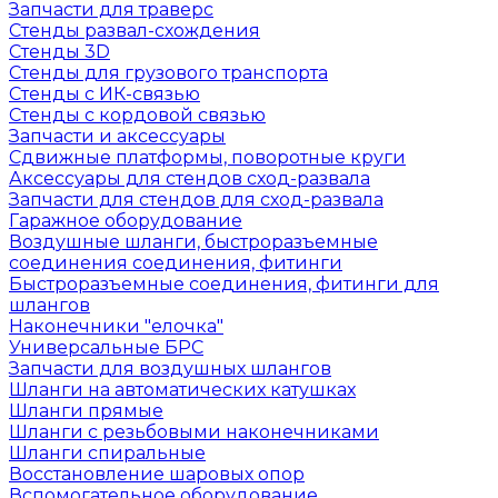
Запчасти для траверс
Стенды развал-схождения
Стенды 3D
Стенды для грузового транспорта
Стенды с ИК-связью
Стенды с кордовой связью
Запчасти и аксессуары
Сдвижные платформы, поворотные круги
Аксессуары для стендов сход-развала
Запчасти для стендов для сход-развала
Гаражное оборудование
Воздушные шланги, быстроразъемные
соединения соединения, фитинги
Быстроразъемные соединения, фитинги для
шлангов
Наконечники "елочка"
Универсальные БРС
Запчасти для воздушных шлангов
Шланги на автоматических катушках
Шланги прямые
Шланги с резьбовыми наконечниками
Шланги спиральные
Восстановление шаровых опор
Вспомогательное оборудование