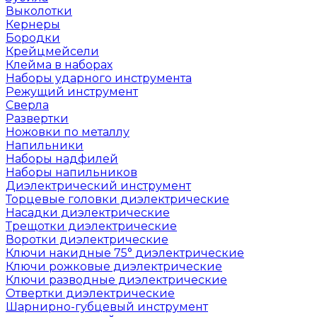
Выколотки
Кернеры
Бородки
Крейцмейсели
Клейма в наборах
Наборы ударного инструмента
Режущий инструмент
Сверла
Развертки
Ножовки по металлу
Напильники
Наборы надфилей
Наборы напильников
Диэлектрический инструмент
Торцевые головки диэлектрические
Насадки диэлектрические
Трещотки диэлектрические
Воротки диэлектрические
Ключи накидные 75° диэлектрические
Ключи рожковые диэлектрические
Ключи разводные диэлектрические
Отвертки диэлектрические
Шарнирно-губцевый инструмент