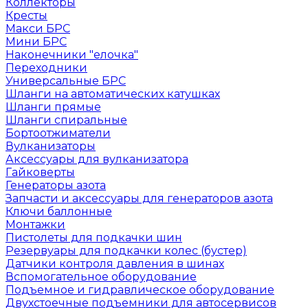
Коллекторы
Кресты
Макси БРС
Мини БРС
Наконечники "елочка"
Переходники
Универсальные БРС
Шланги на автоматических катушках
Шланги прямые
Шланги спиральные
Бортоотжиматели
Вулканизаторы
Аксессуары для вулканизатора
Гайковерты
Генераторы азота
Запчасти и аксессуары для генераторов азота
Ключи баллонные
Монтажки
Пистолеты для подкачки шин
Резервуары для подкачки колес (бустер)
Датчики контроля давления в шинах
Вспомогательное оборудование
Подъемное и гидравлическое оборудование
Двухстоечные подъемники для автосервисов