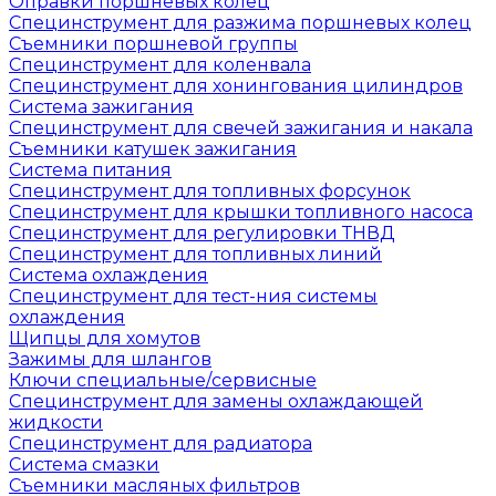
Оправки поршневых колец
Специнструмент для разжима поршневых колец
Съемники поршневой группы
Специнструмент для коленвала
Специнструмент для хонингования цилиндров
Система зажигания
Специнструмент для свечей зажигания и накала
Съемники катушек зажигания
Система питания
Специнструмент для топливных форсунок
Специнструмент для крышки топливного насоса
Специнструмент для регулировки ТНВД
Специнструмент для топливных линий
Система охлаждения
Специнструмент для тест-ния системы
охлаждения
Щипцы для хомутов
Зажимы для шлангов
Ключи специальные/сервисные
Специнструмент для замены охлаждающей
жидкости
Специнструмент для радиатора
Система смазки
Съемники масляных фильтров