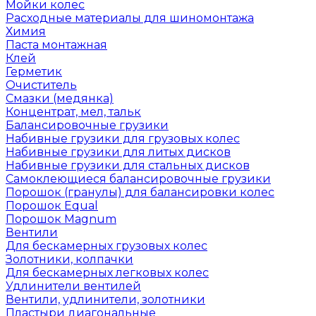
Мойки колес
Расходные материалы для шиномонтажа
Химия
Паста монтажная
Клей
Герметик
Очиститель
Смазки (медянка)
Концентрат, мел, тальк
Балансировочные грузики
Набивные грузики для грузовых колес
Набивные грузики для литых дисков
Набивные грузики для стальных дисков
Самоклеющиеся балансировочные грузики
Порошок (гранулы) для балансировки колес
Порошок Equal
Порошок Magnum
Вентили
Для бескамерных грузовых колес
Золотники, колпачки
Для бескамерных легковых колес
Удлинители вентилей
Вентили, удлинители, золотники
Пластыри диагональные