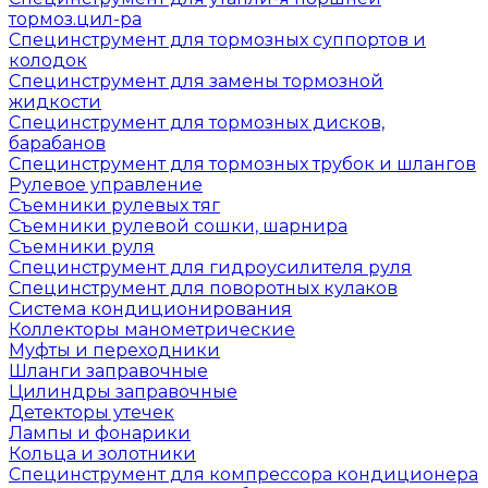
тормоз.цил-ра
Специнструмент для тормозных суппортов и
колодок
Специнструмент для замены тормозной
жидкости
Специнструмент для тормозных дисков,
барабанов
Специнструмент для тормозных трубок и шлангов
Рулевое управление
Съемники рулевых тяг
Съемники рулевой сошки, шарнира
Съемники руля
Специнструмент для гидроусилителя руля
Специнструмент для поворотных кулаков
Система кондиционирования
Коллекторы манометрические
Муфты и переходники
Шланги заправочные
Цилиндры заправочные
Детекторы утечек
Лампы и фонарики
Кольца и золотники
Специнструмент для компрессора кондиционера