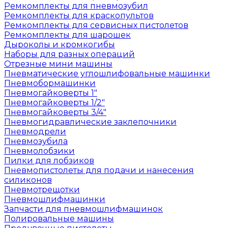
Ремкомплекты для пневмозубил
Ремкомплекты для краскопультов
Ремкомплекты для сервисных пистолетов
Ремкомплекты для шарошек
Дыроколы и кромкогибы
Наборы для разных операций
Отрезные мини машины
Пневматические углошлифовальные машинки
Пневмобормашинки
Пневмогайковерты 1"
Пневмогайковерты 1/2"
Пневмогайковерты 3/4"
Пневмогидравлические заклепочники
Пневмодрели
Пневмозубила
Пневмолобзики
Пилки для лобзиков
Пневмопистолеты для подачи и нанесения
силиконов
Пневмотрещотки
Пневмошлифмашинки
Запчасти для пневмошлифмашинок
Полировальные машины