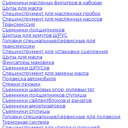
Съемники масляных фильтров в наборах
Щупы для масла
Специнструмент для маслянных пробок
Специнструмент для маслянных насосов
Трансмиссия
Съемники подшипников
Щипцы для хомутов ШРУС
Головки специальные/сервисные для
трансмиссии
Специнструмент для установки сцепления
Щупы для масла
Фиксаторы маховика
Съемники ШРУСов
Специнструмент для замены масла
Подвеска автомобиля
Стяжки пружин
Съемники шаровых опор, рулевых тяг
Съемники подшипников ступицы
Съемники сайлентблоков и рычагов
Съемники амортизаторов
Съемники ступицы
Головки специальные/сервисные для подвески
Тормозная система
Специнструмент для утапли-я поршней