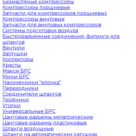
Безмасляные компрессоры
Компрессоры поршневые
Запчасти для компрессоров поршневых
Компрессоры винтовые
Запчасти для винтовых компрессоров
Системы подготовки воздуха
Быстроразъемные соединения, фитинги для
шлангов
Вентили
Заглушки
Коллекторы
Кресты
Макси БРС
Мини БРС
Наконечники "елочка"
Переходники
Соединители шлангов
Тройники
Уголки
Универсальные БРС
Цанговые разъемы металлические
Цанговые разъемы пластиковые
Шланги воздушные
Шланги на автоматических катушках