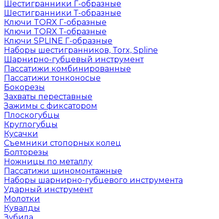
Шестигранники Г-образные
Шестигранники Т-образные
Ключи TORX Г-образные
Ключи TORX Т-образные
Ключи SPLINE Г-образные
Наборы шестигранников, Torx, Spline
Шарнирно-губцевый инструмент
Пассатижи комбинированные
Пассатижи тонконосые
Бокорезы
Захваты переставные
Зажимы с фиксатором
Плоскогубцы
Круглогубцы
Кусачки
Съемники стопорных колец
Болторезы
Ножницы по металлу
Пассатижи шиномонтажные
Наборы шарнирно-губцевого инструмента
Ударный инструмент
Молотки
Кувалды
Зубила