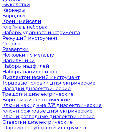
Выколотки
Кернеры
Бородки
Крейцмейсели
Клейма в наборах
Наборы ударного инструмента
Режущий инструмент
Сверла
Развертки
Ножовки по металлу
Напильники
Наборы надфилей
Наборы напильников
Диэлектрический инструмент
Торцевые головки диэлектрические
Насадки диэлектрические
Трещотки диэлектрические
Воротки диэлектрические
Ключи накидные 75° диэлектрические
Ключи рожковые диэлектрические
Ключи разводные диэлектрические
Отвертки диэлектрические
Шарнирно-губцевый инструмент