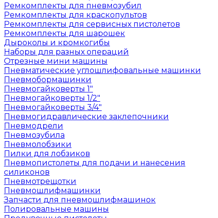
Ремкомплекты для пневмозубил
Ремкомплекты для краскопультов
Ремкомплекты для сервисных пистолетов
Ремкомплекты для шарошек
Дыроколы и кромкогибы
Наборы для разных операций
Отрезные мини машины
Пневматические углошлифовальные машинки
Пневмобормашинки
Пневмогайковерты 1"
Пневмогайковерты 1/2"
Пневмогайковерты 3/4"
Пневмогидравлические заклепочники
Пневмодрели
Пневмозубила
Пневмолобзики
Пилки для лобзиков
Пневмопистолеты для подачи и нанесения
силиконов
Пневмотрещотки
Пневмошлифмашинки
Запчасти для пневмошлифмашинок
Полировальные машины