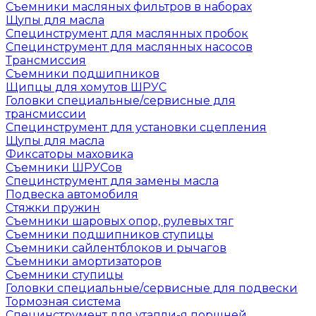
Съемники масляных фильтров в наборах
Щупы для масла
Специнструмент для маслянных пробок
Специнструмент для маслянных насосов
Трансмиссия
Съемники подшипников
Щипцы для хомутов ШРУС
Головки специальные/сервисные для
трансмиссии
Специнструмент для установки сцепления
Щупы для масла
Фиксаторы маховика
Съемники ШРУСов
Специнструмент для замены масла
Подвеска автомобиля
Стяжки пружин
Съемники шаровых опор, рулевых тяг
Съемники подшипников ступицы
Съемники сайлентблоков и рычагов
Съемники амортизаторов
Съемники ступицы
Головки специальные/сервисные для подвески
Тормозная система
Специнструмент для утапли-я поршней