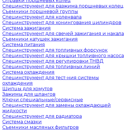
Оправки поршневых колец
Специнструмент для разжима поршневых колец
Съемники поршневой группы
Специнструмент для коленвала
Специнструмент для хонингования цилиндров
Система зажигания
Специнструмент для свечей зажигания и накала
Съемники катушек зажигания
Система питания
Специнструмент для топливных форсунок
Специнструмент для крышки топливного насоса
Специнструмент для регулировки ТНВД
Специнструмент для топливных линий
Система охлаждения
Специнструмент для тест-ния системы
охлаждения
Щипцы для хомутов
Зажимы для шлангов
Ключи специальные/сервисные
Специнструмент для замены охлаждающей
жидкости
Специнструмент для радиатора
Система смазки
Съемники масляных фильтров