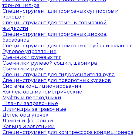
тормоз.цил-ра
Специнструмент для тормозных суппортов и
колодок
Специнструмент для замены тормозной
жидкости
Специнструмент для тормозных дисков,
барабанов
Специнструмент для тормозных трубок и шлангов
Рулевое управление
Съемники рулевых тяг
Съемники рулевой сошки, шарнира
Съемники руля
Специнструмент для гидроусилителя руля
Специнструмент для поворотных кулаков
Система кондиционирования
Коллекторы манометрические
Муфты и переходники
Шланги заправочные
Цилиндры заправочные
Детекторы утечек
Лампы и фонарики
Кольца и золотники
Специнструмент для компрессора кондиционера