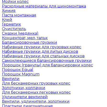
Мойки колес
Расходные материалы для шиномонтажа
Химия
Паста монтажная
Клей
Герметик
Очиститель
Смазки (медянка)
Концентрат, мел, тальк
Балансировочные грузики
Набивные грузики для грузовых колес
Набивные грузики для литых дисков
Набивные грузики для стальных дисков
Самоклеющиеся балансировочные грузики
Порошок (гранулы) для балансировки колес
Порошок Equal
Порошок Magnum
Вентили
Для бескамерных грузовых колес
Золотники, колпачки
Для бескамерных легковых колес
Удлинители вентилей
Вентили, удлинители, золотники
Пластыри диагональные