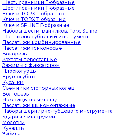
Шестигранники Г-образные
Шестигранники Т-образные
Ключи TORX Г-образные
Ключи TORX Т-образные
Ключи SPLINE Г-образные
Наборы шестигранников, Torx, Spline
Шарнирно-губцевый инструмент
Пассатижи комбинированные
Пассатижи тонконосые
Бокорезы
Захваты переставные
Зажимы с фиксатором
Плоскогубцы
Круглогубцы
Кусачки
Съемники стопорных колец
Болторезы
Ножницы по металлу
Пассатижи шиномонтажные
Наборы шарнирно-губцевого инструмента
Ударный инструмент
Молотки
Кувалды
Зубила