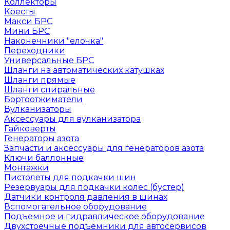
Коллекторы
Кресты
Макси БРС
Мини БРС
Наконечники "елочка"
Переходники
Универсальные БРС
Шланги на автоматических катушках
Шланги прямые
Шланги спиральные
Бортоотжиматели
Вулканизаторы
Аксессуары для вулканизатора
Гайковерты
Генераторы азота
Запчасти и аксессуары для генераторов азота
Ключи баллонные
Монтажки
Пистолеты для подкачки шин
Резервуары для подкачки колес (бустер)
Датчики контроля давления в шинах
Вспомогательное оборудование
Подъемное и гидравлическое оборудование
Двухстоечные подъемники для автосервисов