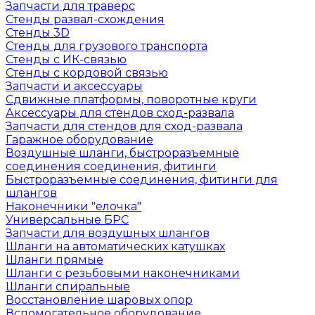
Запчасти для траверс
Стенды развал-схождения
Стенды 3D
Стенды для грузового транспорта
Стенды с ИК-связью
Стенды с кордовой связью
Запчасти и аксессуары
Сдвижные платформы, поворотные круги
Аксессуары для стендов сход-развала
Запчасти для стендов для сход-развала
Гаражное оборудование
Воздушные шланги, быстроразъемные
соединения соединения, фитинги
Быстроразъемные соединения, фитинги для
шлангов
Наконечники "елочка"
Универсальные БРС
Запчасти для воздушных шлангов
Шланги на автоматических катушках
Шланги прямые
Шланги с резьбовыми наконечниками
Шланги спиральные
Восстановление шаровых опор
Вспомогательное оборудование