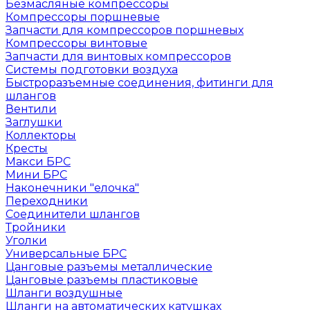
Безмасляные компрессоры
Компрессоры поршневые
Запчасти для компрессоров поршневых
Компрессоры винтовые
Запчасти для винтовых компрессоров
Системы подготовки воздуха
Быстроразъемные соединения, фитинги для
шлангов
Вентили
Заглушки
Коллекторы
Кресты
Макси БРС
Мини БРС
Наконечники "елочка"
Переходники
Соединители шлангов
Тройники
Уголки
Универсальные БРС
Цанговые разъемы металлические
Цанговые разъемы пластиковые
Шланги воздушные
Шланги на автоматических катушках