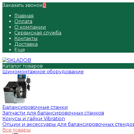
Заказать звонок
0
Главная
Оплата
О компании
Сервисная служба
Контакты
Доставка
Еще
Каталог товаров
Шиномонтажное оборудование
Балансировочные станки
Запчасти для балансировочных станков
Конусы и гайки Vibration
Опции и аксессуары для балансировочных стендо
Все товары