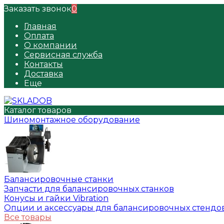
Заказать звонок
0
Главная
Оплата
О компании
Сервисная служба
Контакты
Доставка
Еще
Каталог товаров
Шиномонтажное оборудование
Балансировочные станки
Запчасти для балансировочных станков
Конусы и гайки Vibration
Опции и аксессуары для балансировочных стендо
Все товары