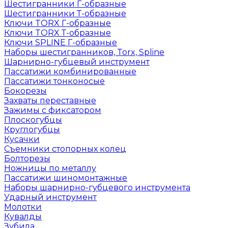
Шестигранники Г-образные
Шестигранники Т-образные
Ключи TORX Г-образные
Ключи TORX Т-образные
Ключи SPLINE Г-образные
Наборы шестигранников, Torx, Spline
Шарнирно-губцевый инструмент
Пассатижи комбинированные
Пассатижи тонконосые
Бокорезы
Захваты переставные
Зажимы с фиксатором
Плоскогубцы
Круглогубцы
Кусачки
Съемники стопорных колец
Болторезы
Ножницы по металлу
Пассатижи шиномонтажные
Наборы шарнирно-губцевого инструмента
Ударный инструмент
Молотки
Кувалды
Зубила