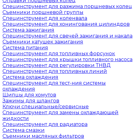
Оправки поршневых колец
Специнструмент для разжима поршневых колец
Съемники поршневой группы
Специнструмент для коленвала
Специнструмент для хонингования цилиндров
Система зажигания
Специнструмент для свечей зажигания и накала
Съемники катушек зажигания
Система питания
Специнструмент для топливных форсунок
Специнструмент для крышки топливного насоса
Специнструмент для регулировки ТНВД
Специнструмент для топливных линий
Система охлаждения
Специнструмент для тест-ния системы
охлаждения
Щипцы для хомутов
Зажимы для шлангов
Ключи специальные/сервисные
Специнструмент для замены охлаждающей
жидкости
Специнструмент для радиатора
Система смазки
Съемники масляных фильтров