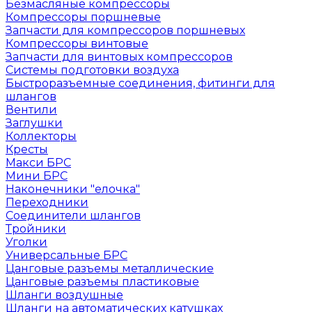
Безмасляные компрессоры
Компрессоры поршневые
Запчасти для компрессоров поршневых
Компрессоры винтовые
Запчасти для винтовых компрессоров
Системы подготовки воздуха
Быстроразъемные соединения, фитинги для
шлангов
Вентили
Заглушки
Коллекторы
Кресты
Макси БРС
Мини БРС
Наконечники "елочка"
Переходники
Соединители шлангов
Тройники
Уголки
Универсальные БРС
Цанговые разъемы металлические
Цанговые разъемы пластиковые
Шланги воздушные
Шланги на автоматических катушках