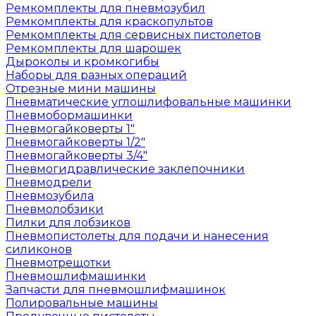
Ремкомплекты для пневмозубил
Ремкомплекты для краскопультов
Ремкомплекты для сервисных пистолетов
Ремкомплекты для шарошек
Дыроколы и кромкогибы
Наборы для разных операций
Отрезные мини машины
Пневматические углошлифовальные машинки
Пневмобормашинки
Пневмогайковерты 1"
Пневмогайковерты 1/2"
Пневмогайковерты 3/4"
Пневмогидравлические заклепочники
Пневмодрели
Пневмозубила
Пневмолобзики
Пилки для лобзиков
Пневмопистолеты для подачи и нанесения
силиконов
Пневмотрещотки
Пневмошлифмашинки
Запчасти для пневмошлифмашинок
Полировальные машины