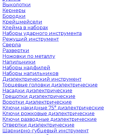
Выколотки
Кернеры
Бородки
Крейцмейсели
Клейма в наборах
Наборы ударного инструмента
Режущий инструмент
Сверла
Развертки
Ножовки по металлу
Напильники
Наборы надфилей
Наборы напильников
Диэлектрический инструмент
Торцевые головки диэлектрические
Насадки диэлектрические
Трещотки диэлектрические
Воротки диэлектрические
Ключи накидные 75° диэлектрические
Ключи рожковые диэлектрические
Ключи разводные диэлектрические
Отвертки диэлектрические
Шарнирно-губцевый инструмент