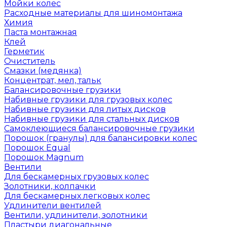
Мойки колес
Расходные материалы для шиномонтажа
Химия
Паста монтажная
Клей
Герметик
Очиститель
Смазки (медянка)
Концентрат, мел, тальк
Балансировочные грузики
Набивные грузики для грузовых колес
Набивные грузики для литых дисков
Набивные грузики для стальных дисков
Самоклеющиеся балансировочные грузики
Порошок (гранулы) для балансировки колес
Порошок Equal
Порошок Magnum
Вентили
Для бескамерных грузовых колес
Золотники, колпачки
Для бескамерных легковых колес
Удлинители вентилей
Вентили, удлинители, золотники
Пластыри диагональные