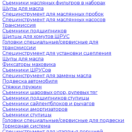
Съемники масляных фильтров в наборах
Щупы для масла
Специнструмент для маслянных пробок
Специнструмент для маслянных насосов
Трансмиссия
Съемники подшипников
Щипцы для хомутов ШРУС
Головки специальные/сервисные для
трансмиссии
Специнструмент для установки сцепления
Щупы для масла
Фиксаторы маховика
Съемники ШРУСов
Специнструмент для замены масла
Подвеска автомобиля
Стяжки пружин
Съемники шаровых опор, рулевых тяг
Съемники подшипников ступицы
Съемники сайлентблоков и рычагов
Съемники амортизаторов
Съемники ступицы
Головки специальные/сервисные для подвески
Тормозная система
Специнструмент для утапли-я поршней