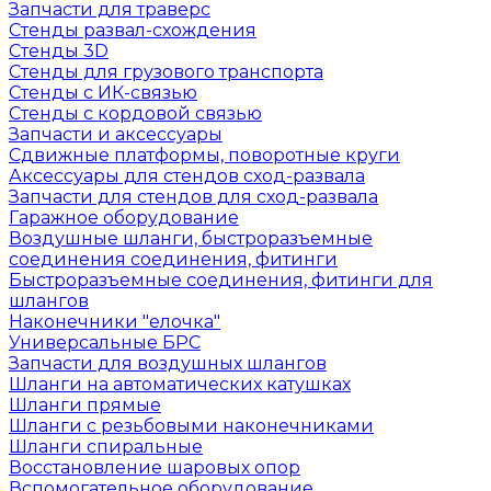
Запчасти для траверс
Стенды развал-схождения
Стенды 3D
Стенды для грузового транспорта
Стенды с ИК-связью
Стенды с кордовой связью
Запчасти и аксессуары
Сдвижные платформы, поворотные круги
Аксессуары для стендов сход-развала
Запчасти для стендов для сход-развала
Гаражное оборудование
Воздушные шланги, быстроразъемные
соединения соединения, фитинги
Быстроразъемные соединения, фитинги для
шлангов
Наконечники "елочка"
Универсальные БРС
Запчасти для воздушных шлангов
Шланги на автоматических катушках
Шланги прямые
Шланги с резьбовыми наконечниками
Шланги спиральные
Восстановление шаровых опор
Вспомогательное оборудование