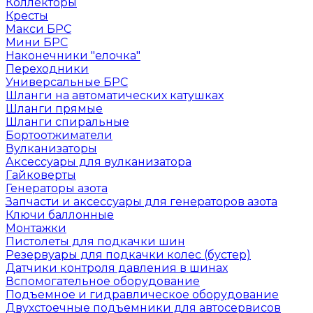
Коллекторы
Кресты
Макси БРС
Мини БРС
Наконечники "елочка"
Переходники
Универсальные БРС
Шланги на автоматических катушках
Шланги прямые
Шланги спиральные
Бортоотжиматели
Вулканизаторы
Аксессуары для вулканизатора
Гайковерты
Генераторы азота
Запчасти и аксессуары для генераторов азота
Ключи баллонные
Монтажки
Пистолеты для подкачки шин
Резервуары для подкачки колес (бустер)
Датчики контроля давления в шинах
Вспомогательное оборудование
Подъемное и гидравлическое оборудование
Двухстоечные подъемники для автосервисов