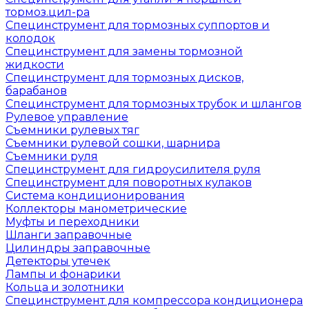
тормоз.цил-ра
Специнструмент для тормозных суппортов и
колодок
Специнструмент для замены тормозной
жидкости
Специнструмент для тормозных дисков,
барабанов
Специнструмент для тормозных трубок и шлангов
Рулевое управление
Съемники рулевых тяг
Съемники рулевой сошки, шарнира
Съемники руля
Специнструмент для гидроусилителя руля
Специнструмент для поворотных кулаков
Система кондиционирования
Коллекторы манометрические
Муфты и переходники
Шланги заправочные
Цилиндры заправочные
Детекторы утечек
Лампы и фонарики
Кольца и золотники
Специнструмент для компрессора кондиционера