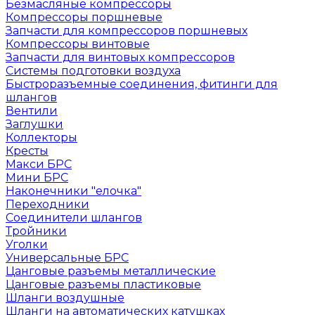
Безмасляные компрессоры
Компрессоры поршневые
Запчасти для компрессоров поршневых
Компрессоры винтовые
Запчасти для винтовых компрессоров
Системы подготовки воздуха
Быстроразъемные соединения, фитинги для
шлангов
Вентили
Заглушки
Коллекторы
Кресты
Макси БРС
Мини БРС
Наконечники "елочка"
Переходники
Соединители шлангов
Тройники
Уголки
Универсальные БРС
Цанговые разъемы металлические
Цанговые разъемы пластиковые
Шланги воздушные
Шланги на автоматических катушках