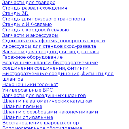
Запчасти для траверс
Стенды развал-схождения
Стенды 3D
Стенды для грузового транспорта
Стенды с ИК-связью
Стенды с кордовой связью
Запчасти и аксессуары
Сдвижные платформы, поворотные круги
Аксессуары для стендов сход-развала
Запчасти для стендов для сход-развала
Гаражное оборудование
Воздушные шланги, быстроразъемные
соединения соединения, фитинги
Быстроразъемные соединения, фитинги для
шлангов
Наконечники "елочка"
Универсальные БРС
Запчасти для воздушных шлангов
Шланги на автоматических катушках
Шланги прямые
Шланги с резьбовыми наконечниками
Шланги спиральные
Восстановление шаровых опор
Вспомогательное оборудование