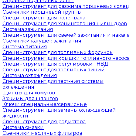
Оправки поршневых колец
Специнструмент для разжима поршневых колец
Съемники поршневой группы
Специнструмент для коленвала
Специнструмент для хонингования цилиндров
Система зажигания
Специнструмент для свечей зажигания и накала
Съемники катушек зажигания
Система питания
Специнструмент для топливных форсунок
Специнструмент для крышки топливного насоса
Специнструмент для регулировки ТНВД
Специнструмент для топливных линий
Система охлаждения
Специнструмент для тест-ния системы
охлаждения
Щипцы для хомутов
Зажимы для шлангов
Ключи специальные/сервисные
Специнструмент для замены охлаждающей
жидкости
Специнструмент для радиатора
Система смазки
Съемники масляных фильтров