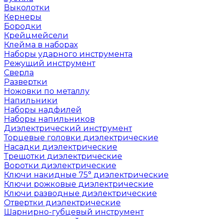
Выколотки
Кернеры
Бородки
Крейцмейсели
Клейма в наборах
Наборы ударного инструмента
Режущий инструмент
Сверла
Развертки
Ножовки по металлу
Напильники
Наборы надфилей
Наборы напильников
Диэлектрический инструмент
Торцевые головки диэлектрические
Насадки диэлектрические
Трещотки диэлектрические
Воротки диэлектрические
Ключи накидные 75° диэлектрические
Ключи рожковые диэлектрические
Ключи разводные диэлектрические
Отвертки диэлектрические
Шарнирно-губцевый инструмент