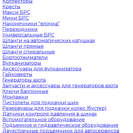
Коллекторы
Кресты
Макси БРС
Мини БРС
Наконечники "елочка"
Переходники
Универсальные БРС
Шланги на автоматических катушках
Шланги прямые
Шланги спиральные
Бортоотжиматели
Вулканизаторы
Аксессуары для вулканизатора
Гайковерты
Генераторы азота
Запчасти и аксессуары для генераторов азота
Ключи баллонные
Монтажки
Пистолеты для подкачки шин
Резервуары для подкачки колес (бустер)
Датчики контроля давления в шинах
Вспомогательное оборудование
Подъемное и гидравлическое оборудование
Двухстоечные подъемники для автосервисов