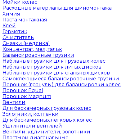
Мойки колес
Расходные материалы для шиномонтажа
Химия
Паста монтажная
Клей
Герметик
Очиститель
Смазки (медянка)
Концентрат, мел, тальк
Балансировочные грузики
Набивные грузики для грузовых колес
Набивные грузики для литых дисков
Набивные грузики для стальных дисков
Самоклеющиеся балансировочные грузики
Порошок (гранулы) для балансировки колес
Порошок Equal
Порошок Magnum
Вентили
Для бескамерных грузовых колес
Золотники, колпачки
Для бескамерных легковых колес
Удлинители вентилей
Вентили, удлинители, золотники
Пластыри диагональные