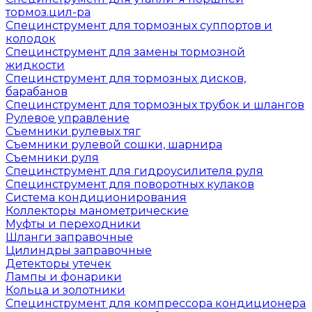
тормоз.цил-ра
Специнструмент для тормозных суппортов и
колодок
Специнструмент для замены тормозной
жидкости
Специнструмент для тормозных дисков,
барабанов
Специнструмент для тормозных трубок и шлангов
Рулевое управление
Съемники рулевых тяг
Съемники рулевой сошки, шарнира
Съемники руля
Специнструмент для гидроусилителя руля
Специнструмент для поворотных кулаков
Система кондиционирования
Коллекторы манометрические
Муфты и переходники
Шланги заправочные
Цилиндры заправочные
Детекторы утечек
Лампы и фонарики
Кольца и золотники
Специнструмент для компрессора кондиционера