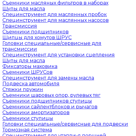
Съемники масляных фильтров в наборах
Щупы для масла
Специнструмент для маслянных пробок
Специнструмент для маслянных насосов
Трансмиссия
Съемники подшипников
Щипцы для хомутов ШРУС
Головки специальные/сервисные для
трансмиссии
Специнструмент для установки сцепления
Щупы для масла
Фиксаторы маховика
Съемники ШРУСов
Специнструмент для замены масла
Подвеска автомобиля
Стяжки пружин
Съемники шаровых опор, рулевых тяг
Съемники подшипников ступицы
Съемники сайлентблоков и рычагов
Съемники амортизаторов
Съемники ступицы
Головки специальные/сервисные для подвески
Тормозная система
Специнструмент для утапли-я поршней