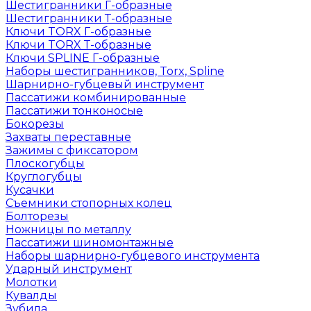
Шестигранники Г-образные
Шестигранники Т-образные
Ключи TORX Г-образные
Ключи TORX Т-образные
Ключи SPLINE Г-образные
Наборы шестигранников, Torx, Spline
Шарнирно-губцевый инструмент
Пассатижи комбинированные
Пассатижи тонконосые
Бокорезы
Захваты переставные
Зажимы с фиксатором
Плоскогубцы
Круглогубцы
Кусачки
Съемники стопорных колец
Болторезы
Ножницы по металлу
Пассатижи шиномонтажные
Наборы шарнирно-губцевого инструмента
Ударный инструмент
Молотки
Кувалды
Зубила