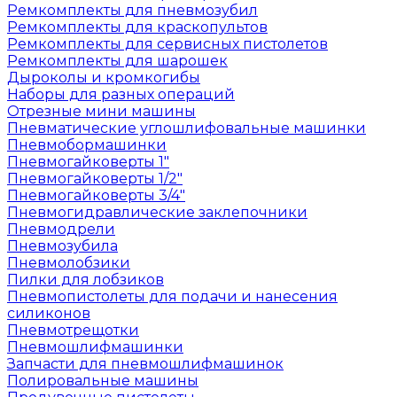
Ремкомплекты для пневмозубил
Ремкомплекты для краскопультов
Ремкомплекты для сервисных пистолетов
Ремкомплекты для шарошек
Дыроколы и кромкогибы
Наборы для разных операций
Отрезные мини машины
Пневматические углошлифовальные машинки
Пневмобормашинки
Пневмогайковерты 1"
Пневмогайковерты 1/2"
Пневмогайковерты 3/4"
Пневмогидравлические заклепочники
Пневмодрели
Пневмозубила
Пневмолобзики
Пилки для лобзиков
Пневмопистолеты для подачи и нанесения
силиконов
Пневмотрещотки
Пневмошлифмашинки
Запчасти для пневмошлифмашинок
Полировальные машины