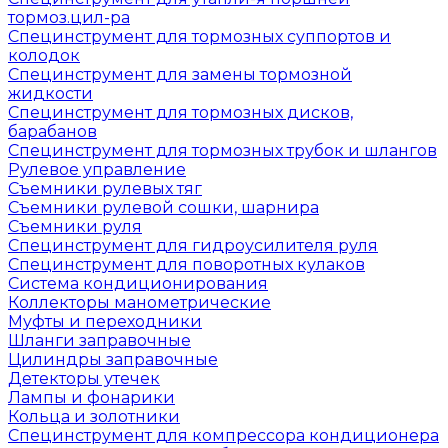
тормоз.цил-ра
Специнструмент для тормозных суппортов и
колодок
Специнструмент для замены тормозной
жидкости
Специнструмент для тормозных дисков,
барабанов
Специнструмент для тормозных трубок и шлангов
Рулевое управление
Съемники рулевых тяг
Съемники рулевой сошки, шарнира
Съемники руля
Специнструмент для гидроусилителя руля
Специнструмент для поворотных кулаков
Система кондиционирования
Коллекторы манометрические
Муфты и переходники
Шланги заправочные
Цилиндры заправочные
Детекторы утечек
Лампы и фонарики
Кольца и золотники
Специнструмент для компрессора кондиционера