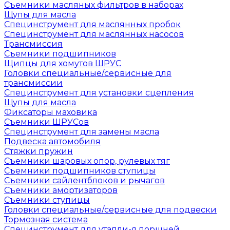
Съемники масляных фильтров в наборах
Щупы для масла
Специнструмент для маслянных пробок
Специнструмент для маслянных насосов
Трансмиссия
Съемники подшипников
Щипцы для хомутов ШРУС
Головки специальные/сервисные для
трансмиссии
Специнструмент для установки сцепления
Щупы для масла
Фиксаторы маховика
Съемники ШРУСов
Специнструмент для замены масла
Подвеска автомобиля
Стяжки пружин
Съемники шаровых опор, рулевых тяг
Съемники подшипников ступицы
Съемники сайлентблоков и рычагов
Съемники амортизаторов
Съемники ступицы
Головки специальные/сервисные для подвески
Тормозная система
Специнструмент для утапли-я поршней