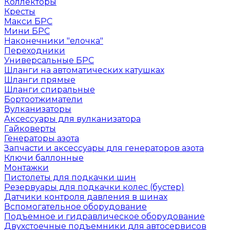
Коллекторы
Кресты
Макси БРС
Мини БРС
Наконечники "елочка"
Переходники
Универсальные БРС
Шланги на автоматических катушках
Шланги прямые
Шланги спиральные
Бортоотжиматели
Вулканизаторы
Аксессуары для вулканизатора
Гайковерты
Генераторы азота
Запчасти и аксессуары для генераторов азота
Ключи баллонные
Монтажки
Пистолеты для подкачки шин
Резервуары для подкачки колес (бустер)
Датчики контроля давления в шинах
Вспомогательное оборудование
Подъемное и гидравлическое оборудование
Двухстоечные подъемники для автосервисов