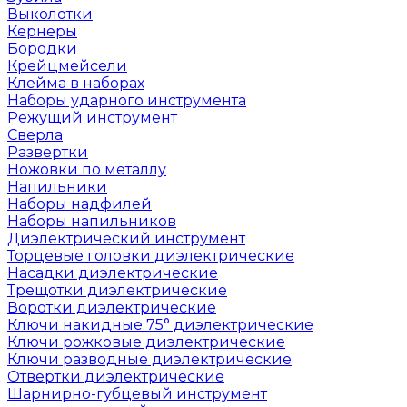
Выколотки
Кернеры
Бородки
Крейцмейсели
Клейма в наборах
Наборы ударного инструмента
Режущий инструмент
Сверла
Развертки
Ножовки по металлу
Напильники
Наборы надфилей
Наборы напильников
Диэлектрический инструмент
Торцевые головки диэлектрические
Насадки диэлектрические
Трещотки диэлектрические
Воротки диэлектрические
Ключи накидные 75° диэлектрические
Ключи рожковые диэлектрические
Ключи разводные диэлектрические
Отвертки диэлектрические
Шарнирно-губцевый инструмент