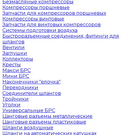
Безмасляные компрессоры
Компрессоры поршневые
Запчасти для компрессоров поршневых
Компрессоры винтовые
Запчасти для винтовых компрессоров
Системы подготовки воздуха
Быстроразъемные соединения, фитинги для
шлангов
Вентили
Заглушки
Коллекторы
Кресты
Макси БРС
Мини БРС
Наконечники "елочка"
Переходники
Соединители шлангов
Тройники
Уголки
Универсальные БРС
Цанговые разъемы металлические
Цанговые разъемы пластиковые
Шланги воздушные
Шланги на автоматических катушках