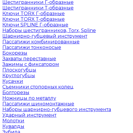
Шестигранники Г-образные
Шестигранники Т-образные
Ключи TORX Г-образные
Ключи TORX Т-образные
Ключи SPLINE Г-образные
Наборы шестигранников, Torx, Spline
Шарнирно-губцевый инструмент
Пассатижи комбинированные
Пассатижи тонконосые
Бокорезы
Захваты переставные
Зажимы с фиксатором
Плоскогубцы
Круглогубцы
Кусачки
Съемники стопорных колец
Болторезы
Ножницы по металлу
Пассатижи шиномонтажные
Наборы шарнирно-губцевого инструмента
Ударный инструмент
Молотки
Кувалды
Зубила