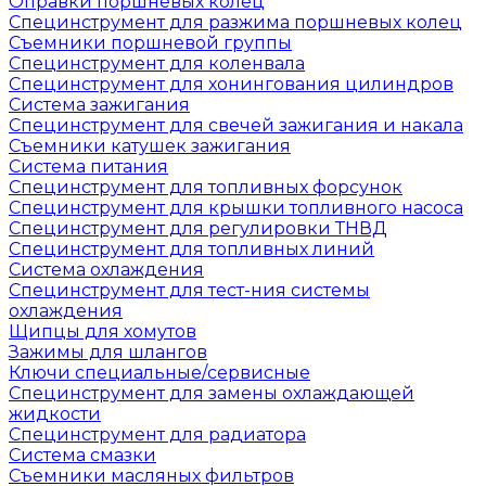
Оправки поршневых колец
Специнструмент для разжима поршневых колец
Съемники поршневой группы
Специнструмент для коленвала
Специнструмент для хонингования цилиндров
Система зажигания
Специнструмент для свечей зажигания и накала
Съемники катушек зажигания
Система питания
Специнструмент для топливных форсунок
Специнструмент для крышки топливного насоса
Специнструмент для регулировки ТНВД
Специнструмент для топливных линий
Система охлаждения
Специнструмент для тест-ния системы
охлаждения
Щипцы для хомутов
Зажимы для шлангов
Ключи специальные/сервисные
Специнструмент для замены охлаждающей
жидкости
Специнструмент для радиатора
Система смазки
Съемники масляных фильтров