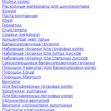
Мойки колес
Расходные материалы для шиномонтажа
Химия
Паста монтажная
Клей
Герметик
Очиститель
Смазки (медянка)
Концентрат, мел, тальк
Балансировочные грузики
Набивные грузики для грузовых колес
Набивные грузики для литых дисков
Набивные грузики для стальных дисков
Самоклеющиеся балансировочные грузики
Порошок (гранулы) для балансировки колес
Порошок Equal
Порошок Magnum
Вентили
Для бескамерных грузовых колес
Золотники, колпачки
Для бескамерных легковых колес
Удлинители вентилей
Вентили, удлинители, золотники
Пластыри диагональные