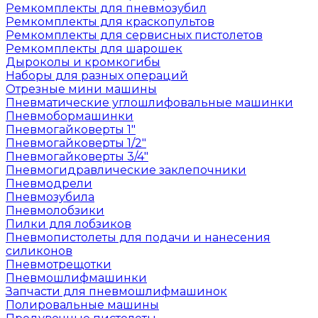
Ремкомплекты для пневмозубил
Ремкомплекты для краскопультов
Ремкомплекты для сервисных пистолетов
Ремкомплекты для шарошек
Дыроколы и кромкогибы
Наборы для разных операций
Отрезные мини машины
Пневматические углошлифовальные машинки
Пневмобормашинки
Пневмогайковерты 1"
Пневмогайковерты 1/2"
Пневмогайковерты 3/4"
Пневмогидравлические заклепочники
Пневмодрели
Пневмозубила
Пневмолобзики
Пилки для лобзиков
Пневмопистолеты для подачи и нанесения
силиконов
Пневмотрещотки
Пневмошлифмашинки
Запчасти для пневмошлифмашинок
Полировальные машины