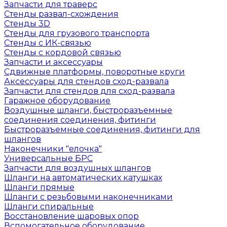
Запчасти для траверс
Стенды развал-схождения
Стенды 3D
Стенды для грузового транспорта
Стенды с ИК-связью
Стенды с кордовой связью
Запчасти и аксессуары
Сдвижные платформы, поворотные круги
Аксессуары для стендов сход-развала
Запчасти для стендов для сход-развала
Гаражное оборудование
Воздушные шланги, быстроразъемные
соединения соединения, фитинги
Быстроразъемные соединения, фитинги для
шлангов
Наконечники "елочка"
Универсальные БРС
Запчасти для воздушных шлангов
Шланги на автоматических катушках
Шланги прямые
Шланги с резьбовыми наконечниками
Шланги спиральные
Восстановление шаровых опор
Вспомогательное оборудование