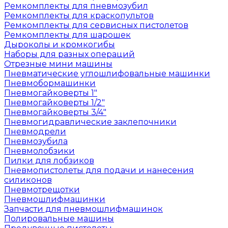
Ремкомплекты для пневмозубил
Ремкомплекты для краскопультов
Ремкомплекты для сервисных пистолетов
Ремкомплекты для шарошек
Дыроколы и кромкогибы
Наборы для разных операций
Отрезные мини машины
Пневматические углошлифовальные машинки
Пневмобормашинки
Пневмогайковерты 1"
Пневмогайковерты 1/2"
Пневмогайковерты 3/4"
Пневмогидравлические заклепочники
Пневмодрели
Пневмозубила
Пневмолобзики
Пилки для лобзиков
Пневмопистолеты для подачи и нанесения
силиконов
Пневмотрещотки
Пневмошлифмашинки
Запчасти для пневмошлифмашинок
Полировальные машины