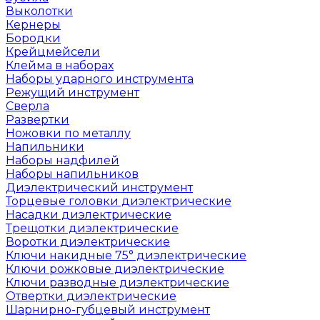
Выколотки
Кернеры
Бородки
Крейцмейсели
Клейма в наборах
Наборы ударного инструмента
Режущий инструмент
Сверла
Развертки
Ножовки по металлу
Напильники
Наборы надфилей
Наборы напильников
Диэлектрический инструмент
Торцевые головки диэлектрические
Насадки диэлектрические
Трещотки диэлектрические
Воротки диэлектрические
Ключи накидные 75° диэлектрические
Ключи рожковые диэлектрические
Ключи разводные диэлектрические
Отвертки диэлектрические
Шарнирно-губцевый инструмент