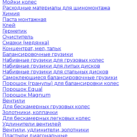
Мойки колес
Расходные материалы для шиномонтажа
Химия
Паста монтажная
Клей
Герметик
Очиститель
Смазки (медянка)
Концентрат, мел, тальк
Балансировочные грузики
Набивные грузики для грузовых колес
Набивные грузики для литых дисков
Набивные грузики для стальных дисков
Самоклеющиеся балансировочные грузики
Порошок (гранулы) для балансировки колес
Порошок Equal
Порошок Magnum
Вентили
Для бескамерных грузовых колес
Золотники, колпачки
Для бескамерных легковых колес
Удлинители вентилей
Вентили, удлинители, золотники
Пластыри диагональные