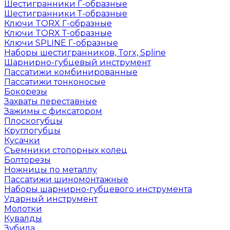
Шестигранники Г-образные
Шестигранники Т-образные
Ключи TORX Г-образные
Ключи TORX Т-образные
Ключи SPLINE Г-образные
Наборы шестигранников, Torx, Spline
Шарнирно-губцевый инструмент
Пассатижи комбинированные
Пассатижи тонконосые
Бокорезы
Захваты переставные
Зажимы с фиксатором
Плоскогубцы
Круглогубцы
Кусачки
Съемники стопорных колец
Болторезы
Ножницы по металлу
Пассатижи шиномонтажные
Наборы шарнирно-губцевого инструмента
Ударный инструмент
Молотки
Кувалды
Зубила