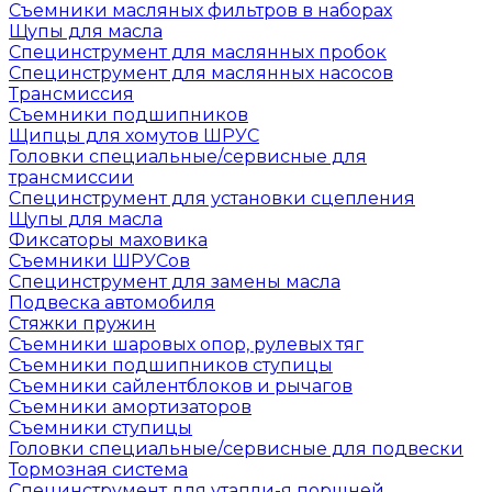
Съемники масляных фильтров в наборах
Щупы для масла
Специнструмент для маслянных пробок
Специнструмент для маслянных насосов
Трансмиссия
Съемники подшипников
Щипцы для хомутов ШРУС
Головки специальные/сервисные для
трансмиссии
Специнструмент для установки сцепления
Щупы для масла
Фиксаторы маховика
Съемники ШРУСов
Специнструмент для замены масла
Подвеска автомобиля
Стяжки пружин
Съемники шаровых опор, рулевых тяг
Съемники подшипников ступицы
Съемники сайлентблоков и рычагов
Съемники амортизаторов
Съемники ступицы
Головки специальные/сервисные для подвески
Тормозная система
Специнструмент для утапли-я поршней