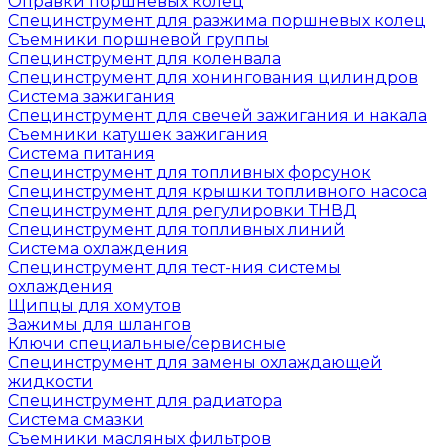
Оправки поршневых колец
Специнструмент для разжима поршневых колец
Съемники поршневой группы
Специнструмент для коленвала
Специнструмент для хонингования цилиндров
Система зажигания
Специнструмент для свечей зажигания и накала
Съемники катушек зажигания
Система питания
Специнструмент для топливных форсунок
Специнструмент для крышки топливного насоса
Специнструмент для регулировки ТНВД
Специнструмент для топливных линий
Система охлаждения
Специнструмент для тест-ния системы
охлаждения
Щипцы для хомутов
Зажимы для шлангов
Ключи специальные/сервисные
Специнструмент для замены охлаждающей
жидкости
Специнструмент для радиатора
Система смазки
Съемники масляных фильтров