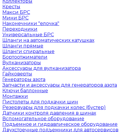
Коллекторы
Кресты
Макси БРС
Мини БРС
Наконечники "елочка"
Переходники
Универсальные БРС
Шланги на автоматических катушках
Шланги прямые
Шланги спиральные
Бортоотжиматели
Вулканизаторы
Аксессуары для вулканизатора
Гайковерты
Генераторы азота
Запчасти и аксессуары для генераторов азота
Ключи баллонные
Монтажки
Пистолеты для подкачки шин
Резервуары для подкачки колес (бустер)
Датчики контроля давления в шинах
Вспомогательное оборудование
Подъемное и гидравлическое оборудование
Двухстоечные подъемники для автосервисов