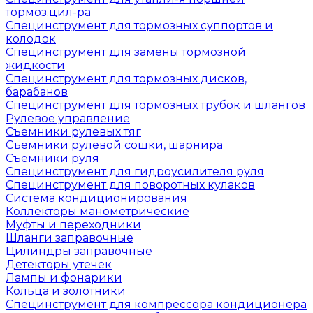
тормоз.цил-ра
Специнструмент для тормозных суппортов и
колодок
Специнструмент для замены тормозной
жидкости
Специнструмент для тормозных дисков,
барабанов
Специнструмент для тормозных трубок и шлангов
Рулевое управление
Съемники рулевых тяг
Съемники рулевой сошки, шарнира
Съемники руля
Специнструмент для гидроусилителя руля
Специнструмент для поворотных кулаков
Система кондиционирования
Коллекторы манометрические
Муфты и переходники
Шланги заправочные
Цилиндры заправочные
Детекторы утечек
Лампы и фонарики
Кольца и золотники
Специнструмент для компрессора кондиционера