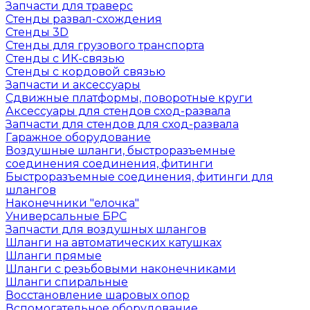
Запчасти для траверс
Стенды развал-схождения
Стенды 3D
Стенды для грузового транспорта
Стенды с ИК-связью
Стенды с кордовой связью
Запчасти и аксессуары
Сдвижные платформы, поворотные круги
Аксессуары для стендов сход-развала
Запчасти для стендов для сход-развала
Гаражное оборудование
Воздушные шланги, быстроразъемные
соединения соединения, фитинги
Быстроразъемные соединения, фитинги для
шлангов
Наконечники "елочка"
Универсальные БРС
Запчасти для воздушных шлангов
Шланги на автоматических катушках
Шланги прямые
Шланги с резьбовыми наконечниками
Шланги спиральные
Восстановление шаровых опор
Вспомогательное оборудование