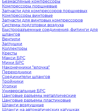
Безмасляные компрессоры
Компрессоры поршневые
Запчасти для компрессоров поршневых
Компрессоры винтовые
Запчасти для винтовых компрессоров
Системы подготовки воздуха
Быстроразъемные соединения, фитинги для
шлангов
Вентили
Заглушки
Коллекторы
Кресты
Макси БРС
Мини БРС
Наконечники "елочка"
Переходники
Соединители шлангов
Тройники
Уголки
Универсальные БРС
Цанговые разъемы металлические
Цанговые разъемы пластиковые
Шланги воздушные
Шланги на автоматических катушках