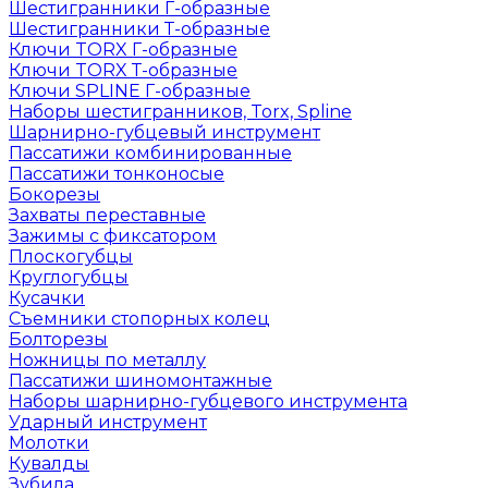
Шестигранники Г-образные
Шестигранники Т-образные
Ключи TORX Г-образные
Ключи TORX Т-образные
Ключи SPLINE Г-образные
Наборы шестигранников, Torx, Spline
Шарнирно-губцевый инструмент
Пассатижи комбинированные
Пассатижи тонконосые
Бокорезы
Захваты переставные
Зажимы с фиксатором
Плоскогубцы
Круглогубцы
Кусачки
Съемники стопорных колец
Болторезы
Ножницы по металлу
Пассатижи шиномонтажные
Наборы шарнирно-губцевого инструмента
Ударный инструмент
Молотки
Кувалды
Зубила