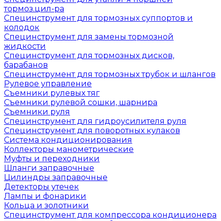
тормоз.цил-ра
Специнструмент для тормозных суппортов и
колодок
Специнструмент для замены тормозной
жидкости
Специнструмент для тормозных дисков,
барабанов
Специнструмент для тормозных трубок и шлангов
Рулевое управление
Съемники рулевых тяг
Съемники рулевой сошки, шарнира
Съемники руля
Специнструмент для гидроусилителя руля
Специнструмент для поворотных кулаков
Система кондиционирования
Коллекторы манометрические
Муфты и переходники
Шланги заправочные
Цилиндры заправочные
Детекторы утечек
Лампы и фонарики
Кольца и золотники
Специнструмент для компрессора кондиционера