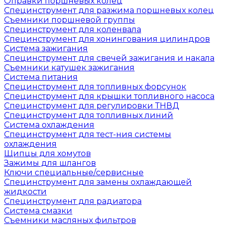
Оправки поршневых колец
Специнструмент для разжима поршневых колец
Съемники поршневой группы
Специнструмент для коленвала
Специнструмент для хонингования цилиндров
Система зажигания
Специнструмент для свечей зажигания и накала
Съемники катушек зажигания
Система питания
Специнструмент для топливных форсунок
Специнструмент для крышки топливного насоса
Специнструмент для регулировки ТНВД
Специнструмент для топливных линий
Система охлаждения
Специнструмент для тест-ния системы
охлаждения
Щипцы для хомутов
Зажимы для шлангов
Ключи специальные/сервисные
Специнструмент для замены охлаждающей
жидкости
Специнструмент для радиатора
Система смазки
Съемники масляных фильтров