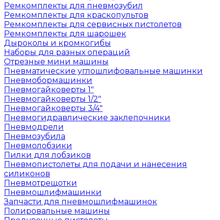
Ремкомплекты для пневмозубил
Ремкомплекты для краскопультов
Ремкомплекты для сервисных пистолетов
Ремкомплекты для шарошек
Дыроколы и кромкогибы
Наборы для разных операций
Отрезные мини машины
Пневматические углошлифовальные машинки
Пневмобормашинки
Пневмогайковерты 1"
Пневмогайковерты 1/2"
Пневмогайковерты 3/4"
Пневмогидравлические заклепочники
Пневмодрели
Пневмозубила
Пневмолобзики
Пилки для лобзиков
Пневмопистолеты для подачи и нанесения
силиконов
Пневмотрещотки
Пневмошлифмашинки
Запчасти для пневмошлифмашинок
Полировальные машины