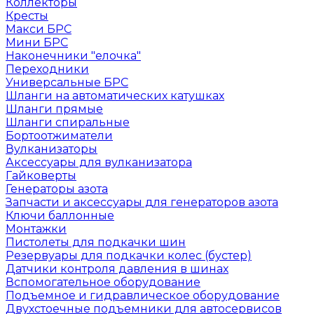
Коллекторы
Кресты
Макси БРС
Мини БРС
Наконечники "елочка"
Переходники
Универсальные БРС
Шланги на автоматических катушках
Шланги прямые
Шланги спиральные
Бортоотжиматели
Вулканизаторы
Аксессуары для вулканизатора
Гайковерты
Генераторы азота
Запчасти и аксессуары для генераторов азота
Ключи баллонные
Монтажки
Пистолеты для подкачки шин
Резервуары для подкачки колес (бустер)
Датчики контроля давления в шинах
Вспомогательное оборудование
Подъемное и гидравлическое оборудование
Двухстоечные подъемники для автосервисов