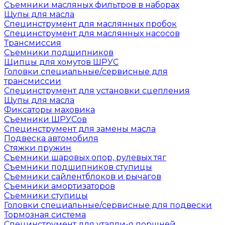
Съемники масляных фильтров в наборах
Щупы для масла
Специнструмент для маслянных пробок
Специнструмент для маслянных насосов
Трансмиссия
Съемники подшипников
Щипцы для хомутов ШРУС
Головки специальные/сервисные для
трансмиссии
Специнструмент для установки сцепления
Щупы для масла
Фиксаторы маховика
Съемники ШРУСов
Специнструмент для замены масла
Подвеска автомобиля
Стяжки пружин
Съемники шаровых опор, рулевых тяг
Съемники подшипников ступицы
Съемники сайлентблоков и рычагов
Съемники амортизаторов
Съемники ступицы
Головки специальные/сервисные для подвески
Тормозная система
Специнструмент для утапли-я поршней