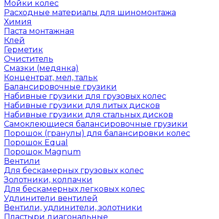
Мойки колес
Расходные материалы для шиномонтажа
Химия
Паста монтажная
Клей
Герметик
Очиститель
Смазки (медянка)
Концентрат, мел, тальк
Балансировочные грузики
Набивные грузики для грузовых колес
Набивные грузики для литых дисков
Набивные грузики для стальных дисков
Самоклеющиеся балансировочные грузики
Порошок (гранулы) для балансировки колес
Порошок Equal
Порошок Magnum
Вентили
Для бескамерных грузовых колес
Золотники, колпачки
Для бескамерных легковых колес
Удлинители вентилей
Вентили, удлинители, золотники
Пластыри диагональные