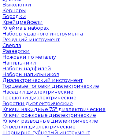
Выколотки
Кернеры
Бородки
Крейцмейсели
Клейма в наборах
Наборы ударного инструмента
Режущий инструмент
Сверла
Развертки
Ножовки по металлу
Напильники
Наборы надфилей
Наборы напильников
Диэлектрический инструмент
Торцевые головки диэлектрические
Насадки диэлектрические
Трещотки диэлектрические
Воротки диэлектрические
Ключи накидные 75° диэлектрические
Ключи рожковые диэлектрические
Ключи разводные диэлектрические
Отвертки диэлектрические
Шарнирно-губцевый инструмент