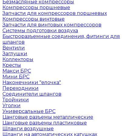
Безмасляные компрессоры
Компрессоры поршневые
Запчасти для компрессоров поршневых
Компрессоры винтовые
Запчасти для винтовых компрессоров
Системы подготовки воздуха
Быстроразъемные соединения, фитинги для
шлангов
Вентили
Заглушки
Коллекторы
Кресты
Макси БРС
Мини БРС
Наконечники "елочка"
Переходники
Соединители шлангов
Тройники
Уголки
Универсальные БРС
Цанговые разъемы металлические
Цанговые разъемы пластиковые
Шланги воздушные
Шланги на автоматических катушках