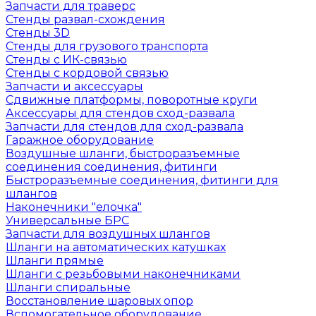
Запчасти для траверс
Стенды развал-схождения
Стенды 3D
Стенды для грузового транспорта
Стенды с ИК-связью
Стенды с кордовой связью
Запчасти и аксессуары
Сдвижные платформы, поворотные круги
Аксессуары для стендов сход-развала
Запчасти для стендов для сход-развала
Гаражное оборудование
Воздушные шланги, быстроразъемные
соединения соединения, фитинги
Быстроразъемные соединения, фитинги для
шлангов
Наконечники "елочка"
Универсальные БРС
Запчасти для воздушных шлангов
Шланги на автоматических катушках
Шланги прямые
Шланги с резьбовыми наконечниками
Шланги спиральные
Восстановление шаровых опор
Вспомогательное оборудование