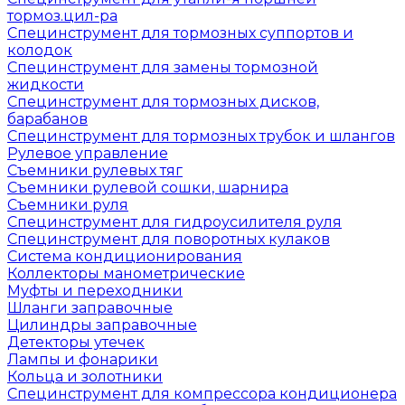
тормоз.цил-ра
Специнструмент для тормозных суппортов и
колодок
Специнструмент для замены тормозной
жидкости
Специнструмент для тормозных дисков,
барабанов
Специнструмент для тормозных трубок и шлангов
Рулевое управление
Съемники рулевых тяг
Съемники рулевой сошки, шарнира
Съемники руля
Специнструмент для гидроусилителя руля
Специнструмент для поворотных кулаков
Система кондиционирования
Коллекторы манометрические
Муфты и переходники
Шланги заправочные
Цилиндры заправочные
Детекторы утечек
Лампы и фонарики
Кольца и золотники
Специнструмент для компрессора кондиционера