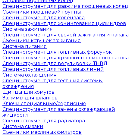
Оправки поршневых колец
Специнструмент для разжима поршневых колец
Съемники поршневой группы
Специнструмент для коленвала
Специнструмент для хонингования цилиндров
Система зажигания
Специнструмент для свечей зажигания и накала
Съемники катушек зажигания
Система питания
Специнструмент для топливных форсунок
Специнструмент для крышки топливного насоса
Специнструмент для регулировки ТНВД
Специнструмент для топливных линий
Система охлаждения
Специнструмент для тест-ния системы
охлаждения
Щипцы для хомутов
Зажимы для шлангов
Ключи специальные/сервисные
Специнструмент для замены охлаждающей
жидкости
Специнструмент для радиатора
Система смазки
Съемники масляных фильтров