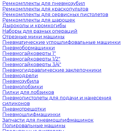
Ремкомплекты для пневмозубил
Ремкомплекты для краскопультов
Ремкомплекты для сервисных пистолетов
Ремкомплекты для шарошек
Дыроколы и кромкогибы
Наборы для разных операций
Отрезные мини машины
Пневматические углошлифовальные машинки
Пневмобормашинки
Пневмогайковерты 1"
Пневмогайковерты 1/2"
Пневмогайковерты 3/4"
Пневмогидравлические заклепочники
Пневмодрели
Пневмозубила
Пневмолобзики
Пилки для лобзиков
Пневмопистолеты для подачи и нанесения
силиконов
Пневмотрещотки
Пневмошлифмашинки
Запчасти для пневмошлифмашинок
Полировальные машины