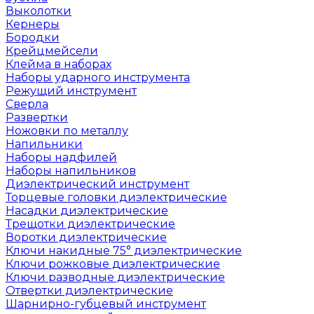
Выколотки
Кернеры
Бородки
Крейцмейсели
Клейма в наборах
Наборы ударного инструмента
Режущий инструмент
Сверла
Развертки
Ножовки по металлу
Напильники
Наборы надфилей
Наборы напильников
Диэлектрический инструмент
Торцевые головки диэлектрические
Насадки диэлектрические
Трещотки диэлектрические
Воротки диэлектрические
Ключи накидные 75° диэлектрические
Ключи рожковые диэлектрические
Ключи разводные диэлектрические
Отвертки диэлектрические
Шарнирно-губцевый инструмент