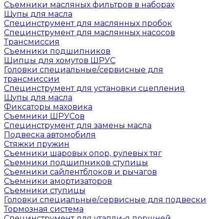
Съемники масляных фильтров в наборах
Щупы для масла
Специнструмент для маслянных пробок
Специнструмент для маслянных насосов
Трансмиссия
Съемники подшипников
Щипцы для хомутов ШРУС
Головки специальные/сервисные для
трансмиссии
Специнструмент для установки сцепления
Щупы для масла
Фиксаторы маховика
Съемники ШРУСов
Специнструмент для замены масла
Подвеска автомобиля
Стяжки пружин
Съемники шаровых опор, рулевых тяг
Съемники подшипников ступицы
Съемники сайлентблоков и рычагов
Съемники амортизаторов
Съемники ступицы
Головки специальные/сервисные для подвески
Тормозная система
Специнструмент для утапли-я поршней