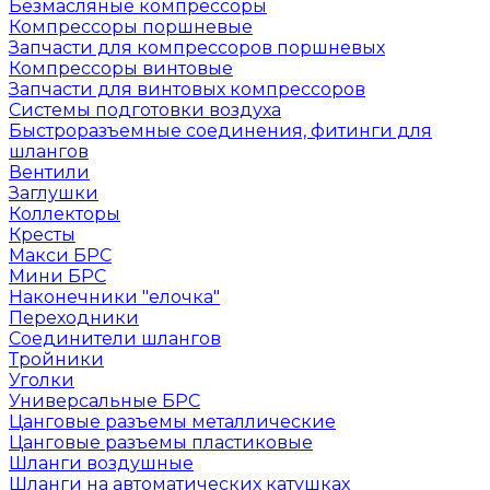
Безмасляные компрессоры
Компрессоры поршневые
Запчасти для компрессоров поршневых
Компрессоры винтовые
Запчасти для винтовых компрессоров
Системы подготовки воздуха
Быстроразъемные соединения, фитинги для
шлангов
Вентили
Заглушки
Коллекторы
Кресты
Макси БРС
Мини БРС
Наконечники "елочка"
Переходники
Соединители шлангов
Тройники
Уголки
Универсальные БРС
Цанговые разъемы металлические
Цанговые разъемы пластиковые
Шланги воздушные
Шланги на автоматических катушках