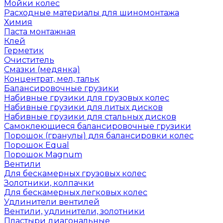
Мойки колес
Расходные материалы для шиномонтажа
Химия
Паста монтажная
Клей
Герметик
Очиститель
Смазки (медянка)
Концентрат, мел, тальк
Балансировочные грузики
Набивные грузики для грузовых колес
Набивные грузики для литых дисков
Набивные грузики для стальных дисков
Самоклеющиеся балансировочные грузики
Порошок (гранулы) для балансировки колес
Порошок Equal
Порошок Magnum
Вентили
Для бескамерных грузовых колес
Золотники, колпачки
Для бескамерных легковых колес
Удлинители вентилей
Вентили, удлинители, золотники
Пластыри диагональные