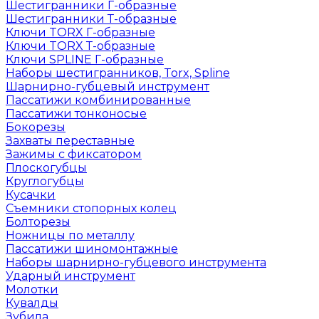
Шестигранники Г-образные
Шестигранники Т-образные
Ключи TORX Г-образные
Ключи TORX Т-образные
Ключи SPLINE Г-образные
Наборы шестигранников, Torx, Spline
Шарнирно-губцевый инструмент
Пассатижи комбинированные
Пассатижи тонконосые
Бокорезы
Захваты переставные
Зажимы с фиксатором
Плоскогубцы
Круглогубцы
Кусачки
Съемники стопорных колец
Болторезы
Ножницы по металлу
Пассатижи шиномонтажные
Наборы шарнирно-губцевого инструмента
Ударный инструмент
Молотки
Кувалды
Зубила