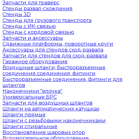
Запчасти для траверс
Стенды развал-схождения
Стенды 3D
Стенды для грузового транспорта
Стенды с ИК-связью
Стенды с кордовой связью
Запчасти и аксессуары
Сдвижные платформы, поворотные круги
Аксессуары для стендов сход-развала
Запчасти для стендов для сход-развала
Гаражное оборудование
Воздушные шланги, быстроразъемные
соединения соединения, фитинги
Быстроразъемные соединения, фитинги для
шлангов
Наконечники "елочка"
Универсальные БРС
Запчасти для воздушных шлангов
Шланги на автоматических катушках
Шланги прямые
Шланги с резьбовыми наконечниками
Шланги спиральные
Восстановление шаровых опор
Вспомогательное оборудование