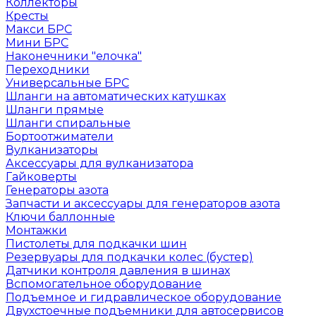
Коллекторы
Кресты
Макси БРС
Мини БРС
Наконечники "елочка"
Переходники
Универсальные БРС
Шланги на автоматических катушках
Шланги прямые
Шланги спиральные
Бортоотжиматели
Вулканизаторы
Аксессуары для вулканизатора
Гайковерты
Генераторы азота
Запчасти и аксессуары для генераторов азота
Ключи баллонные
Монтажки
Пистолеты для подкачки шин
Резервуары для подкачки колес (бустер)
Датчики контроля давления в шинах
Вспомогательное оборудование
Подъемное и гидравлическое оборудование
Двухстоечные подъемники для автосервисов