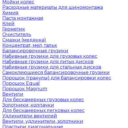
Мойки колес
Расходные материалы для шиномонтажа
Химия
Паста монтажная
Клей
Герметик
Очиститель
Смазки (медянка)
Концентрат, мел, тальк
Балансировочные грузики
Набивные грузики для грузовых колес
Набивные грузики для литых дисков
Набивные грузики для стальных дисков
Самоклеющиеся балансировочные грузики
Порошок (гранулы) для балансировки колес
Порошок Equal
Порошок Magnum
Вентили
Для бескамерных грузовых колес
Золотники, колпачки
Для бескамерных легковых колес
Удлинители вентилей
Вентили, удлинители, золотники
Пластыри диагональные