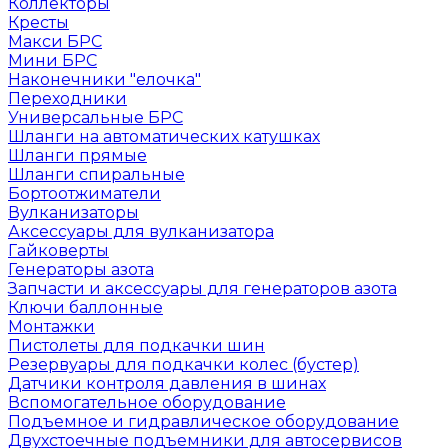
Коллекторы
Кресты
Макси БРС
Мини БРС
Наконечники "елочка"
Переходники
Универсальные БРС
Шланги на автоматических катушках
Шланги прямые
Шланги спиральные
Бортоотжиматели
Вулканизаторы
Аксессуары для вулканизатора
Гайковерты
Генераторы азота
Запчасти и аксессуары для генераторов азота
Ключи баллонные
Монтажки
Пистолеты для подкачки шин
Резервуары для подкачки колес (бустер)
Датчики контроля давления в шинах
Вспомогательное оборудование
Подъемное и гидравлическое оборудование
Двухстоечные подъемники для автосервисов