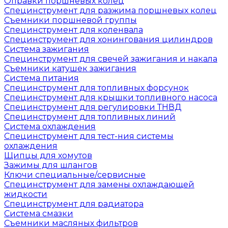
Оправки поршневых колец
Специнструмент для разжима поршневых колец
Съемники поршневой группы
Специнструмент для коленвала
Специнструмент для хонингования цилиндров
Система зажигания
Специнструмент для свечей зажигания и накала
Съемники катушек зажигания
Система питания
Специнструмент для топливных форсунок
Специнструмент для крышки топливного насоса
Специнструмент для регулировки ТНВД
Специнструмент для топливных линий
Система охлаждения
Специнструмент для тест-ния системы
охлаждения
Щипцы для хомутов
Зажимы для шлангов
Ключи специальные/сервисные
Специнструмент для замены охлаждающей
жидкости
Специнструмент для радиатора
Система смазки
Съемники масляных фильтров