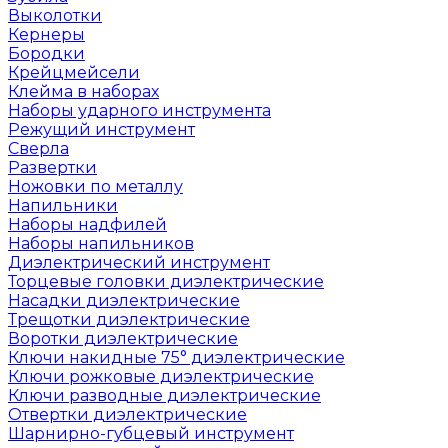
Выколотки
Кернеры
Бородки
Крейцмейсели
Клейма в наборах
Наборы ударного инструмента
Режущий инструмент
Сверла
Развертки
Ножовки по металлу
Напильники
Наборы надфилей
Наборы напильников
Диэлектрический инструмент
Торцевые головки диэлектрические
Насадки диэлектрические
Трещотки диэлектрические
Воротки диэлектрические
Ключи накидные 75° диэлектрические
Ключи рожковые диэлектрические
Ключи разводные диэлектрические
Отвертки диэлектрические
Шарнирно-губцевый инструмент