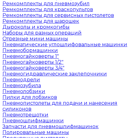
Ремкомплекты для пневмозубил
Ремкомплекты для краскопультов
Ремкомплекты для сервисных пистолетов
Ремкомплекты для шарошек
Дыроколы и кромкогибы
Наборы для разных операций
Отрезные мини машины
Пневматические углошлифовальные машинки
Пневмобормашинки
Пневмогайковерты 1"
Пневмогайковерты 1/2"
Пневмогайковерты 3/4"
Пневмогидравлические заклепочники
Пневмодрели
Пневмозубила
Пневмолобзики
Пилки для лобзиков
Пневмопистолеты для подачи и нанесения
силиконов
Пневмотрещотки
Пневмошлифмашинки
Запчасти для пневмошлифмашинок
Полировальные машины