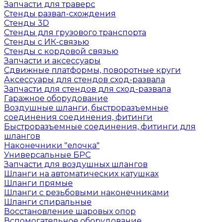
Запчасти для траверс
Стенды развал-схождения
Стенды 3D
Стенды для грузового транспорта
Стенды с ИК-связью
Стенды с кордовой связью
Запчасти и аксессуары
Сдвижные платформы, поворотные круги
Аксессуары для стендов сход-развала
Запчасти для стендов для сход-развала
Гаражное оборудование
Воздушные шланги, быстроразъемные
соединения соединения, фитинги
Быстроразъемные соединения, фитинги для
шлангов
Наконечники "елочка"
Универсальные БРС
Запчасти для воздушных шлангов
Шланги на автоматических катушках
Шланги прямые
Шланги с резьбовыми наконечниками
Шланги спиральные
Восстановление шаровых опор
Вспомогательное оборудование