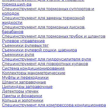
тормоз.цил-ра
Специнструмент для тормозных суппортов и
колодок
Специнструмент для замены тормозной
жидкости
Специнструмент для тормозных дисков,
барабанов
Специнструмент для тормозных трубок и шлангов
Рулевое управление
Съемники рулевых тяг
Съемники рулевой сошки, шарнира
Съемники руля
Специнструмент для гидроусилителя руля
Специнструмент для поворотных кулаков
Система кондиционирования
Коллекторы манометрические
Муфты и переходники
Шланги заправочные
Цилиндры заправочные
Детекторы утечек
Лампы и фонарики
Кольца и золотники
Специнструмент для компрессора кондиционера