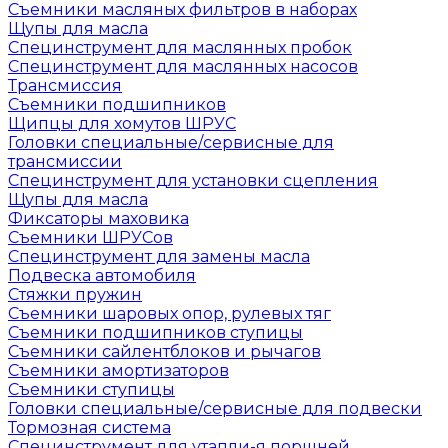
Съемники масляных фильтров в наборах
Щупы для масла
Специнструмент для маслянных пробок
Специнструмент для маслянных насосов
Трансмиссия
Съемники подшипников
Щипцы для хомутов ШРУС
Головки специальные/сервисные для
трансмиссии
Специнструмент для установки сцепления
Щупы для масла
Фиксаторы маховика
Съемники ШРУСов
Специнструмент для замены масла
Подвеска автомобиля
Стяжки пружин
Съемники шаровых опор, рулевых тяг
Съемники подшипников ступицы
Съемники сайлентблоков и рычагов
Съемники амортизаторов
Съемники ступицы
Головки специальные/сервисные для подвески
Тормозная система
Специнструмент для утапли-я поршней