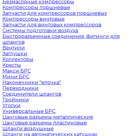
Безмасляные компрессоры
Компрессоры поршневые
Запчасти для компрессоров поршневых
Компрессоры винтовые
Запчасти для винтовых компрессоров
Системы подготовки воздуха
Быстроразъемные соединения, фитинги для
шлангов
Вентили
Заглушки
Коллекторы
Кресты
Макси БРС
Мини БРС
Наконечники "елочка"
Переходники
Соединители шлангов
Тройники
Уголки
Универсальные БРС
Цанговые разъемы металлические
Цанговые разъемы пластиковые
Шланги воздушные
Шланги на автоматических катушках