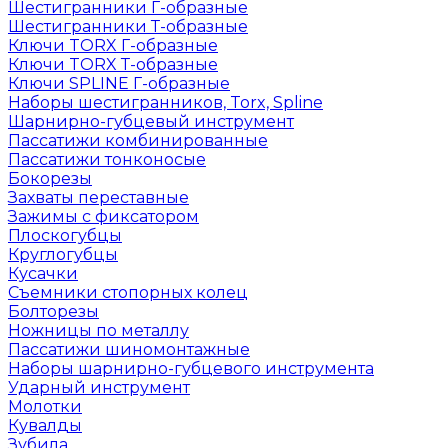
Шестигранники Г-образные
Шестигранники Т-образные
Ключи TORX Г-образные
Ключи TORX Т-образные
Ключи SPLINE Г-образные
Наборы шестигранников, Torx, Spline
Шарнирно-губцевый инструмент
Пассатижи комбинированные
Пассатижи тонконосые
Бокорезы
Захваты переставные
Зажимы с фиксатором
Плоскогубцы
Круглогубцы
Кусачки
Съемники стопорных колец
Болторезы
Ножницы по металлу
Пассатижи шиномонтажные
Наборы шарнирно-губцевого инструмента
Ударный инструмент
Молотки
Кувалды
Зубила