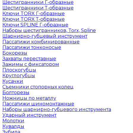
Шестигранники Г-образные
Шестигранники Т-образные
Ключи TORX Г-образные
Ключи TORX Т-образные
Ключи SPLINE Г-образные
Наборы шестигранников, Torx, Spline
Шарнирно-губцевый инструмент
Пассатижи комбинированные
Пассатижи тонконосые
Бокорезы
Захваты переставные
Зажимы с фиксатором
Плоскогубцы
Круглогубцы
Кусачки
Съемники стопорных колец
Болторезы
Ножницы по металлу
Пассатижи шиномонтажные
Наборы шарнирно-губцевого инструмента
Ударный инструмент
Молотки
Кувалды
Зубила