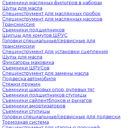
Съемники масляных фильтров в наборах
Щупы для масла
Специнструмент для маслянных пробок
Специнструмент для маслянных насосов
Трансмиссия
Съемники подшипников
Щипцы для хомутов ШРУС
Головки специальные/сервисные для
трансмиссии
Специнструмент для установки сцепления
Щупы для масла
Фиксаторы маховика
Съемники ШРУСов
Специнструмент для замены масла
Подвеска автомобиля
Стяжки пружин
Съемники шаровых опор, рулевых тяг
Съемники подшипников ступицы
Съемники сайлентблоков и рычагов
Съемники амортизаторов
Съемники ступицы
Головки специальные/сервисные для подвески
Тормозная система
Специнструмент для утапли-я поршней