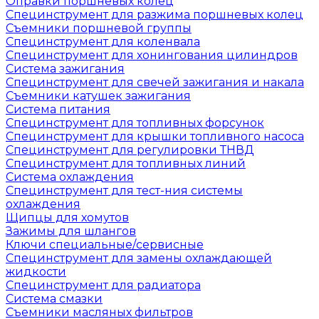
Оправки поршневых колец
Специнструмент для разжима поршневых колец
Съемники поршневой группы
Специнструмент для коленвала
Специнструмент для хонингования цилиндров
Система зажигания
Специнструмент для свечей зажигания и накала
Съемники катушек зажигания
Система питания
Специнструмент для топливных форсунок
Специнструмент для крышки топливного насоса
Специнструмент для регулировки ТНВД
Специнструмент для топливных линий
Система охлаждения
Специнструмент для тест-ния системы
охлаждения
Щипцы для хомутов
Зажимы для шлангов
Ключи специальные/сервисные
Специнструмент для замены охлаждающей
жидкости
Специнструмент для радиатора
Система смазки
Съемники масляных фильтров