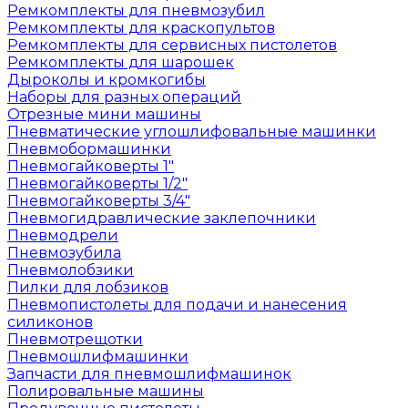
Ремкомплекты для пневмозубил
Ремкомплекты для краскопультов
Ремкомплекты для сервисных пистолетов
Ремкомплекты для шарошек
Дыроколы и кромкогибы
Наборы для разных операций
Отрезные мини машины
Пневматические углошлифовальные машинки
Пневмобормашинки
Пневмогайковерты 1"
Пневмогайковерты 1/2"
Пневмогайковерты 3/4"
Пневмогидравлические заклепочники
Пневмодрели
Пневмозубила
Пневмолобзики
Пилки для лобзиков
Пневмопистолеты для подачи и нанесения
силиконов
Пневмотрещотки
Пневмошлифмашинки
Запчасти для пневмошлифмашинок
Полировальные машины