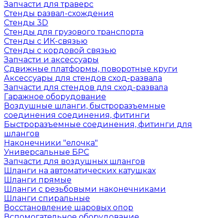
Запчасти для траверс
Стенды развал-схождения
Стенды 3D
Стенды для грузового транспорта
Стенды с ИК-связью
Стенды с кордовой связью
Запчасти и аксессуары
Сдвижные платформы, поворотные круги
Аксессуары для стендов сход-развала
Запчасти для стендов для сход-развала
Гаражное оборудование
Воздушные шланги, быстроразъемные
соединения соединения, фитинги
Быстроразъемные соединения, фитинги для
шлангов
Наконечники "елочка"
Универсальные БРС
Запчасти для воздушных шлангов
Шланги на автоматических катушках
Шланги прямые
Шланги с резьбовыми наконечниками
Шланги спиральные
Восстановление шаровых опор
Вспомогательное оборудование