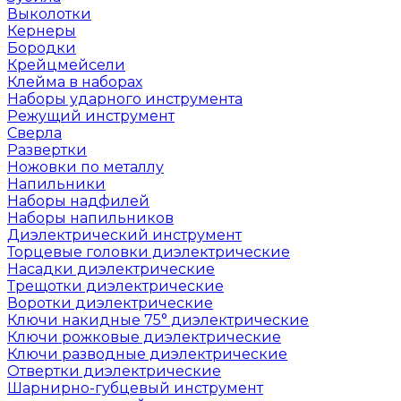
Выколотки
Кернеры
Бородки
Крейцмейсели
Клейма в наборах
Наборы ударного инструмента
Режущий инструмент
Сверла
Развертки
Ножовки по металлу
Напильники
Наборы надфилей
Наборы напильников
Диэлектрический инструмент
Торцевые головки диэлектрические
Насадки диэлектрические
Трещотки диэлектрические
Воротки диэлектрические
Ключи накидные 75° диэлектрические
Ключи рожковые диэлектрические
Ключи разводные диэлектрические
Отвертки диэлектрические
Шарнирно-губцевый инструмент