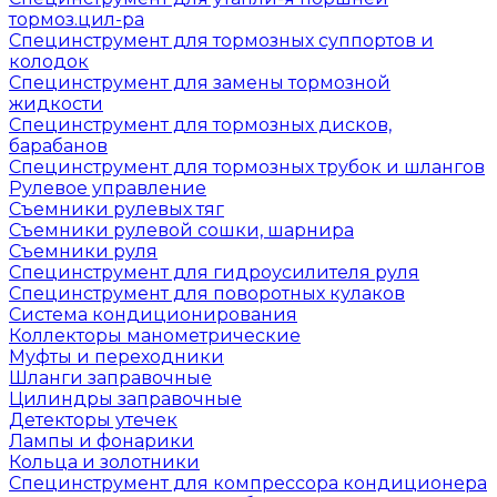
тормоз.цил-ра
Специнструмент для тормозных суппортов и
колодок
Специнструмент для замены тормозной
жидкости
Специнструмент для тормозных дисков,
барабанов
Специнструмент для тормозных трубок и шлангов
Рулевое управление
Съемники рулевых тяг
Съемники рулевой сошки, шарнира
Съемники руля
Специнструмент для гидроусилителя руля
Специнструмент для поворотных кулаков
Система кондиционирования
Коллекторы манометрические
Муфты и переходники
Шланги заправочные
Цилиндры заправочные
Детекторы утечек
Лампы и фонарики
Кольца и золотники
Специнструмент для компрессора кондиционера