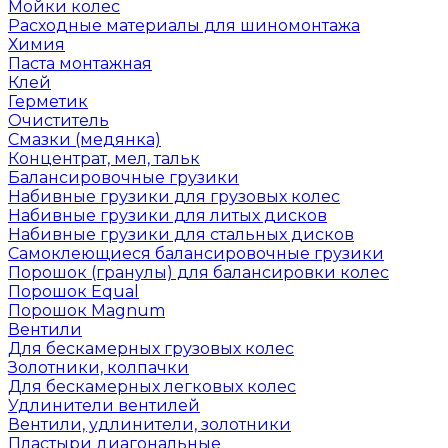
Мойки колес
Расходные материалы для шиномонтажа
Химия
Паста монтажная
Клей
Герметик
Очиститель
Смазки (медянка)
Концентрат, мел, тальк
Балансировочные грузики
Набивные грузики для грузовых колес
Набивные грузики для литых дисков
Набивные грузики для стальных дисков
Самоклеющиеся балансировочные грузики
Порошок (гранулы) для балансировки колес
Порошок Equal
Порошок Magnum
Вентили
Для бескамерных грузовых колес
Золотники, колпачки
Для бескамерных легковых колес
Удлинители вентилей
Вентили, удлинители, золотники
Пластыри диагональные