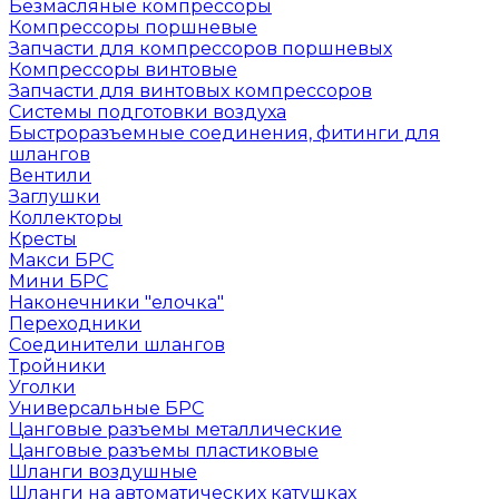
Безмасляные компрессоры
Компрессоры поршневые
Запчасти для компрессоров поршневых
Компрессоры винтовые
Запчасти для винтовых компрессоров
Системы подготовки воздуха
Быстроразъемные соединения, фитинги для
шлангов
Вентили
Заглушки
Коллекторы
Кресты
Макси БРС
Мини БРС
Наконечники "елочка"
Переходники
Соединители шлангов
Тройники
Уголки
Универсальные БРС
Цанговые разъемы металлические
Цанговые разъемы пластиковые
Шланги воздушные
Шланги на автоматических катушках