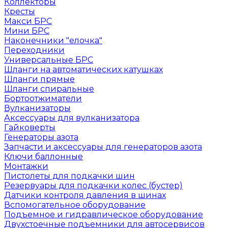
Коллекторы
Кресты
Макси БРС
Мини БРС
Наконечники "елочка"
Переходники
Универсальные БРС
Шланги на автоматических катушках
Шланги прямые
Шланги спиральные
Бортоотжиматели
Вулканизаторы
Аксессуары для вулканизатора
Гайковерты
Генераторы азота
Запчасти и аксессуары для генераторов азота
Ключи баллонные
Монтажки
Пистолеты для подкачки шин
Резервуары для подкачки колес (бустер)
Датчики контроля давления в шинах
Вспомогательное оборудование
Подъемное и гидравлическое оборудование
Двухстоечные подъемники для автосервисов