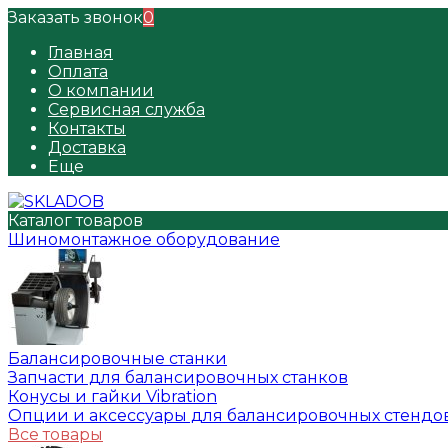
Заказать звонок
0
Главная
Оплата
О компании
Сервисная служба
Контакты
Доставка
Еще
Каталог товаров
Шиномонтажное оборудование
Балансировочные станки
Запчасти для балансировочных станков
Конусы и гайки Vibration
Опции и аксессуары для балансировочных стендо
Все товары