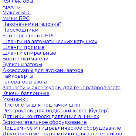
Коллекторы
Кресты
Макси БРС
Мини БРС
Наконечники "елочка"
Переходники
Универсальные БРС
Шланги на автоматических катушках
Шланги прямые
Шланги спиральные
Бортоотжиматели
Вулканизаторы
Аксессуары для вулканизатора
Гайковерты
Генераторы азота
Запчасти и аксессуары для генераторов азота
Ключи баллонные
Монтажки
Пистолеты для подкачки шин
Резервуары для подкачки колес (бустер)
Датчики контроля давления в шинах
Вспомогательное оборудование
Подъемное и гидравлическое оборудование
Двухстоечные подъемники для автосервисов