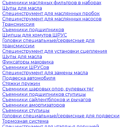
Съемники масляных фильтров в наборах
Щупы для масла
Специнструмент для маслянных пробок
Специнструмент для маслянных насосов
Трансмиссия
Съемники подшипников
Щипцы для хомутов ШРУС
Головки специальные/сервисные для
трансмиссии
Специнструмент для установки сцепления
Щупы для масла
Фиксаторы маховика
Съемники ШРУСов
Специнструмент для замены масла
Подвеска автомобиля
Стяжки пружин
Съемники шаровых опор, рулевых тяг
Съемники подшипников ступицы
Съемники сайлентблоков и рычагов
Съемники амортизаторов
Съемники ступицы
Головки специальные/сервисные для подвески
Тормозная система
Специнструмент для утапли-я поршней