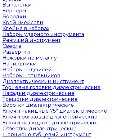
Выколотки
Кернеры
Бородки
Крейцмейсели
Клейма в наборах
Наборы ударного инструмента
Режущий инструмент
Сверла
Развертки
Ножовки по металлу
Напильники
Наборы надфилей
Наборы напильников
Диэлектрический инструмент
Торцевые головки диэлектрические
Насадки диэлектрические
Трещотки диэлектрические
Воротки диэлектрические
Ключи накидные 75° диэлектрические
Ключи рожковые диэлектрические
Ключи разводные диэлектрические
Отвертки диэлектрические
Шарнирно-губцевый инструмент