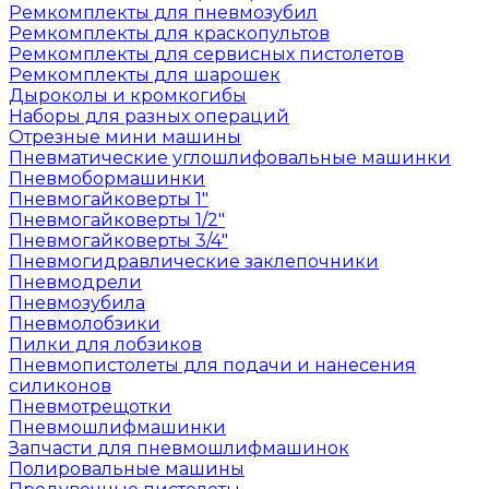
Ремкомплекты для пневмозубил
Ремкомплекты для краскопультов
Ремкомплекты для сервисных пистолетов
Ремкомплекты для шарошек
Дыроколы и кромкогибы
Наборы для разных операций
Отрезные мини машины
Пневматические углошлифовальные машинки
Пневмобормашинки
Пневмогайковерты 1"
Пневмогайковерты 1/2"
Пневмогайковерты 3/4"
Пневмогидравлические заклепочники
Пневмодрели
Пневмозубила
Пневмолобзики
Пилки для лобзиков
Пневмопистолеты для подачи и нанесения
силиконов
Пневмотрещотки
Пневмошлифмашинки
Запчасти для пневмошлифмашинок
Полировальные машины