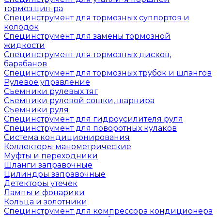
тормоз.цил-ра
Специнструмент для тормозных суппортов и
колодок
Специнструмент для замены тормозной
жидкости
Специнструмент для тормозных дисков,
барабанов
Специнструмент для тормозных трубок и шлангов
Рулевое управление
Съемники рулевых тяг
Съемники рулевой сошки, шарнира
Съемники руля
Специнструмент для гидроусилителя руля
Специнструмент для поворотных кулаков
Система кондиционирования
Коллекторы манометрические
Муфты и переходники
Шланги заправочные
Цилиндры заправочные
Детекторы утечек
Лампы и фонарики
Кольца и золотники
Специнструмент для компрессора кондиционера