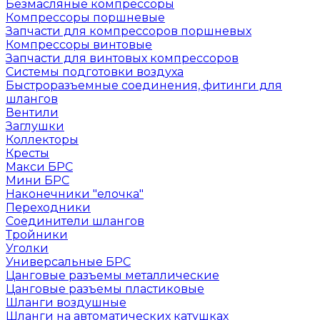
Безмасляные компрессоры
Компрессоры поршневые
Запчасти для компрессоров поршневых
Компрессоры винтовые
Запчасти для винтовых компрессоров
Системы подготовки воздуха
Быстроразъемные соединения, фитинги для
шлангов
Вентили
Заглушки
Коллекторы
Кресты
Макси БРС
Мини БРС
Наконечники "елочка"
Переходники
Соединители шлангов
Тройники
Уголки
Универсальные БРС
Цанговые разъемы металлические
Цанговые разъемы пластиковые
Шланги воздушные
Шланги на автоматических катушках