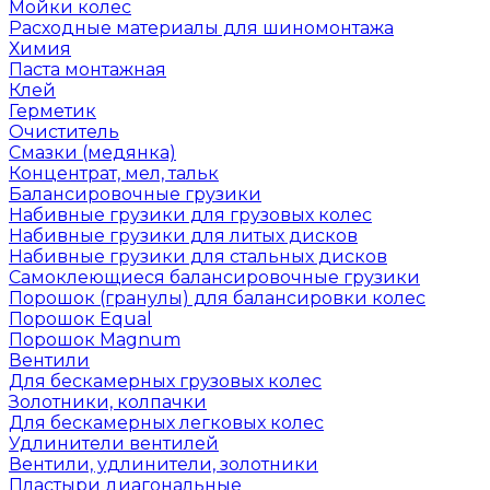
Мойки колес
Расходные материалы для шиномонтажа
Химия
Паста монтажная
Клей
Герметик
Очиститель
Смазки (медянка)
Концентрат, мел, тальк
Балансировочные грузики
Набивные грузики для грузовых колес
Набивные грузики для литых дисков
Набивные грузики для стальных дисков
Самоклеющиеся балансировочные грузики
Порошок (гранулы) для балансировки колес
Порошок Equal
Порошок Magnum
Вентили
Для бескамерных грузовых колес
Золотники, колпачки
Для бескамерных легковых колес
Удлинители вентилей
Вентили, удлинители, золотники
Пластыри диагональные