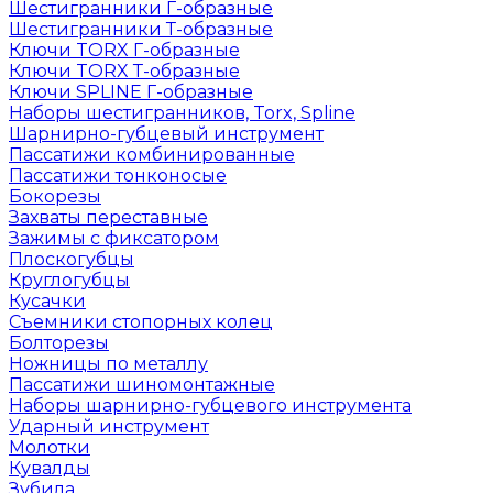
Шестигранники Г-образные
Шестигранники Т-образные
Ключи TORX Г-образные
Ключи TORX Т-образные
Ключи SPLINE Г-образные
Наборы шестигранников, Torx, Spline
Шарнирно-губцевый инструмент
Пассатижи комбинированные
Пассатижи тонконосые
Бокорезы
Захваты переставные
Зажимы с фиксатором
Плоскогубцы
Круглогубцы
Кусачки
Съемники стопорных колец
Болторезы
Ножницы по металлу
Пассатижи шиномонтажные
Наборы шарнирно-губцевого инструмента
Ударный инструмент
Молотки
Кувалды
Зубила