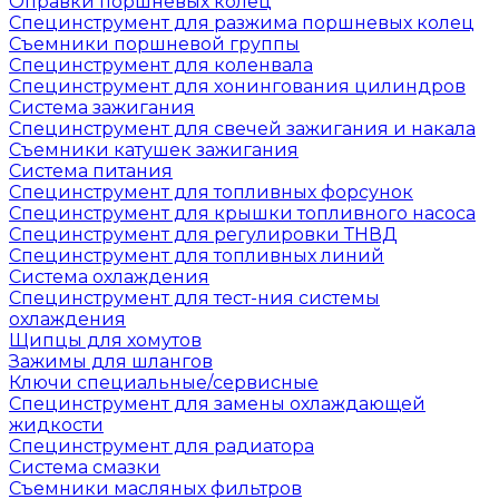
Оправки поршневых колец
Специнструмент для разжима поршневых колец
Съемники поршневой группы
Специнструмент для коленвала
Специнструмент для хонингования цилиндров
Система зажигания
Специнструмент для свечей зажигания и накала
Съемники катушек зажигания
Система питания
Специнструмент для топливных форсунок
Специнструмент для крышки топливного насоса
Специнструмент для регулировки ТНВД
Специнструмент для топливных линий
Система охлаждения
Специнструмент для тест-ния системы
охлаждения
Щипцы для хомутов
Зажимы для шлангов
Ключи специальные/сервисные
Специнструмент для замены охлаждающей
жидкости
Специнструмент для радиатора
Система смазки
Съемники масляных фильтров