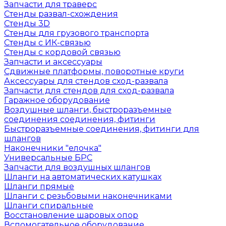
Запчасти для траверс
Стенды развал-схождения
Стенды 3D
Стенды для грузового транспорта
Стенды с ИК-связью
Стенды с кордовой связью
Запчасти и аксессуары
Сдвижные платформы, поворотные круги
Аксессуары для стендов сход-развала
Запчасти для стендов для сход-развала
Гаражное оборудование
Воздушные шланги, быстроразъемные
соединения соединения, фитинги
Быстроразъемные соединения, фитинги для
шлангов
Наконечники "елочка"
Универсальные БРС
Запчасти для воздушных шлангов
Шланги на автоматических катушках
Шланги прямые
Шланги с резьбовыми наконечниками
Шланги спиральные
Восстановление шаровых опор
Вспомогательное оборудование