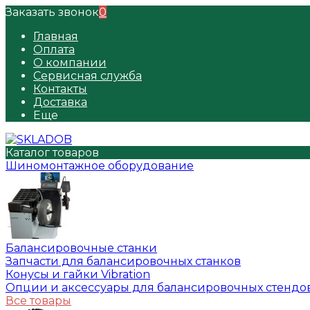
Заказать звонок
0
Главная
Оплата
О компании
Сервисная служба
Контакты
Доставка
Еще
Каталог товаров
Шиномонтажное оборудование
Балансировочные станки
Запчасти для балансировочных станков
Конусы и гайки Vibration
Опции и аксессуары для балансировочных стендо
Все товары