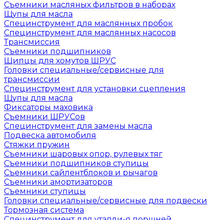
Съемники масляных фильтров в наборах
Щупы для масла
Специнструмент для маслянных пробок
Специнструмент для маслянных насосов
Трансмиссия
Съемники подшипников
Щипцы для хомутов ШРУС
Головки специальные/сервисные для
трансмиссии
Специнструмент для установки сцепления
Щупы для масла
Фиксаторы маховика
Съемники ШРУСов
Специнструмент для замены масла
Подвеска автомобиля
Стяжки пружин
Съемники шаровых опор, рулевых тяг
Съемники подшипников ступицы
Съемники сайлентблоков и рычагов
Съемники амортизаторов
Съемники ступицы
Головки специальные/сервисные для подвески
Тормозная система
Специнструмент для утапли-я поршней