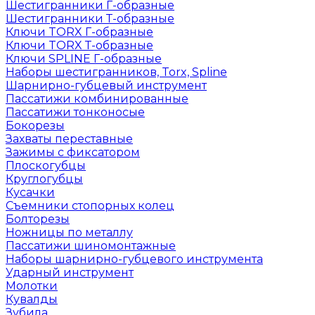
Шестигранники Г-образные
Шестигранники Т-образные
Ключи TORX Г-образные
Ключи TORX Т-образные
Ключи SPLINE Г-образные
Наборы шестигранников, Torx, Spline
Шарнирно-губцевый инструмент
Пассатижи комбинированные
Пассатижи тонконосые
Бокорезы
Захваты переставные
Зажимы с фиксатором
Плоскогубцы
Круглогубцы
Кусачки
Съемники стопорных колец
Болторезы
Ножницы по металлу
Пассатижи шиномонтажные
Наборы шарнирно-губцевого инструмента
Ударный инструмент
Молотки
Кувалды
Зубила