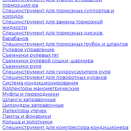
тормоз.цил-ра
Специнструмент для тормозных суппортов и
колодок
Специнструмент для замены тормозной
жидкости
Специнструмент для тормозных дисков,
барабанов
Специнструмент для тормозных трубок и шлангов
Рулевое управление
Съемники рулевых тяг
Съемники рулевой сошки, шарнира
Съемники руля
Специнструмент для гидроусилителя руля
Специнструмент для поворотных кулаков
Система кондиционирования
Коллекторы манометрические
Муфты и переходники
Шланги заправочные
Цилиндры заправочные
Детекторы утечек
Лампы и фонарики
Кольца и золотники
Специнструмент для компрессора кондиционера