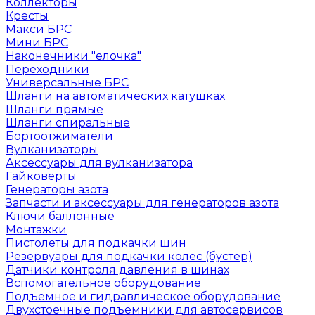
Коллекторы
Кресты
Макси БРС
Мини БРС
Наконечники "елочка"
Переходники
Универсальные БРС
Шланги на автоматических катушках
Шланги прямые
Шланги спиральные
Бортоотжиматели
Вулканизаторы
Аксессуары для вулканизатора
Гайковерты
Генераторы азота
Запчасти и аксессуары для генераторов азота
Ключи баллонные
Монтажки
Пистолеты для подкачки шин
Резервуары для подкачки колес (бустер)
Датчики контроля давления в шинах
Вспомогательное оборудование
Подъемное и гидравлическое оборудование
Двухстоечные подъемники для автосервисов