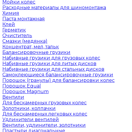
Мойки колес
Расходные материалы для шиномонтажа
Химия
Паста монтажная
Клей
Герметик
Очиститель
Смазки (медянка)
Концентрат, мел, тальк
Балансировочные грузики
Набивные грузики для грузовых колес
Набивные грузики для литых дисков
Набивные грузики для стальных дисков
Самоклеющиеся балансировочные грузики
Порошок (гранулы) для балансировки колес
Порошок Equal
Порошок Magnum
Вентили
Для бескамерных грузовых колес
Золотники, колпачки
Для бескамерных легковых колес
Удлинители вентилей
Вентили, удлинители, золотники
Пластыри диагональные