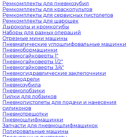
Ремкомплекты для пневмозубил
Ремкомплекты для краскопультов
Ремкомплекты для сервисных пистолетов
Ремкомплекты для шарошек
Дыроколы и кромкогибы
Наборы для разных операций
Отрезные мини машины
Пневматические углошлифовальные машинки
Пневмобормашинки
Пневмогайковерты 1"
Пневмогайковерты 1/2"
Пневмогайковерты 3/4"
Пневмогидравлические заклепочники
Пневмодрели
Пневмозубила
Пневмолобзики
Пилки для лобзиков
Пневмопистолеты для подачи и нанесения
силиконов
Пневмотрещотки
Пневмошлифмашинки
Запчасти для пневмошлифмашинок
Полировальные машины