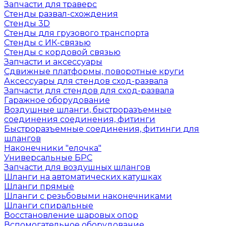
Запчасти для траверс
Стенды развал-схождения
Стенды 3D
Стенды для грузового транспорта
Стенды с ИК-связью
Стенды с кордовой связью
Запчасти и аксессуары
Сдвижные платформы, поворотные круги
Аксессуары для стендов сход-развала
Запчасти для стендов для сход-развала
Гаражное оборудование
Воздушные шланги, быстроразъемные
соединения соединения, фитинги
Быстроразъемные соединения, фитинги для
шлангов
Наконечники "елочка"
Универсальные БРС
Запчасти для воздушных шлангов
Шланги на автоматических катушках
Шланги прямые
Шланги с резьбовыми наконечниками
Шланги спиральные
Восстановление шаровых опор
Вспомогательное оборудование