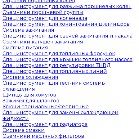
Оправки поршневых колец
Специнструмент для разжима поршневых колец
Съемники поршневой группы
Специнструмент для коленвала
Специнструмент для хонингования цилиндров
Система зажигания
Специнструмент для свечей зажигания и накала
Съемники катушек зажигания
Система питания
Специнструмент для топливных форсунок
Специнструмент для крышки топливного насоса
Специнструмент для регулировки ТНВД
Специнструмент для топливных линий
Система охлаждения
Специнструмент для тест-ния системы
охлаждения
Щипцы для хомутов
Зажимы для шлангов
Ключи специальные/сервисные
Специнструмент для замены охлаждающей
жидкости
Специнструмент для радиатора
Система смазки
Съемники масляных фильтров