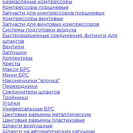
Безмасляные компрессоры
Компрессоры поршневые
Запчасти для компрессоров поршневых
Компрессоры винтовые
Запчасти для винтовых компрессоров
Системы подготовки воздуха
Быстроразъемные соединения, фитинги для
шлангов
Вентили
Заглушки
Коллекторы
Кресты
Макси БРС
Мини БРС
Наконечники "елочка"
Переходники
Соединители шлангов
Тройники
Уголки
Универсальные БРС
Цанговые разъемы металлические
Цанговые разъемы пластиковые
Шланги воздушные
Шланги на автоматических катушках