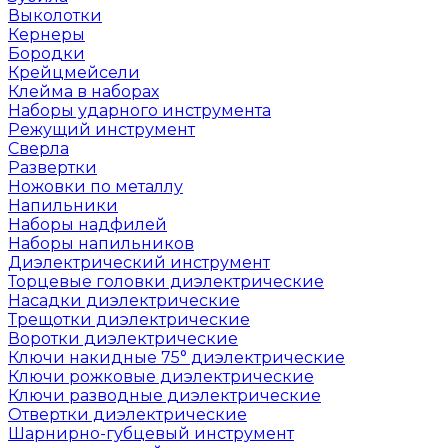
Выколотки
Кернеры
Бородки
Крейцмейсели
Клейма в наборах
Наборы ударного инструмента
Режущий инструмент
Сверла
Развертки
Ножовки по металлу
Напильники
Наборы надфилей
Наборы напильников
Диэлектрический инструмент
Торцевые головки диэлектрические
Насадки диэлектрические
Трещотки диэлектрические
Воротки диэлектрические
Ключи накидные 75° диэлектрические
Ключи рожковые диэлектрические
Ключи разводные диэлектрические
Отвертки диэлектрические
Шарнирно-губцевый инструмент