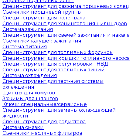
Оправки поршневых колец
Специнструмент для разжима поршневых колец
Съемники поршневой группы
Специнструмент для коленвала
Специнструмент для хонингования цилиндров
Система зажигания
Специнструмент для свечей зажигания и накала
Съемники катушек зажигания
Система питания
Специнструмент для топливных форсунок
Специнструмент для крышки топливного насоса
Специнструмент для регулировки ТНВД
Специнструмент для топливных линий
Система охлаждения
Специнструмент для тест-ния системы
охлаждения
Щипцы для хомутов
Зажимы для шлангов
Ключи специальные/сервисные
Специнструмент для замены охлаждающей
жидкости
Специнструмент для радиатора
Система смазки
Съемники масляных фильтров