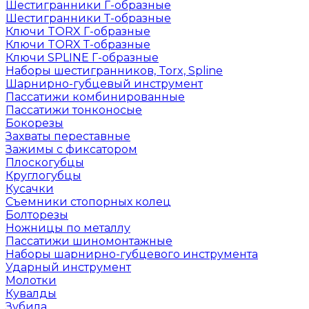
Шестигранники Г-образные
Шестигранники Т-образные
Ключи TORX Г-образные
Ключи TORX Т-образные
Ключи SPLINE Г-образные
Наборы шестигранников, Torx, Spline
Шарнирно-губцевый инструмент
Пассатижи комбинированные
Пассатижи тонконосые
Бокорезы
Захваты переставные
Зажимы с фиксатором
Плоскогубцы
Круглогубцы
Кусачки
Съемники стопорных колец
Болторезы
Ножницы по металлу
Пассатижи шиномонтажные
Наборы шарнирно-губцевого инструмента
Ударный инструмент
Молотки
Кувалды
Зубила