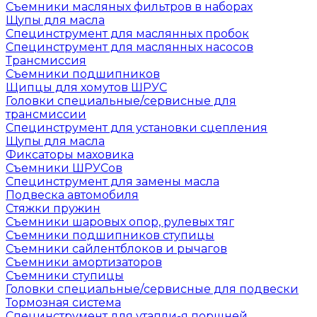
Съемники масляных фильтров в наборах
Щупы для масла
Специнструмент для маслянных пробок
Специнструмент для маслянных насосов
Трансмиссия
Съемники подшипников
Щипцы для хомутов ШРУС
Головки специальные/сервисные для
трансмиссии
Специнструмент для установки сцепления
Щупы для масла
Фиксаторы маховика
Съемники ШРУСов
Специнструмент для замены масла
Подвеска автомобиля
Стяжки пружин
Съемники шаровых опор, рулевых тяг
Съемники подшипников ступицы
Съемники сайлентблоков и рычагов
Съемники амортизаторов
Съемники ступицы
Головки специальные/сервисные для подвески
Тормозная система
Специнструмент для утапли-я поршней