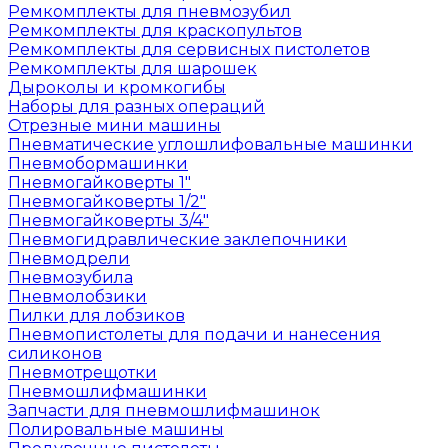
Ремкомплекты для пневмозубил
Ремкомплекты для краскопультов
Ремкомплекты для сервисных пистолетов
Ремкомплекты для шарошек
Дыроколы и кромкогибы
Наборы для разных операций
Отрезные мини машины
Пневматические углошлифовальные машинки
Пневмобормашинки
Пневмогайковерты 1"
Пневмогайковерты 1/2"
Пневмогайковерты 3/4"
Пневмогидравлические заклепочники
Пневмодрели
Пневмозубила
Пневмолобзики
Пилки для лобзиков
Пневмопистолеты для подачи и нанесения
силиконов
Пневмотрещотки
Пневмошлифмашинки
Запчасти для пневмошлифмашинок
Полировальные машины