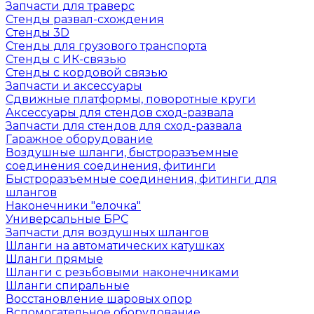
Запчасти для траверс
Стенды развал-схождения
Стенды 3D
Стенды для грузового транспорта
Стенды с ИК-связью
Стенды с кордовой связью
Запчасти и аксессуары
Сдвижные платформы, поворотные круги
Аксессуары для стендов сход-развала
Запчасти для стендов для сход-развала
Гаражное оборудование
Воздушные шланги, быстроразъемные
соединения соединения, фитинги
Быстроразъемные соединения, фитинги для
шлангов
Наконечники "елочка"
Универсальные БРС
Запчасти для воздушных шлангов
Шланги на автоматических катушках
Шланги прямые
Шланги с резьбовыми наконечниками
Шланги спиральные
Восстановление шаровых опор
Вспомогательное оборудование