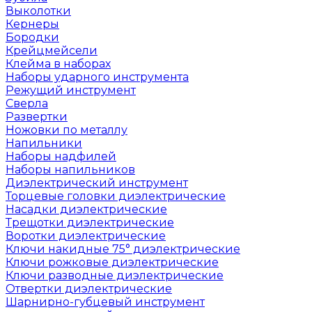
Выколотки
Кернеры
Бородки
Крейцмейсели
Клейма в наборах
Наборы ударного инструмента
Режущий инструмент
Сверла
Развертки
Ножовки по металлу
Напильники
Наборы надфилей
Наборы напильников
Диэлектрический инструмент
Торцевые головки диэлектрические
Насадки диэлектрические
Трещотки диэлектрические
Воротки диэлектрические
Ключи накидные 75° диэлектрические
Ключи рожковые диэлектрические
Ключи разводные диэлектрические
Отвертки диэлектрические
Шарнирно-губцевый инструмент