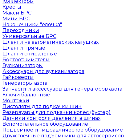
Коллекторы
Кресты
Макси БРС
Мини БРС
Наконечники "елочка"
Переходники
Универсальные БРС
Шланги на автоматических катушках
Шланги прямые
Шланги спиральные
Бортоотжиматели
Вулканизаторы
Аксессуары для вулканизатора
Гайковерты
Генераторы азота
Запчасти и аксессуары для генераторов азота
Ключи баллонные
Монтажки
Пистолеты для подкачки шин
Резервуары для подкачки колес (бустер)
Датчики контроля давления в шинах
Вспомогательное оборудование
Подъемное и гидравлическое оборудование
Двухстоечные подъемники для автосервисов