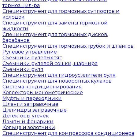
тормоз.цил-ра
Специнструмент для тормозных суппортов и
колодок
Специнструмент для замены тормозной
жидкости
Специнструмент для тормозных дисков,
барабанов
Специнструмент для тормозных трубок и шлангов
Рулевое управление
Съемники рулевых тяг
Съемники рулевой сошки, шарнира
Съемники руля
Специнструмент для гидроусилителя руля
Специнструмент для поворотных кулаков
Система кондиционирования
Коллекторы манометрические
Муфты и переходники
Шланги заправочные
Цилиндры заправочные
Детекторы утечек
Лампы и фонарики
Кольца и золотники
Специнструмент для компрессора кондиционера