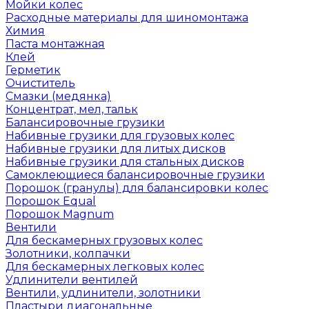
Мойки колес
Расходные материалы для шиномонтажа
Химия
Паста монтажная
Клей
Герметик
Очиститель
Смазки (медянка)
Концентрат, мел, тальк
Балансировочные грузики
Набивные грузики для грузовых колес
Набивные грузики для литых дисков
Набивные грузики для стальных дисков
Самоклеющиеся балансировочные грузики
Порошок (гранулы) для балансировки колес
Порошок Equal
Порошок Magnum
Вентили
Для бескамерных грузовых колес
Золотники, колпачки
Для бескамерных легковых колес
Удлинители вентилей
Вентили, удлинители, золотники
Пластыри диагональные