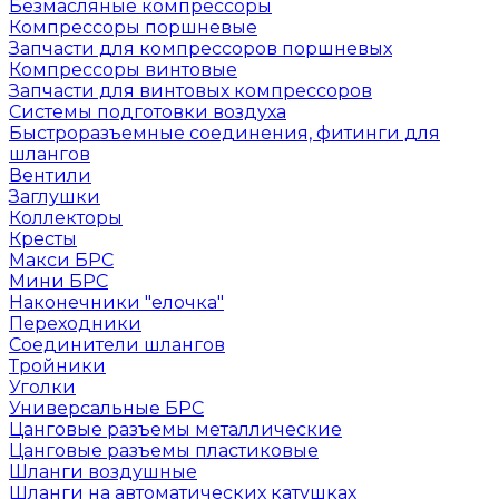
Безмасляные компрессоры
Компрессоры поршневые
Запчасти для компрессоров поршневых
Компрессоры винтовые
Запчасти для винтовых компрессоров
Системы подготовки воздуха
Быстроразъемные соединения, фитинги для
шлангов
Вентили
Заглушки
Коллекторы
Кресты
Макси БРС
Мини БРС
Наконечники "елочка"
Переходники
Соединители шлангов
Тройники
Уголки
Универсальные БРС
Цанговые разъемы металлические
Цанговые разъемы пластиковые
Шланги воздушные
Шланги на автоматических катушках