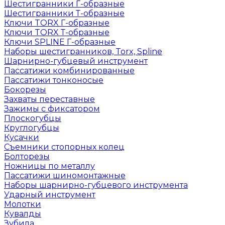
Шестигранники Г-образные
Шестигранники Т-образные
Ключи TORX Г-образные
Ключи TORX Т-образные
Ключи SPLINE Г-образные
Наборы шестигранников, Torx, Spline
Шарнирно-губцевый инструмент
Пассатижи комбинированные
Пассатижи тонконосые
Бокорезы
Захваты переставные
Зажимы с фиксатором
Плоскогубцы
Круглогубцы
Кусачки
Съемники стопорных колец
Болторезы
Ножницы по металлу
Пассатижи шиномонтажные
Наборы шарнирно-губцевого инструмента
Ударный инструмент
Молотки
Кувалды
Зубила