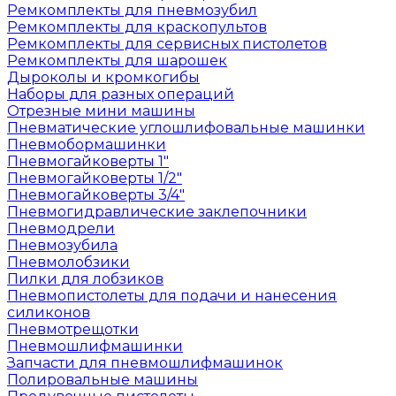
Ремкомплекты для пневмозубил
Ремкомплекты для краскопультов
Ремкомплекты для сервисных пистолетов
Ремкомплекты для шарошек
Дыроколы и кромкогибы
Наборы для разных операций
Отрезные мини машины
Пневматические углошлифовальные машинки
Пневмобормашинки
Пневмогайковерты 1"
Пневмогайковерты 1/2"
Пневмогайковерты 3/4"
Пневмогидравлические заклепочники
Пневмодрели
Пневмозубила
Пневмолобзики
Пилки для лобзиков
Пневмопистолеты для подачи и нанесения
силиконов
Пневмотрещотки
Пневмошлифмашинки
Запчасти для пневмошлифмашинок
Полировальные машины