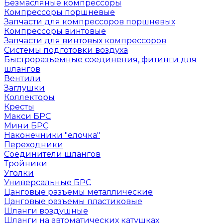
Безмасляные компрессоры
Компрессоры поршневые
Запчасти для компрессоров поршневых
Компрессоры винтовые
Запчасти для винтовых компрессоров
Системы подготовки воздуха
Быстроразъемные соединения, фитинги для
шлангов
Вентили
Заглушки
Коллекторы
Кресты
Макси БРС
Мини БРС
Наконечники "елочка"
Переходники
Соединители шлангов
Тройники
Уголки
Универсальные БРС
Цанговые разъемы металлические
Цанговые разъемы пластиковые
Шланги воздушные
Шланги на автоматических катушках