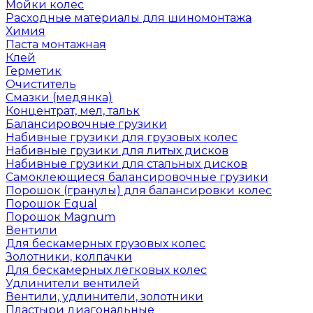
Мойки колес
Расходные материалы для шиномонтажа
Химия
Паста монтажная
Клей
Герметик
Очиститель
Смазки (медянка)
Концентрат, мел, тальк
Балансировочные грузики
Набивные грузики для грузовых колес
Набивные грузики для литых дисков
Набивные грузики для стальных дисков
Самоклеющиеся балансировочные грузики
Порошок (гранулы) для балансировки колес
Порошок Equal
Порошок Magnum
Вентили
Для бескамерных грузовых колес
Золотники, колпачки
Для бескамерных легковых колес
Удлинители вентилей
Вентили, удлинители, золотники
Пластыри диагональные