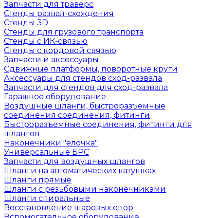
Запчасти для траверс
Стенды развал-схождения
Стенды 3D
Стенды для грузового транспорта
Стенды с ИК-связью
Стенды с кордовой связью
Запчасти и аксессуары
Сдвижные платформы, поворотные круги
Аксессуары для стендов сход-развала
Запчасти для стендов для сход-развала
Гаражное оборудование
Воздушные шланги, быстроразъемные
соединения соединения, фитинги
Быстроразъемные соединения, фитинги для
шлангов
Наконечники "елочка"
Универсальные БРС
Запчасти для воздушных шлангов
Шланги на автоматических катушках
Шланги прямые
Шланги с резьбовыми наконечниками
Шланги спиральные
Восстановление шаровых опор
Вспомогательное оборудование