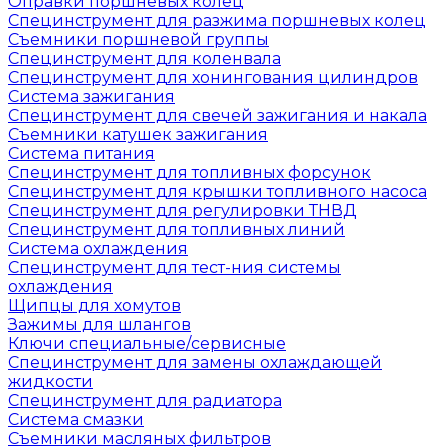
Оправки поршневых колец
Специнструмент для разжима поршневых колец
Съемники поршневой группы
Специнструмент для коленвала
Специнструмент для хонингования цилиндров
Система зажигания
Специнструмент для свечей зажигания и накала
Съемники катушек зажигания
Система питания
Специнструмент для топливных форсунок
Специнструмент для крышки топливного насоса
Специнструмент для регулировки ТНВД
Специнструмент для топливных линий
Система охлаждения
Специнструмент для тест-ния системы
охлаждения
Щипцы для хомутов
Зажимы для шлангов
Ключи специальные/сервисные
Специнструмент для замены охлаждающей
жидкости
Специнструмент для радиатора
Система смазки
Съемники масляных фильтров