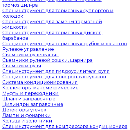
тормоз.цил-ра
Специнструмент для тормозных суппортов и
колодок
Специнструмент для замены тормозной
жидкости
Специнструмент для тормозных дисков,
барабанов
Специнструмент для тормозных трубок и шлангов
Рулевое управление
Съемники рулевых тяг
Съемники рулевой сошки, шарнира
Съемники руля
Специнструмент для гидроусилителя руля
Специнструмент для поворотных кулаков
Система кондиционирования
Коллекторы манометрические
Муфты и переходники
Шланги заправочные
Цилиндры заправочные
Детекторы утечек
Лампы и фонарики
Кольца и золотники
Специнструмент для компрессора кондиционера