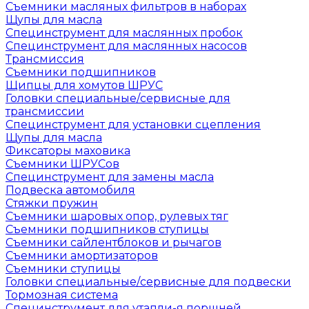
Съемники масляных фильтров в наборах
Щупы для масла
Специнструмент для маслянных пробок
Специнструмент для маслянных насосов
Трансмиссия
Съемники подшипников
Щипцы для хомутов ШРУС
Головки специальные/сервисные для
трансмиссии
Специнструмент для установки сцепления
Щупы для масла
Фиксаторы маховика
Съемники ШРУСов
Специнструмент для замены масла
Подвеска автомобиля
Стяжки пружин
Съемники шаровых опор, рулевых тяг
Съемники подшипников ступицы
Съемники сайлентблоков и рычагов
Съемники амортизаторов
Съемники ступицы
Головки специальные/сервисные для подвески
Тормозная система
Специнструмент для утапли-я поршней