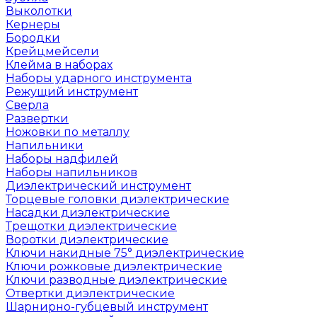
Выколотки
Кернеры
Бородки
Крейцмейсели
Клейма в наборах
Наборы ударного инструмента
Режущий инструмент
Сверла
Развертки
Ножовки по металлу
Напильники
Наборы надфилей
Наборы напильников
Диэлектрический инструмент
Торцевые головки диэлектрические
Насадки диэлектрические
Трещотки диэлектрические
Воротки диэлектрические
Ключи накидные 75° диэлектрические
Ключи рожковые диэлектрические
Ключи разводные диэлектрические
Отвертки диэлектрические
Шарнирно-губцевый инструмент