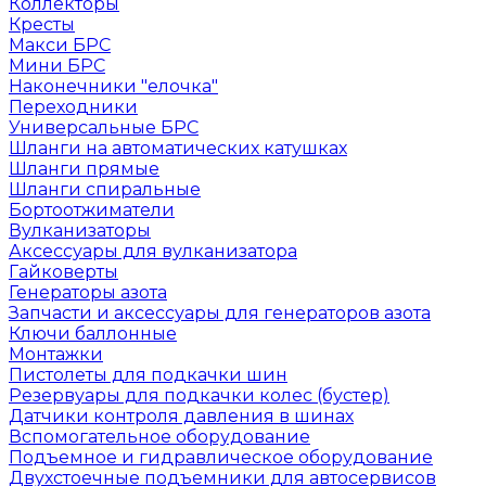
Коллекторы
Кресты
Макси БРС
Мини БРС
Наконечники "елочка"
Переходники
Универсальные БРС
Шланги на автоматических катушках
Шланги прямые
Шланги спиральные
Бортоотжиматели
Вулканизаторы
Аксессуары для вулканизатора
Гайковерты
Генераторы азота
Запчасти и аксессуары для генераторов азота
Ключи баллонные
Монтажки
Пистолеты для подкачки шин
Резервуары для подкачки колес (бустер)
Датчики контроля давления в шинах
Вспомогательное оборудование
Подъемное и гидравлическое оборудование
Двухстоечные подъемники для автосервисов