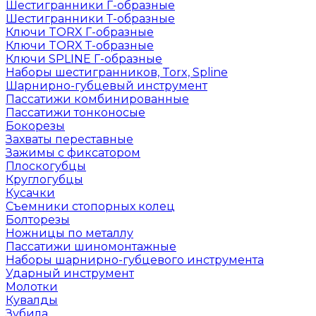
Шестигранники Г-образные
Шестигранники Т-образные
Ключи TORX Г-образные
Ключи TORX Т-образные
Ключи SPLINE Г-образные
Наборы шестигранников, Torx, Spline
Шарнирно-губцевый инструмент
Пассатижи комбинированные
Пассатижи тонконосые
Бокорезы
Захваты переставные
Зажимы с фиксатором
Плоскогубцы
Круглогубцы
Кусачки
Съемники стопорных колец
Болторезы
Ножницы по металлу
Пассатижи шиномонтажные
Наборы шарнирно-губцевого инструмента
Ударный инструмент
Молотки
Кувалды
Зубила