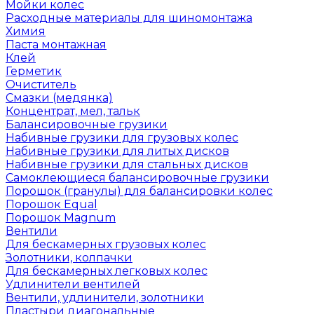
Мойки колес
Расходные материалы для шиномонтажа
Химия
Паста монтажная
Клей
Герметик
Очиститель
Смазки (медянка)
Концентрат, мел, тальк
Балансировочные грузики
Набивные грузики для грузовых колес
Набивные грузики для литых дисков
Набивные грузики для стальных дисков
Самоклеющиеся балансировочные грузики
Порошок (гранулы) для балансировки колес
Порошок Equal
Порошок Magnum
Вентили
Для бескамерных грузовых колес
Золотники, колпачки
Для бескамерных легковых колес
Удлинители вентилей
Вентили, удлинители, золотники
Пластыри диагональные