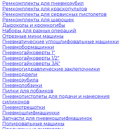
Ремкомплекты для пневмозубил
Ремкомплекты для краскопультов
Ремкомплекты для сервисных пистолетов
Ремкомплекты для шарошек
Дыроколы и кромкогибы
Наборы для разных операций
Отрезные мини машины
Пневматические углошлифовальные машинки
Пневмобормашинки
Пневмогайковерты 1"
Пневмогайковерты 1/2"
Пневмогайковерты 3/4"
Пневмогидравлические заклепочники
Пневмодрели
Пневмозубила
Пневмолобзики
Пилки для лобзиков
Пневмопистолеты для подачи и нанесения
силиконов
Пневмотрещотки
Пневмошлифмашинки
Запчасти для пневмошлифмашинок
Полировальные машины