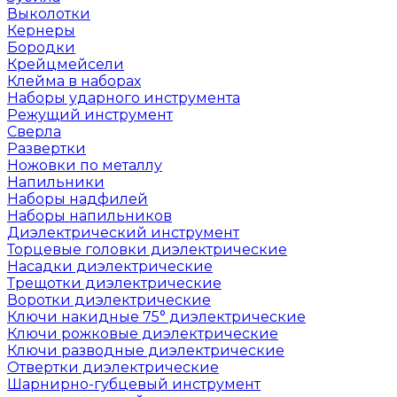
Выколотки
Кернеры
Бородки
Крейцмейсели
Клейма в наборах
Наборы ударного инструмента
Режущий инструмент
Сверла
Развертки
Ножовки по металлу
Напильники
Наборы надфилей
Наборы напильников
Диэлектрический инструмент
Торцевые головки диэлектрические
Насадки диэлектрические
Трещотки диэлектрические
Воротки диэлектрические
Ключи накидные 75° диэлектрические
Ключи рожковые диэлектрические
Ключи разводные диэлектрические
Отвертки диэлектрические
Шарнирно-губцевый инструмент