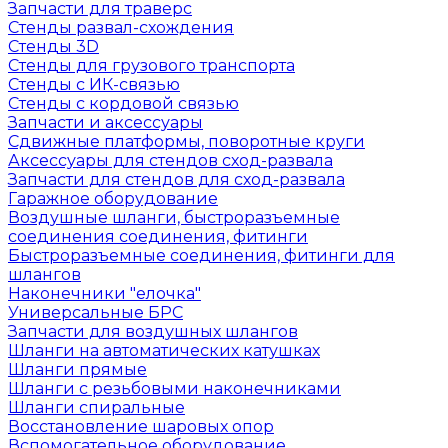
Запчасти для траверс
Стенды развал-схождения
Стенды 3D
Стенды для грузового транспорта
Стенды с ИК-связью
Стенды с кордовой связью
Запчасти и аксессуары
Сдвижные платформы, поворотные круги
Аксессуары для стендов сход-развала
Запчасти для стендов для сход-развала
Гаражное оборудование
Воздушные шланги, быстроразъемные
соединения соединения, фитинги
Быстроразъемные соединения, фитинги для
шлангов
Наконечники "елочка"
Универсальные БРС
Запчасти для воздушных шлангов
Шланги на автоматических катушках
Шланги прямые
Шланги с резьбовыми наконечниками
Шланги спиральные
Восстановление шаровых опор
Вспомогательное оборудование