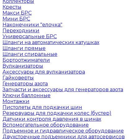
Коллекторы
Кресты
Макси БРС
Мини БРС
Наконечники "елочка"
Переходники
Универсальные БРС
Шланги на автоматических катушках
Шланги прямые
Шланги спиральные
Бортоотжиматели
Вулканизаторы
Аксессуары для вулканизатора
Гайковерты
Генераторы азота
Запчасти и аксессуары для генераторов азота
Ключи баллонные
Монтажки
Пистолеты для подкачки шин
Резервуары для подкачки колес (бустер)
Датчики контроля давления в шинах
Вспомогательное оборудование
Подъемное и гидравлическое оборудование
Двухстоечные подъемники для автосервисов