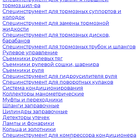
тормоз.цил-ра
Специнструмент для тормозных суппортов и
колодок
Специнструмент для замены тормозной
жидкости
Специнструмент для тормозных дисков,
барабанов
Специнструмент для тормозных трубок и шлангов
Рулевое управление
Съемники рулевых тяг
Съемники рулевой сошки, шарнира
Съемники руля
Специнструмент для гидроусилителя руля
Специнструмент для поворотных кулаков
Система кондиционирования
Коллекторы манометрические
Муфты и переходники
Шланги заправочные
Цилиндры заправочные
Детекторы утечек
Лампы и фонарики
Кольца и золотники
Специнструмент для компрессора кондиционера