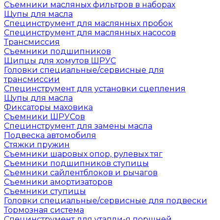
Съемники масляных фильтров в наборах
Щупы для масла
Специнструмент для маслянных пробок
Специнструмент для маслянных насосов
Трансмиссия
Съемники подшипников
Щипцы для хомутов ШРУС
Головки специальные/сервисные для
трансмиссии
Специнструмент для установки сцепления
Щупы для масла
Фиксаторы маховика
Съемники ШРУСов
Специнструмент для замены масла
Подвеска автомобиля
Стяжки пружин
Съемники шаровых опор, рулевых тяг
Съемники подшипников ступицы
Съемники сайлентблоков и рычагов
Съемники амортизаторов
Съемники ступицы
Головки специальные/сервисные для подвески
Тормозная система
Специнструмент для утапли-я поршней