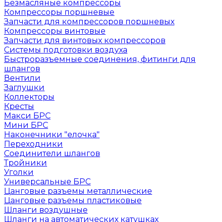
Безмасляные компрессоры
Компрессоры поршневые
Запчасти для компрессоров поршневых
Компрессоры винтовые
Запчасти для винтовых компрессоров
Системы подготовки воздуха
Быстроразъемные соединения, фитинги для
шлангов
Вентили
Заглушки
Коллекторы
Кресты
Макси БРС
Мини БРС
Наконечники "елочка"
Переходники
Соединители шлангов
Тройники
Уголки
Универсальные БРС
Цанговые разъемы металлические
Цанговые разъемы пластиковые
Шланги воздушные
Шланги на автоматических катушках