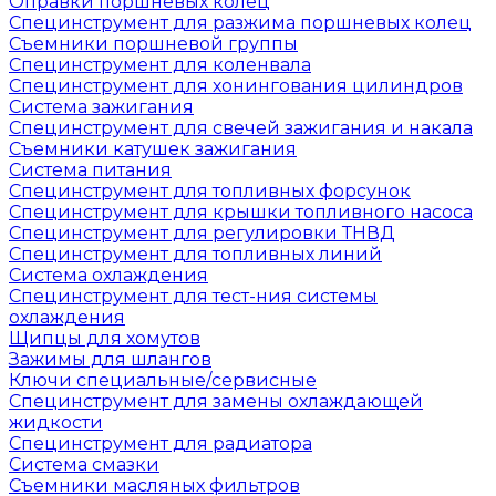
Оправки поршневых колец
Специнструмент для разжима поршневых колец
Съемники поршневой группы
Специнструмент для коленвала
Специнструмент для хонингования цилиндров
Система зажигания
Специнструмент для свечей зажигания и накала
Съемники катушек зажигания
Система питания
Специнструмент для топливных форсунок
Специнструмент для крышки топливного насоса
Специнструмент для регулировки ТНВД
Специнструмент для топливных линий
Система охлаждения
Специнструмент для тест-ния системы
охлаждения
Щипцы для хомутов
Зажимы для шлангов
Ключи специальные/сервисные
Специнструмент для замены охлаждающей
жидкости
Специнструмент для радиатора
Система смазки
Съемники масляных фильтров