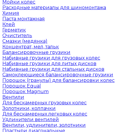
Мойки колес
Расходные материалы для шиномонтажа
Химия
Паста монтажная
Клей
Герметик
Очиститель
Смазки (медянка)
Концентрат, мел, тальк
Балансировочные грузики
Набивные грузики для грузовых колес
Набивные грузики для литых дисков
Набивные грузики для стальных дисков
Самоклеющиеся балансировочные грузики
Порошок (гранулы) для балансировки колес
Порошок Equal
Порошок Magnum
Вентили
Для бескамерных грузовых колес
Золотники, колпачки
Для бескамерных легковых колес
Удлинители вентилей
Вентили, удлинители, золотники
Пластыри диагональные