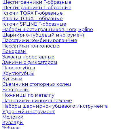
Шестигранники Г-образные
Шестигранники Т-образные
Ключи TORX Г-образные
Ключи TORX Т-образные
Ключи SPLINE Г-образные
Наборы шестигранников, Torx, Spline
Шарнирно-губцевый инструмент
Пассатижи комбинированные
Пассатижи тонконосые
Бокорезы
Захваты переставные
Зажимы с фиксатором
Плоскогубцы
Круглогубцы
Кусачки
Съемники стопорных колец
Болторезы
Ножницы по металлу
Пассатижи шиномонтажные
Наборы шарнирно-губцевого инструмента
Ударный инструмент
Молотки
Кувалды
Зубила