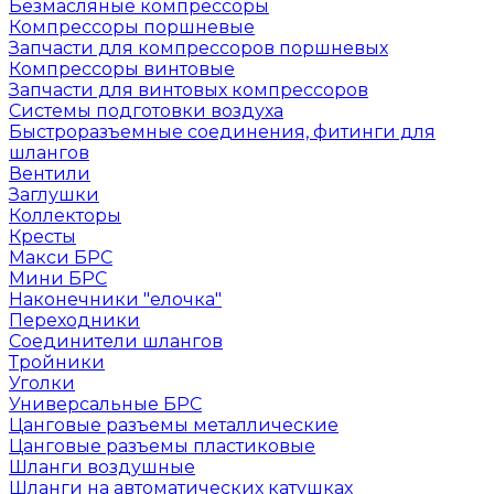
Безмасляные компрессоры
Компрессоры поршневые
Запчасти для компрессоров поршневых
Компрессоры винтовые
Запчасти для винтовых компрессоров
Системы подготовки воздуха
Быстроразъемные соединения, фитинги для
шлангов
Вентили
Заглушки
Коллекторы
Кресты
Макси БРС
Мини БРС
Наконечники "елочка"
Переходники
Соединители шлангов
Тройники
Уголки
Универсальные БРС
Цанговые разъемы металлические
Цанговые разъемы пластиковые
Шланги воздушные
Шланги на автоматических катушках