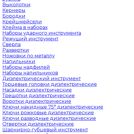
Выколотки
Кернеры
Бородки
Крейцмейсели
Клейма в наборах
Наборы ударного инструмента
Режущий инструмент
Сверла
Развертки
Ножовки по металлу
Напильники
Наборы надфилей
Наборы напильников
Диэлектрический инструмент
Торцевые головки диэлектрические
Насадки диэлектрические
Трещотки диэлектрические
Воротки диэлектрические
Ключи накидные 75° диэлектрические
Ключи рожковые диэлектрические
Ключи разводные диэлектрические
Отвертки диэлектрические
Шарнирно-губцевый инструмент