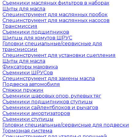
Съемники масляных фильтров в наборах
Щупы для масла
Специнструмент для маслянных пробок
Специнструмент для маслянных насосов
Трансмиссия
Съемники подшипников
Щипцы для хомутов ШРУС
Головки специальные/сервисные для
трансмиссии
Специнструмент для установки сцепления
Щупы для масла
Фиксаторы маховика
Съемники ШРУСов
Специнструмент для замены масла
Подвеска автомобиля
Стяжки пружин
Съемники шаровых опор, рулевых тяг
Съемники подшипников ступицы
Съемники сайлентблоков и рычагов
Съемники амортизаторов
Съемники ступицы
Головки специальные/сервисные для подвески
Тормозная система
Специнструмент для утапли-я поршней