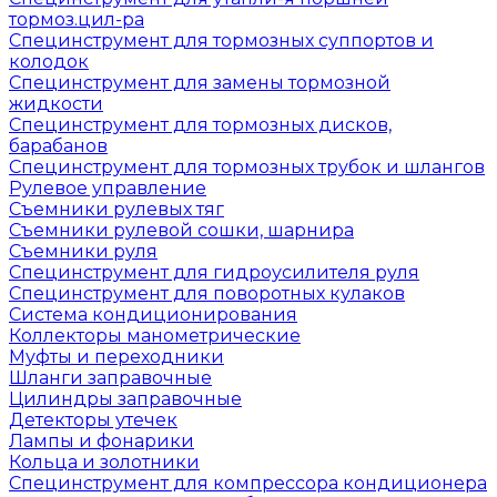
тормоз.цил-ра
Специнструмент для тормозных суппортов и
колодок
Специнструмент для замены тормозной
жидкости
Специнструмент для тормозных дисков,
барабанов
Специнструмент для тормозных трубок и шлангов
Рулевое управление
Съемники рулевых тяг
Съемники рулевой сошки, шарнира
Съемники руля
Специнструмент для гидроусилителя руля
Специнструмент для поворотных кулаков
Система кондиционирования
Коллекторы манометрические
Муфты и переходники
Шланги заправочные
Цилиндры заправочные
Детекторы утечек
Лампы и фонарики
Кольца и золотники
Специнструмент для компрессора кондиционера