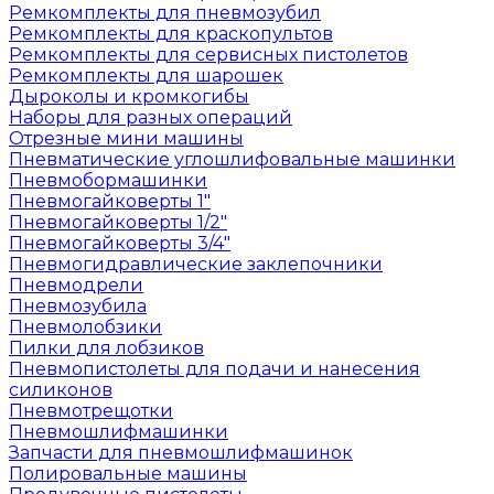
Ремкомплекты для пневмозубил
Ремкомплекты для краскопультов
Ремкомплекты для сервисных пистолетов
Ремкомплекты для шарошек
Дыроколы и кромкогибы
Наборы для разных операций
Отрезные мини машины
Пневматические углошлифовальные машинки
Пневмобормашинки
Пневмогайковерты 1"
Пневмогайковерты 1/2"
Пневмогайковерты 3/4"
Пневмогидравлические заклепочники
Пневмодрели
Пневмозубила
Пневмолобзики
Пилки для лобзиков
Пневмопистолеты для подачи и нанесения
силиконов
Пневмотрещотки
Пневмошлифмашинки
Запчасти для пневмошлифмашинок
Полировальные машины