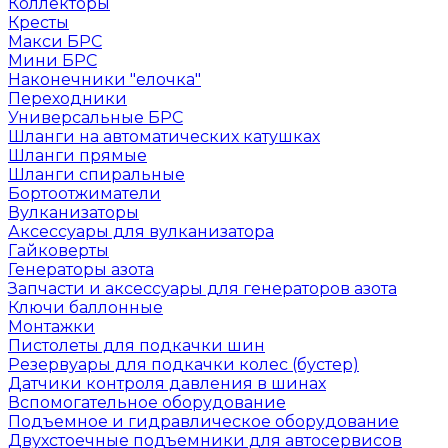
Коллекторы
Кресты
Макси БРС
Мини БРС
Наконечники "елочка"
Переходники
Универсальные БРС
Шланги на автоматических катушках
Шланги прямые
Шланги спиральные
Бортоотжиматели
Вулканизаторы
Аксессуары для вулканизатора
Гайковерты
Генераторы азота
Запчасти и аксессуары для генераторов азота
Ключи баллонные
Монтажки
Пистолеты для подкачки шин
Резервуары для подкачки колес (бустер)
Датчики контроля давления в шинах
Вспомогательное оборудование
Подъемное и гидравлическое оборудование
Двухстоечные подъемники для автосервисов