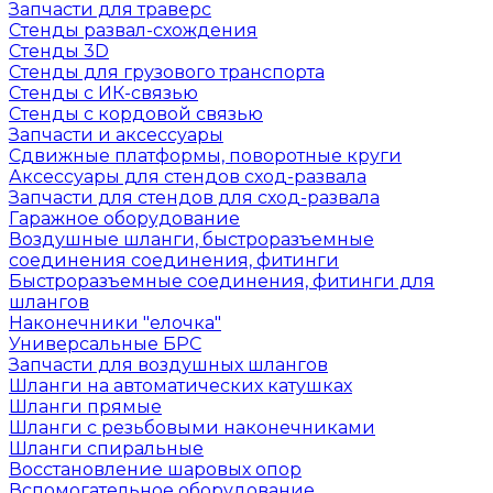
Запчасти для траверс
Стенды развал-схождения
Стенды 3D
Стенды для грузового транспорта
Стенды с ИК-связью
Стенды с кордовой связью
Запчасти и аксессуары
Сдвижные платформы, поворотные круги
Аксессуары для стендов сход-развала
Запчасти для стендов для сход-развала
Гаражное оборудование
Воздушные шланги, быстроразъемные
соединения соединения, фитинги
Быстроразъемные соединения, фитинги для
шлангов
Наконечники "елочка"
Универсальные БРС
Запчасти для воздушных шлангов
Шланги на автоматических катушках
Шланги прямые
Шланги с резьбовыми наконечниками
Шланги спиральные
Восстановление шаровых опор
Вспомогательное оборудование