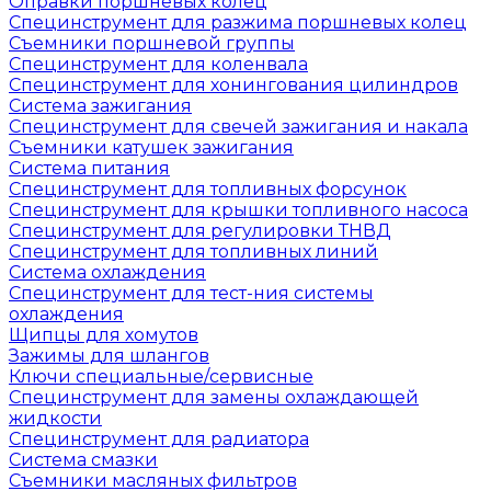
Оправки поршневых колец
Специнструмент для разжима поршневых колец
Съемники поршневой группы
Специнструмент для коленвала
Специнструмент для хонингования цилиндров
Система зажигания
Специнструмент для свечей зажигания и накала
Съемники катушек зажигания
Система питания
Специнструмент для топливных форсунок
Специнструмент для крышки топливного насоса
Специнструмент для регулировки ТНВД
Специнструмент для топливных линий
Система охлаждения
Специнструмент для тест-ния системы
охлаждения
Щипцы для хомутов
Зажимы для шлангов
Ключи специальные/сервисные
Специнструмент для замены охлаждающей
жидкости
Специнструмент для радиатора
Система смазки
Съемники масляных фильтров