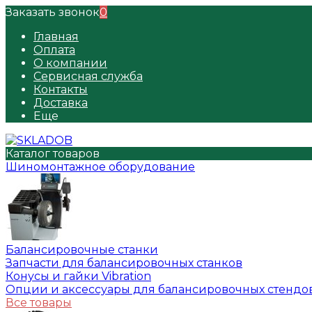
Заказать звонок
0
Главная
Оплата
О компании
Сервисная служба
Контакты
Доставка
Еще
Каталог товаров
Шиномонтажное оборудование
Балансировочные станки
Запчасти для балансировочных станков
Конусы и гайки Vibration
Опции и аксессуары для балансировочных стендо
Все товары