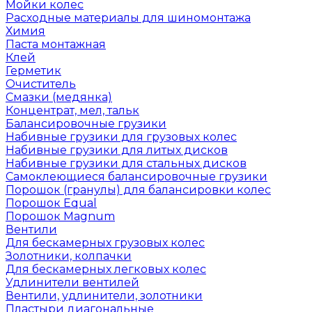
Мойки колес
Расходные материалы для шиномонтажа
Химия
Паста монтажная
Клей
Герметик
Очиститель
Смазки (медянка)
Концентрат, мел, тальк
Балансировочные грузики
Набивные грузики для грузовых колес
Набивные грузики для литых дисков
Набивные грузики для стальных дисков
Самоклеющиеся балансировочные грузики
Порошок (гранулы) для балансировки колес
Порошок Equal
Порошок Magnum
Вентили
Для бескамерных грузовых колес
Золотники, колпачки
Для бескамерных легковых колес
Удлинители вентилей
Вентили, удлинители, золотники
Пластыри диагональные