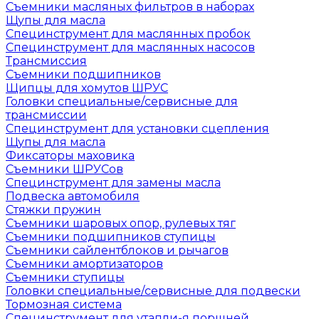
Съемники масляных фильтров в наборах
Щупы для масла
Специнструмент для маслянных пробок
Специнструмент для маслянных насосов
Трансмиссия
Съемники подшипников
Щипцы для хомутов ШРУС
Головки специальные/сервисные для
трансмиссии
Специнструмент для установки сцепления
Щупы для масла
Фиксаторы маховика
Съемники ШРУСов
Специнструмент для замены масла
Подвеска автомобиля
Стяжки пружин
Съемники шаровых опор, рулевых тяг
Съемники подшипников ступицы
Съемники сайлентблоков и рычагов
Съемники амортизаторов
Съемники ступицы
Головки специальные/сервисные для подвески
Тормозная система
Специнструмент для утапли-я поршней