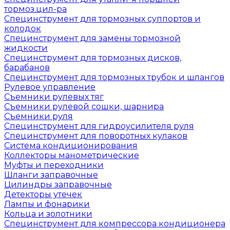
тормоз.цил-ра
Специнструмент для тормозных суппортов и
колодок
Специнструмент для замены тормозной
жидкости
Специнструмент для тормозных дисков,
барабанов
Специнструмент для тормозных трубок и шлангов
Рулевое управление
Съемники рулевых тяг
Съемники рулевой сошки, шарнира
Съемники руля
Специнструмент для гидроусилителя руля
Специнструмент для поворотных кулаков
Система кондиционирования
Коллекторы манометрические
Муфты и переходники
Шланги заправочные
Цилиндры заправочные
Детекторы утечек
Лампы и фонарики
Кольца и золотники
Специнструмент для компрессора кондиционера