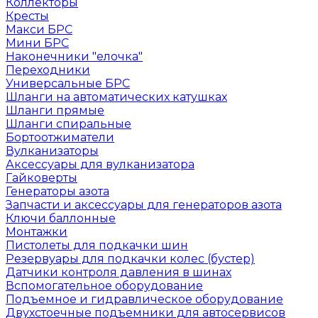
Коллекторы
Кресты
Макси БРС
Мини БРС
Наконечники "елочка"
Переходники
Универсальные БРС
Шланги на автоматических катушках
Шланги прямые
Шланги спиральные
Бортоотжиматели
Вулканизаторы
Аксессуары для вулканизатора
Гайковерты
Генераторы азота
Запчасти и аксессуары для генераторов азота
Ключи баллонные
Монтажки
Пистолеты для подкачки шин
Резервуары для подкачки колес (бустер)
Датчики контроля давления в шинах
Вспомогательное оборудование
Подъемное и гидравлическое оборудование
Двухстоечные подъемники для автосервисов