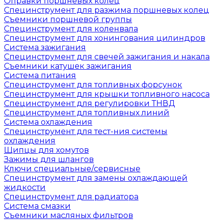
Оправки поршневых колец
Специнструмент для разжима поршневых колец
Съемники поршневой группы
Специнструмент для коленвала
Специнструмент для хонингования цилиндров
Система зажигания
Специнструмент для свечей зажигания и накала
Съемники катушек зажигания
Система питания
Специнструмент для топливных форсунок
Специнструмент для крышки топливного насоса
Специнструмент для регулировки ТНВД
Специнструмент для топливных линий
Система охлаждения
Специнструмент для тест-ния системы
охлаждения
Щипцы для хомутов
Зажимы для шлангов
Ключи специальные/сервисные
Специнструмент для замены охлаждающей
жидкости
Специнструмент для радиатора
Система смазки
Съемники масляных фильтров