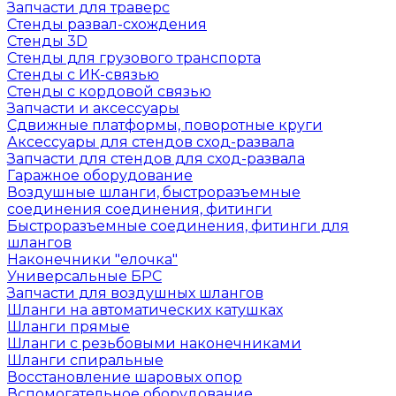
Запчасти для траверс
Стенды развал-схождения
Стенды 3D
Стенды для грузового транспорта
Стенды с ИК-связью
Стенды с кордовой связью
Запчасти и аксессуары
Сдвижные платформы, поворотные круги
Аксессуары для стендов сход-развала
Запчасти для стендов для сход-развала
Гаражное оборудование
Воздушные шланги, быстроразъемные
соединения соединения, фитинги
Быстроразъемные соединения, фитинги для
шлангов
Наконечники "елочка"
Универсальные БРС
Запчасти для воздушных шлангов
Шланги на автоматических катушках
Шланги прямые
Шланги с резьбовыми наконечниками
Шланги спиральные
Восстановление шаровых опор
Вспомогательное оборудование