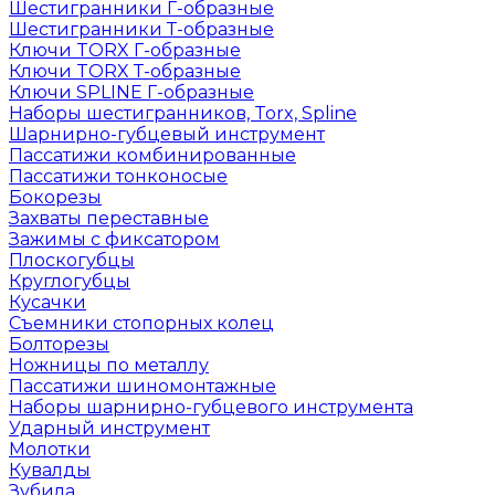
Шестигранники Г-образные
Шестигранники Т-образные
Ключи TORX Г-образные
Ключи TORX Т-образные
Ключи SPLINE Г-образные
Наборы шестигранников, Torx, Spline
Шарнирно-губцевый инструмент
Пассатижи комбинированные
Пассатижи тонконосые
Бокорезы
Захваты переставные
Зажимы с фиксатором
Плоскогубцы
Круглогубцы
Кусачки
Съемники стопорных колец
Болторезы
Ножницы по металлу
Пассатижи шиномонтажные
Наборы шарнирно-губцевого инструмента
Ударный инструмент
Молотки
Кувалды
Зубила