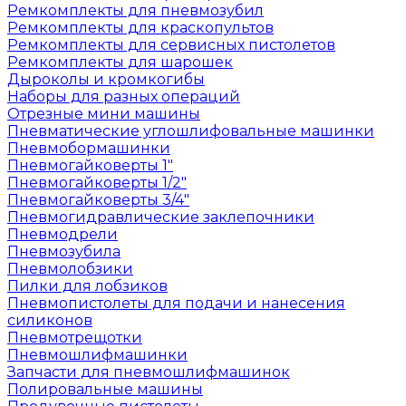
Ремкомплекты для пневмозубил
Ремкомплекты для краскопультов
Ремкомплекты для сервисных пистолетов
Ремкомплекты для шарошек
Дыроколы и кромкогибы
Наборы для разных операций
Отрезные мини машины
Пневматические углошлифовальные машинки
Пневмобормашинки
Пневмогайковерты 1"
Пневмогайковерты 1/2"
Пневмогайковерты 3/4"
Пневмогидравлические заклепочники
Пневмодрели
Пневмозубила
Пневмолобзики
Пилки для лобзиков
Пневмопистолеты для подачи и нанесения
силиконов
Пневмотрещотки
Пневмошлифмашинки
Запчасти для пневмошлифмашинок
Полировальные машины