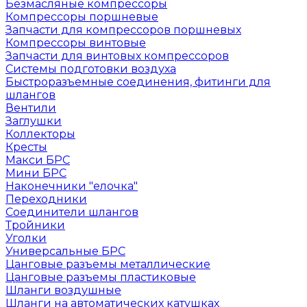
Безмасляные компрессоры
Компрессоры поршневые
Запчасти для компрессоров поршневых
Компрессоры винтовые
Запчасти для винтовых компрессоров
Системы подготовки воздуха
Быстроразъемные соединения, фитинги для
шлангов
Вентили
Заглушки
Коллекторы
Кресты
Макси БРС
Мини БРС
Наконечники "елочка"
Переходники
Соединители шлангов
Тройники
Уголки
Универсальные БРС
Цанговые разъемы металлические
Цанговые разъемы пластиковые
Шланги воздушные
Шланги на автоматических катушках