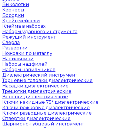
Выколотки
Кернеры
Бородки
Крейцмейсели
Клейма в наборах
Наборы ударного инструмента
Режущий инструмент
Сверла
Развертки
Ножовки по металлу
Напильники
Наборы надфилей
Наборы напильников
Диэлектрический инструмент
Торцевые головки диэлектрические
Насадки диэлектрические
Трещотки диэлектрические
Воротки диэлектрические
Ключи накидные 75° диэлектрические
Ключи рожковые диэлектрические
Ключи разводные диэлектрические
Отвертки диэлектрические
Шарнирно-губцевый инструмент