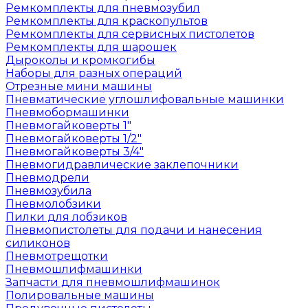
Ремкомплекты для пневмозубил
Ремкомплекты для краскопультов
Ремкомплекты для сервисных пистолетов
Ремкомплекты для шарошек
Дыроколы и кромкогибы
Наборы для разных операций
Отрезные мини машины
Пневматические углошлифовальные машинки
Пневмобормашинки
Пневмогайковерты 1"
Пневмогайковерты 1/2"
Пневмогайковерты 3/4"
Пневмогидравлические заклепочники
Пневмодрели
Пневмозубила
Пневмолобзики
Пилки для лобзиков
Пневмопистолеты для подачи и нанесения
силиконов
Пневмотрещотки
Пневмошлифмашинки
Запчасти для пневмошлифмашинок
Полировальные машины