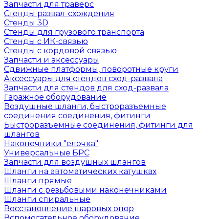
Запчасти для траверс
Стенды развал-схождения
Стенды 3D
Стенды для грузового транспорта
Стенды с ИК-связью
Стенды с кордовой связью
Запчасти и аксессуары
Сдвижные платформы, поворотные круги
Аксессуары для стендов сход-развала
Запчасти для стендов для сход-развала
Гаражное оборудование
Воздушные шланги, быстроразъемные
соединения соединения, фитинги
Быстроразъемные соединения, фитинги для
шлангов
Наконечники "елочка"
Универсальные БРС
Запчасти для воздушных шлангов
Шланги на автоматических катушках
Шланги прямые
Шланги с резьбовыми наконечниками
Шланги спиральные
Восстановление шаровых опор
Вспомогательное оборудование