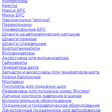
Коллекторы
Кресты
Макси БРС
Мини БРС
Наконечники "елочка"
Переходники
Универсальные БРС
Шланги на автоматических катушках
Шланги прямые
Шланги спиральные
Бортоотжиматели
Вулканизаторы
Аксессуары для вулканизатора
Гайковерты
Генераторы азота
Запчасти и аксессуары для генераторов азота
Ключи баллонные
Монтажки
Пистолеты для подкачки шин
Резервуары для подкачки колес (бустер)
Датчики контроля давления в шинах
Вспомогательное оборудование
Подъемное и гидравлическое оборудование
Двухстоечные подъемники для автосервисов