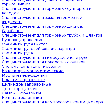
тормоз.цил-ра
Специнструмент для тормозных суппортов и
колодок
Специнструмент для замены тормозной
жидкости
Специнструмент для тормозных дисков,
барабанов
Специнструмент для тормозных трубок и шлангов
Рулевое управление
Съемники рулевых тяг
Съемники рулевой сошки, шарнира
Съемники руля
Специнструмент для гидроусилителя руля
Специнструмент для поворотных кулаков
Система кондиционирования
Коллекторы манометрические
Муфты и переходники
Шланги заправочные
Цилиндры заправочные
Детекторы утечек
Лампы и фонарики
Кольца и золотники
Специнструмент для компрессора кондиционера