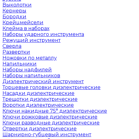
Выколотки
Кернеры
Бородки
Крейцмейсели
Клейма в наборах
Наборы ударного инструмента
Режущий инструмент
Сверла
Развертки
Ножовки по металлу
Напильники
Наборы надфилей
Наборы напильников
Диэлектрический инструмент
Торцевые головки диэлектрические
Насадки диэлектрические
Трещотки диэлектрические
Воротки диэлектрические
Ключи накидные 75° диэлектрические
Ключи рожковые диэлектрические
Ключи разводные диэлектрические
Отвертки диэлектрические
Шарнирно-губцевый инструмент