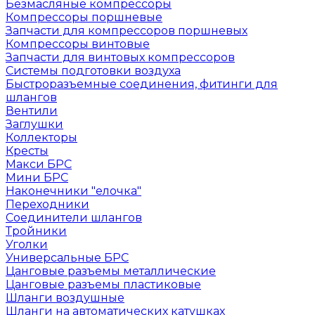
Безмасляные компрессоры
Компрессоры поршневые
Запчасти для компрессоров поршневых
Компрессоры винтовые
Запчасти для винтовых компрессоров
Системы подготовки воздуха
Быстроразъемные соединения, фитинги для
шлангов
Вентили
Заглушки
Коллекторы
Кресты
Макси БРС
Мини БРС
Наконечники "елочка"
Переходники
Соединители шлангов
Тройники
Уголки
Универсальные БРС
Цанговые разъемы металлические
Цанговые разъемы пластиковые
Шланги воздушные
Шланги на автоматических катушках