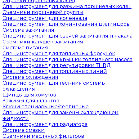
Оправки поршневых колец
Специнструмент для разжима поршневых колец
Съемники поршневой группы
Специнструмент для коленвала
Специнструмент для хонингования цилиндров
Система зажигания
Специнструмент для свечей зажигания и накала
Съемники катушек зажигания
Система питания
Специнструмент для топливных форсунок
Специнструмент для крышки топливного насоса
Специнструмент для регулировки ТНВД
Специнструмент для топливных линий
Система охлаждения
Специнструмент для тест-ния системы
охлаждения
Щипцы для хомутов
Зажимы для шлангов
Ключи специальные/сервисные
Специнструмент для замены охлаждающей
жидкости
Специнструмент для радиатора
Система смазки
Съемники масляных фильтров