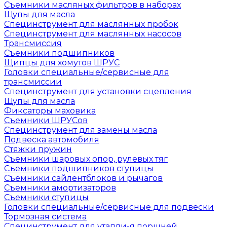
Съемники масляных фильтров в наборах
Щупы для масла
Специнструмент для маслянных пробок
Специнструмент для маслянных насосов
Трансмиссия
Съемники подшипников
Щипцы для хомутов ШРУС
Головки специальные/сервисные для
трансмиссии
Специнструмент для установки сцепления
Щупы для масла
Фиксаторы маховика
Съемники ШРУСов
Специнструмент для замены масла
Подвеска автомобиля
Стяжки пружин
Съемники шаровых опор, рулевых тяг
Съемники подшипников ступицы
Съемники сайлентблоков и рычагов
Съемники амортизаторов
Съемники ступицы
Головки специальные/сервисные для подвески
Тормозная система
Специнструмент для утапли-я поршней