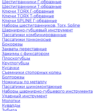
Шестигранники Г-образные
Шестигранники Т-образные
Ключи TORX Г-образные
Ключи TORX Т-образные
Ключи SPLINE Г-образные
Наборы шестигранников, Torx, Spline
Шарнирно-губцевый инструмент
Пассатижи комбинированные
Пассатижи тонконосые
Бокорезы
Захваты переставные
Зажимы с фиксатором
Плоскогубцы
Круглогубцы
Кусачки
Съемники стопорных колец
Болторезы
Ножницы по металлу
Пассатижи шиномонтажные
Наборы шарнирно-губцевого инструмента
Ударный инструмент
Молотки
Кувалды
Зубила