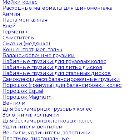
Мойки колес
Расходные материалы для шиномонтажа
Химия
Паста монтажная
Клей
Герметик
Очиститель
Смазки (медянка)
Концентрат, мел, тальк
Балансировочные грузики
Набивные грузики для грузовых колес
Набивные грузики для литых дисков
Набивные грузики для стальных дисков
Самоклеющиеся балансировочные грузики
Порошок (гранулы) для балансировки колес
Порошок Equal
Порошок Magnum
Вентили
Для бескамерных грузовых колес
Золотники, колпачки
Для бескамерных легковых колес
Удлинители вентилей
Вентили, удлинители, золотники
Пластыри диагональные