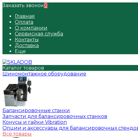
Заказать звонок
0
Главная
Оплата
О компании
Сервисная служба
Контакты
Доставка
Еще
Каталог товаров
Шиномонтажное оборудование
Балансировочные станки
Запчасти для балансировочных станков
Конусы и гайки Vibration
Опции и аксессуары для балансировочных стендо
Все товары