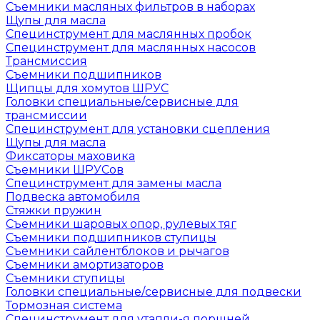
Съемники масляных фильтров в наборах
Щупы для масла
Специнструмент для маслянных пробок
Специнструмент для маслянных насосов
Трансмиссия
Съемники подшипников
Щипцы для хомутов ШРУС
Головки специальные/сервисные для
трансмиссии
Специнструмент для установки сцепления
Щупы для масла
Фиксаторы маховика
Съемники ШРУСов
Специнструмент для замены масла
Подвеска автомобиля
Стяжки пружин
Съемники шаровых опор, рулевых тяг
Съемники подшипников ступицы
Съемники сайлентблоков и рычагов
Съемники амортизаторов
Съемники ступицы
Головки специальные/сервисные для подвески
Тормозная система
Специнструмент для утапли-я поршней