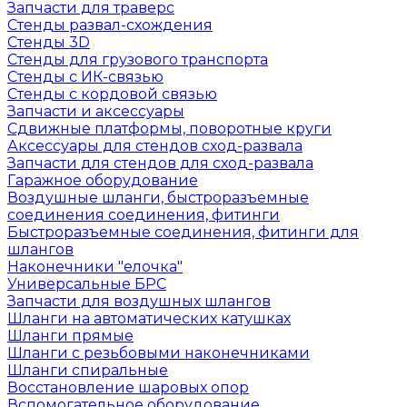
Запчасти для траверс
Стенды развал-схождения
Стенды 3D
Стенды для грузового транспорта
Стенды с ИК-связью
Стенды с кордовой связью
Запчасти и аксессуары
Сдвижные платформы, поворотные круги
Аксессуары для стендов сход-развала
Запчасти для стендов для сход-развала
Гаражное оборудование
Воздушные шланги, быстроразъемные
соединения соединения, фитинги
Быстроразъемные соединения, фитинги для
шлангов
Наконечники "елочка"
Универсальные БРС
Запчасти для воздушных шлангов
Шланги на автоматических катушках
Шланги прямые
Шланги с резьбовыми наконечниками
Шланги спиральные
Восстановление шаровых опор
Вспомогательное оборудование