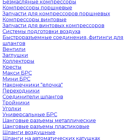
Безмасляные компрессоры
Компрессоры поршневые
Запчасти для компрессоров поршневых
Компрессоры винтовые
Запчасти для винтовых компрессоров
Системы подготовки воздуха
Быстроразъемные соединения, фитинги для
шлангов
Вентили
Заглушки
Коллекторы
Кресты
Макси БРС
Мини БРС
Наконечники "елочка"
Переходники
Соединители шлангов
Тройники
Уголки
Универсальные БРС
Цанговые разъемы металлические
Цанговые разъемы пластиковые
Шланги воздушные
Шланги на автоматических катушках