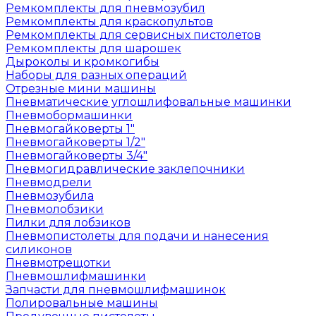
Ремкомплекты для пневмозубил
Ремкомплекты для краскопультов
Ремкомплекты для сервисных пистолетов
Ремкомплекты для шарошек
Дыроколы и кромкогибы
Наборы для разных операций
Отрезные мини машины
Пневматические углошлифовальные машинки
Пневмобормашинки
Пневмогайковерты 1"
Пневмогайковерты 1/2"
Пневмогайковерты 3/4"
Пневмогидравлические заклепочники
Пневмодрели
Пневмозубила
Пневмолобзики
Пилки для лобзиков
Пневмопистолеты для подачи и нанесения
силиконов
Пневмотрещотки
Пневмошлифмашинки
Запчасти для пневмошлифмашинок
Полировальные машины