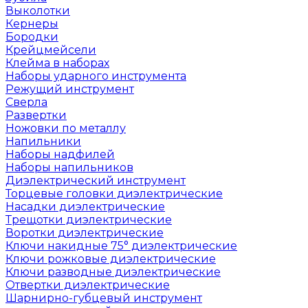
Выколотки
Кернеры
Бородки
Крейцмейсели
Клейма в наборах
Наборы ударного инструмента
Режущий инструмент
Сверла
Развертки
Ножовки по металлу
Напильники
Наборы надфилей
Наборы напильников
Диэлектрический инструмент
Торцевые головки диэлектрические
Насадки диэлектрические
Трещотки диэлектрические
Воротки диэлектрические
Ключи накидные 75° диэлектрические
Ключи рожковые диэлектрические
Ключи разводные диэлектрические
Отвертки диэлектрические
Шарнирно-губцевый инструмент