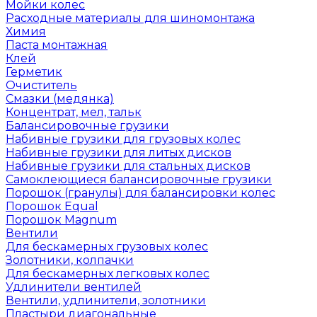
Мойки колес
Расходные материалы для шиномонтажа
Химия
Паста монтажная
Клей
Герметик
Очиститель
Смазки (медянка)
Концентрат, мел, тальк
Балансировочные грузики
Набивные грузики для грузовых колес
Набивные грузики для литых дисков
Набивные грузики для стальных дисков
Самоклеющиеся балансировочные грузики
Порошок (гранулы) для балансировки колес
Порошок Equal
Порошок Magnum
Вентили
Для бескамерных грузовых колес
Золотники, колпачки
Для бескамерных легковых колес
Удлинители вентилей
Вентили, удлинители, золотники
Пластыри диагональные