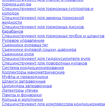
тормоз.цил-ра
Специнструмент для тормозных суппортов и
колодок
Специнструмент для замены тормозной
жидкости
Специнструмент для тормозных дисков,
барабанов
Специнструмент для тормозных трубок и шлангов
Рулевое управление
Съемники рулевых тяг
Съемники рулевой сошки, шарнира
Съемники руля
Специнструмент для гидроусилителя руля
Специнструмент для поворотных кулаков
Система кондиционирования
Коллекторы манометрические
Муфты и переходники
Шланги заправочные
Цилиндры заправочные
Детекторы утечек
Лампы и фонарики
Кольца и золотники
Специнструмент для компрессора кондиционера