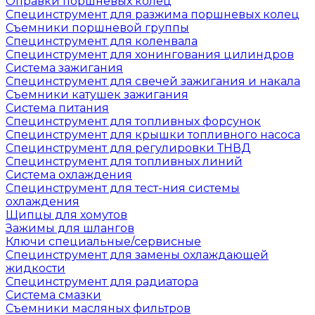
Оправки поршневых колец
Специнструмент для разжима поршневых колец
Съемники поршневой группы
Специнструмент для коленвала
Специнструмент для хонингования цилиндров
Система зажигания
Специнструмент для свечей зажигания и накала
Съемники катушек зажигания
Система питания
Специнструмент для топливных форсунок
Специнструмент для крышки топливного насоса
Специнструмент для регулировки ТНВД
Специнструмент для топливных линий
Система охлаждения
Специнструмент для тест-ния системы
охлаждения
Щипцы для хомутов
Зажимы для шлангов
Ключи специальные/сервисные
Специнструмент для замены охлаждающей
жидкости
Специнструмент для радиатора
Система смазки
Съемники масляных фильтров