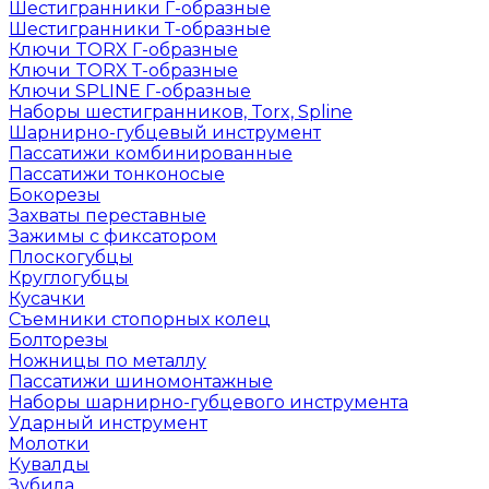
Шестигранники Г-образные
Шестигранники Т-образные
Ключи TORX Г-образные
Ключи TORX Т-образные
Ключи SPLINE Г-образные
Наборы шестигранников, Torx, Spline
Шарнирно-губцевый инструмент
Пассатижи комбинированные
Пассатижи тонконосые
Бокорезы
Захваты переставные
Зажимы с фиксатором
Плоскогубцы
Круглогубцы
Кусачки
Съемники стопорных колец
Болторезы
Ножницы по металлу
Пассатижи шиномонтажные
Наборы шарнирно-губцевого инструмента
Ударный инструмент
Молотки
Кувалды
Зубила