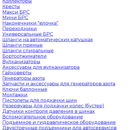
Коллекторы
Кресты
Макси БРС
Мини БРС
Наконечники "елочка"
Переходники
Универсальные БРС
Шланги на автоматических катушках
Шланги прямые
Шланги спиральные
Бортоотжиматели
Вулканизаторы
Аксессуары для вулканизатора
Гайковерты
Генераторы азота
Запчасти и аксессуары для генераторов азота
Ключи баллонные
Монтажки
Пистолеты для подкачки шин
Резервуары для подкачки колес (бустер)
Датчики контроля давления в шинах
Вспомогательное оборудование
Подъемное и гидравлическое оборудование
Двухстоечные подъемники для автосервисов