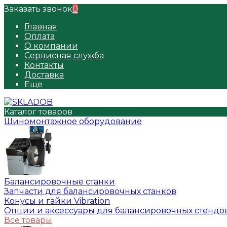
Заказать звонок
0
Главная
Оплата
О компании
Сервисная служба
Контакты
Доставка
Еще
Каталог товаров
Шиномонтажное оборудование
Балансировочные станки
Запчасти для балансировочных станков
Конусы и гайки Vibration
Опции и аксессуары для балансировочных стендо
Все товары