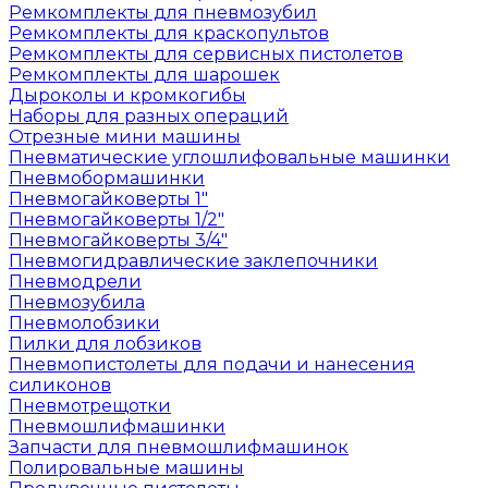
Ремкомплекты для пневмозубил
Ремкомплекты для краскопультов
Ремкомплекты для сервисных пистолетов
Ремкомплекты для шарошек
Дыроколы и кромкогибы
Наборы для разных операций
Отрезные мини машины
Пневматические углошлифовальные машинки
Пневмобормашинки
Пневмогайковерты 1"
Пневмогайковерты 1/2"
Пневмогайковерты 3/4"
Пневмогидравлические заклепочники
Пневмодрели
Пневмозубила
Пневмолобзики
Пилки для лобзиков
Пневмопистолеты для подачи и нанесения
силиконов
Пневмотрещотки
Пневмошлифмашинки
Запчасти для пневмошлифмашинок
Полировальные машины