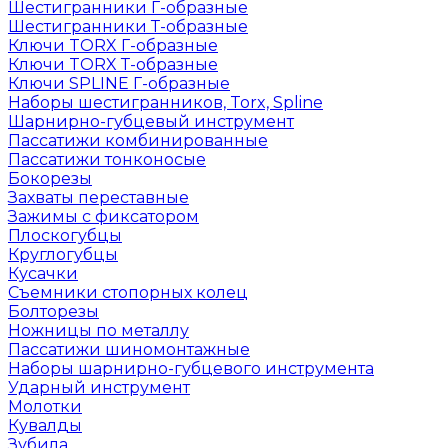
Шестигранники Г-образные
Шестигранники Т-образные
Ключи TORX Г-образные
Ключи TORX Т-образные
Ключи SPLINE Г-образные
Наборы шестигранников, Torx, Spline
Шарнирно-губцевый инструмент
Пассатижи комбинированные
Пассатижи тонконосые
Бокорезы
Захваты переставные
Зажимы с фиксатором
Плоскогубцы
Круглогубцы
Кусачки
Съемники стопорных колец
Болторезы
Ножницы по металлу
Пассатижи шиномонтажные
Наборы шарнирно-губцевого инструмента
Ударный инструмент
Молотки
Кувалды
Зубила