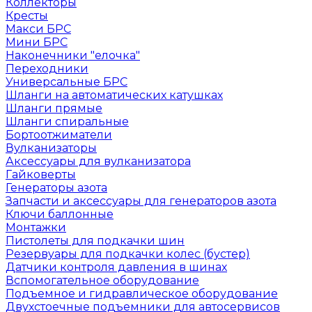
Коллекторы
Кресты
Макси БРС
Мини БРС
Наконечники "елочка"
Переходники
Универсальные БРС
Шланги на автоматических катушках
Шланги прямые
Шланги спиральные
Бортоотжиматели
Вулканизаторы
Аксессуары для вулканизатора
Гайковерты
Генераторы азота
Запчасти и аксессуары для генераторов азота
Ключи баллонные
Монтажки
Пистолеты для подкачки шин
Резервуары для подкачки колес (бустер)
Датчики контроля давления в шинах
Вспомогательное оборудование
Подъемное и гидравлическое оборудование
Двухстоечные подъемники для автосервисов