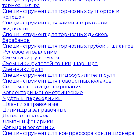
тормоз.цил-ра
Специнструмент для тормозных суппортов и
колодок
Специнструмент для замены тормозной
жидкости
Специнструмент для тормозных дисков,
барабанов
Специнструмент для тормозных трубок и шлангов
Рулевое управление
Съемники рулевых тяг
Съемники рулевой сошки, шарнира
Съемники руля
Специнструмент для гидроусилителя руля
Специнструмент для поворотных кулаков
Система кондиционирования
Коллекторы манометрические
Муфты и переходники
Шланги заправочные
Цилиндры заправочные
Детекторы утечек
Лампы и фонарики
Кольца и золотники
Специнструмент для компрессора кондиционера