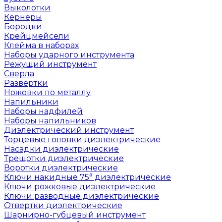
Выколотки
Кернеры
Бородки
Крейцмейсели
Клейма в наборах
Наборы ударного инструмента
Режущий инструмент
Сверла
Развертки
Ножовки по металлу
Напильники
Наборы надфилей
Наборы напильников
Диэлектрический инструмент
Торцевые головки диэлектрические
Насадки диэлектрические
Трещотки диэлектрические
Воротки диэлектрические
Ключи накидные 75° диэлектрические
Ключи рожковые диэлектрические
Ключи разводные диэлектрические
Отвертки диэлектрические
Шарнирно-губцевый инструмент