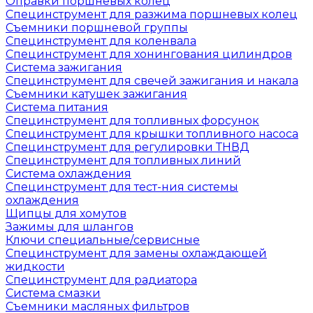
Оправки поршневых колец
Специнструмент для разжима поршневых колец
Съемники поршневой группы
Специнструмент для коленвала
Специнструмент для хонингования цилиндров
Система зажигания
Специнструмент для свечей зажигания и накала
Съемники катушек зажигания
Система питания
Специнструмент для топливных форсунок
Специнструмент для крышки топливного насоса
Специнструмент для регулировки ТНВД
Специнструмент для топливных линий
Система охлаждения
Специнструмент для тест-ния системы
охлаждения
Щипцы для хомутов
Зажимы для шлангов
Ключи специальные/сервисные
Специнструмент для замены охлаждающей
жидкости
Специнструмент для радиатора
Система смазки
Съемники масляных фильтров