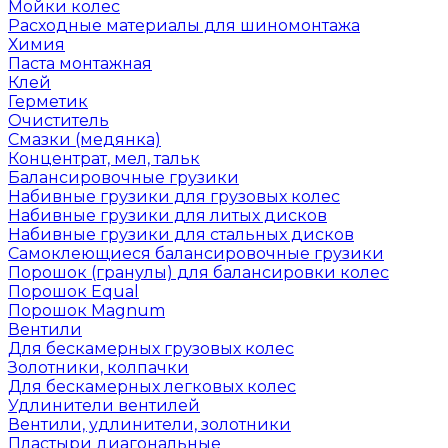
Мойки колес
Расходные материалы для шиномонтажа
Химия
Паста монтажная
Клей
Герметик
Очиститель
Смазки (медянка)
Концентрат, мел, тальк
Балансировочные грузики
Набивные грузики для грузовых колес
Набивные грузики для литых дисков
Набивные грузики для стальных дисков
Самоклеющиеся балансировочные грузики
Порошок (гранулы) для балансировки колес
Порошок Equal
Порошок Magnum
Вентили
Для бескамерных грузовых колес
Золотники, колпачки
Для бескамерных легковых колес
Удлинители вентилей
Вентили, удлинители, золотники
Пластыри диагональные