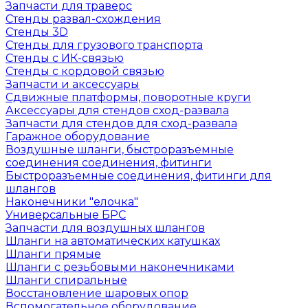
Запчасти для траверс
Стенды развал-схождения
Стенды 3D
Стенды для грузового транспорта
Стенды с ИК-связью
Стенды с кордовой связью
Запчасти и аксессуары
Сдвижные платформы, поворотные круги
Аксессуары для стендов сход-развала
Запчасти для стендов для сход-развала
Гаражное оборудование
Воздушные шланги, быстроразъемные
соединения соединения, фитинги
Быстроразъемные соединения, фитинги для
шлангов
Наконечники "елочка"
Универсальные БРС
Запчасти для воздушных шлангов
Шланги на автоматических катушках
Шланги прямые
Шланги с резьбовыми наконечниками
Шланги спиральные
Восстановление шаровых опор
Вспомогательное оборудование