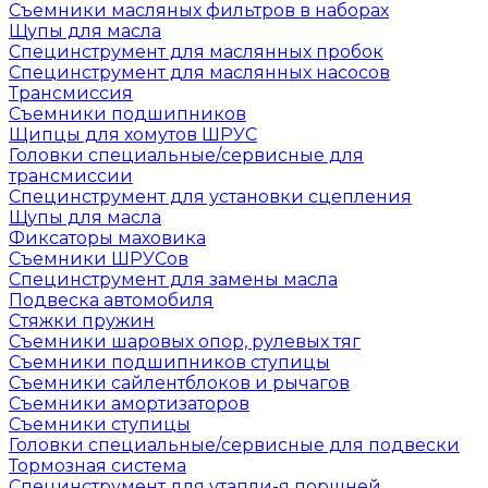
Съемники масляных фильтров в наборах
Щупы для масла
Специнструмент для маслянных пробок
Специнструмент для маслянных насосов
Трансмиссия
Съемники подшипников
Щипцы для хомутов ШРУС
Головки специальные/сервисные для
трансмиссии
Специнструмент для установки сцепления
Щупы для масла
Фиксаторы маховика
Съемники ШРУСов
Специнструмент для замены масла
Подвеска автомобиля
Стяжки пружин
Съемники шаровых опор, рулевых тяг
Съемники подшипников ступицы
Съемники сайлентблоков и рычагов
Съемники амортизаторов
Съемники ступицы
Головки специальные/сервисные для подвески
Тормозная система
Специнструмент для утапли-я поршней