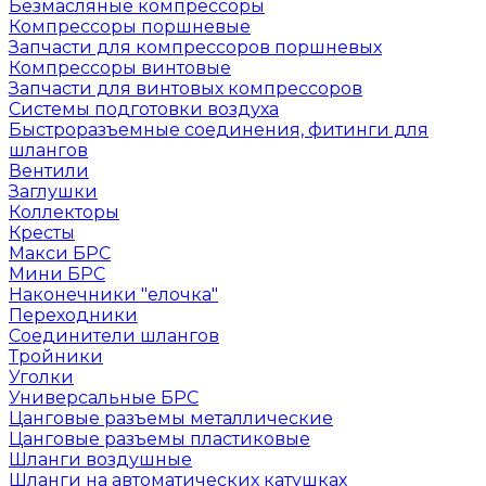
Безмасляные компрессоры
Компрессоры поршневые
Запчасти для компрессоров поршневых
Компрессоры винтовые
Запчасти для винтовых компрессоров
Системы подготовки воздуха
Быстроразъемные соединения, фитинги для
шлангов
Вентили
Заглушки
Коллекторы
Кресты
Макси БРС
Мини БРС
Наконечники "елочка"
Переходники
Соединители шлангов
Тройники
Уголки
Универсальные БРС
Цанговые разъемы металлические
Цанговые разъемы пластиковые
Шланги воздушные
Шланги на автоматических катушках