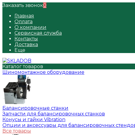
Заказать звонок
0
Главная
Оплата
О компании
Сервисная служба
Контакты
Доставка
Еще
Каталог товаров
Шиномонтажное оборудование
Балансировочные станки
Запчасти для балансировочных станков
Конусы и гайки Vibration
Опции и аксессуары для балансировочных стендо
Все товары