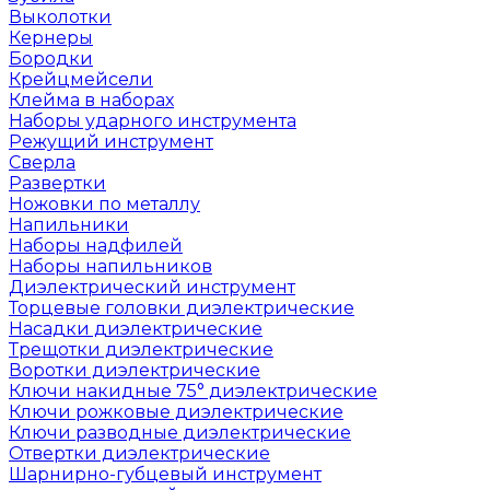
Выколотки
Кернеры
Бородки
Крейцмейсели
Клейма в наборах
Наборы ударного инструмента
Режущий инструмент
Сверла
Развертки
Ножовки по металлу
Напильники
Наборы надфилей
Наборы напильников
Диэлектрический инструмент
Торцевые головки диэлектрические
Насадки диэлектрические
Трещотки диэлектрические
Воротки диэлектрические
Ключи накидные 75° диэлектрические
Ключи рожковые диэлектрические
Ключи разводные диэлектрические
Отвертки диэлектрические
Шарнирно-губцевый инструмент