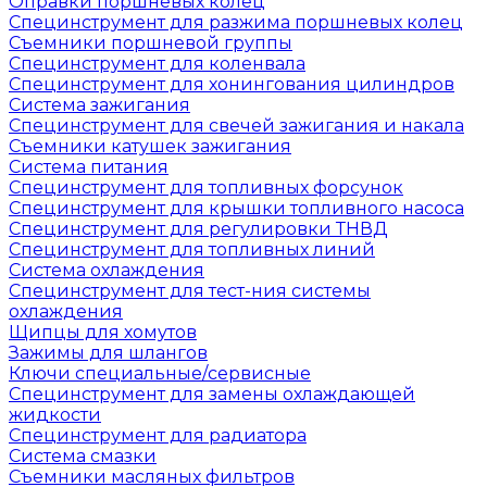
Оправки поршневых колец
Специнструмент для разжима поршневых колец
Съемники поршневой группы
Специнструмент для коленвала
Специнструмент для хонингования цилиндров
Система зажигания
Специнструмент для свечей зажигания и накала
Съемники катушек зажигания
Система питания
Специнструмент для топливных форсунок
Специнструмент для крышки топливного насоса
Специнструмент для регулировки ТНВД
Специнструмент для топливных линий
Система охлаждения
Специнструмент для тест-ния системы
охлаждения
Щипцы для хомутов
Зажимы для шлангов
Ключи специальные/сервисные
Специнструмент для замены охлаждающей
жидкости
Специнструмент для радиатора
Система смазки
Съемники масляных фильтров