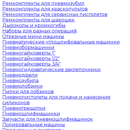
Ремкомплекты для пневмозубил
Ремкомплекты для краскопультов
Ремкомплекты для сервисных пистолетов
Ремкомплекты для шарошек
Дыроколы и кромкогибы
Наборы для разных операций
Отрезные мини машины
Пневматические углошлифовальные машинки
Пневмобормашинки
Пневмогайковерты 1"
Пневмогайковерты 1/2"
Пневмогайковерты 3/4"
Пневмогидравлические заклепочники
Пневмодрели
Пневмозубила
Пневмолобзики
Пилки для лобзиков
Пневмопистолеты для подачи и нанесения
силиконов
Пневмотрещотки
Пневмошлифмашинки
Запчасти для пневмошлифмашинок
Полировальные машины