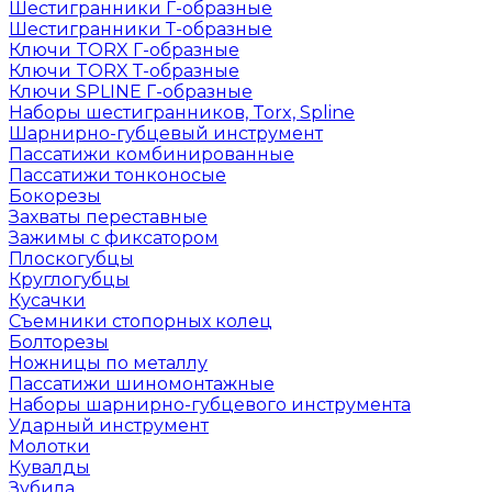
Шестигранники Г-образные
Шестигранники Т-образные
Ключи TORX Г-образные
Ключи TORX Т-образные
Ключи SPLINE Г-образные
Наборы шестигранников, Torx, Spline
Шарнирно-губцевый инструмент
Пассатижи комбинированные
Пассатижи тонконосые
Бокорезы
Захваты переставные
Зажимы с фиксатором
Плоскогубцы
Круглогубцы
Кусачки
Съемники стопорных колец
Болторезы
Ножницы по металлу
Пассатижи шиномонтажные
Наборы шарнирно-губцевого инструмента
Ударный инструмент
Молотки
Кувалды
Зубила