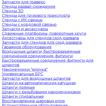
Запчасти для траверс
Стенды развал-схождения
Стенды 3D
Стенды для грузового транспорта
Стенды с ИК-связью
Стенды с кордовой связью
Запчасти и аксессуары
Сдвижные платформы, поворотные круги
Аксессуары для стендов сход-развала
Запчасти для стендов для сход-развала
Гаражное оборудование
Воздушные шланги, быстроразъемные
соединения соединения, фитинги
Быстроразъемные соединения, фитинги для
шлангов
Наконечники "елочка"
Универсальные БРС
Запчасти для воздушных шлангов
Шланги на автоматических катушках
Шланги прямые
Шланги с резьбовыми наконечниками
Шланги спиральные
Восстановление шаровых опор
Вспомогательное оборудование