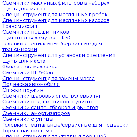
Съемники масляных фильтров в наборах
Щупы для масла
Специнструмент для маслянных пробок
Специнструмент для маслянных насосов
Трансмиссия
Съемники подшипников
Щипцы для хомутов ШРУС
Головки специальные/сервисные для
трансмиссии
Специнструмент для установки сцепления
Щупы для масла
Фиксаторы маховика
Съемники ШРУСов
Специнструмент для замены масла
Подвеска автомобиля
Стяжки пружин
Съемники шаровых опор, рулевых тяг
Съемники подшипников ступицы
Съемники сайлентблоков и рычагов
Съемники амортизаторов
Съемники ступицы
Головки специальные/сервисные для подвески
Тормозная система
Специнструмент для утапли-я поршней