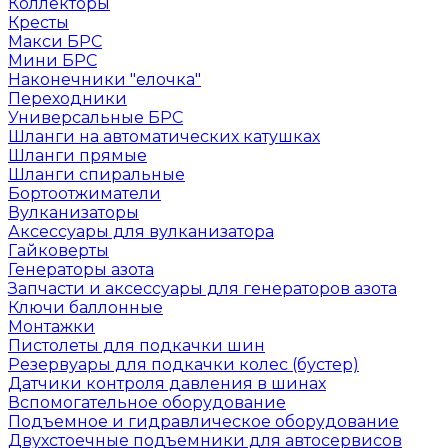
Коллекторы
Кресты
Макси БРС
Мини БРС
Наконечники "елочка"
Переходники
Универсальные БРС
Шланги на автоматических катушках
Шланги прямые
Шланги спиральные
Бортоотжиматели
Вулканизаторы
Аксессуары для вулканизатора
Гайковерты
Генераторы азота
Запчасти и аксессуары для генераторов азота
Ключи баллонные
Монтажки
Пистолеты для подкачки шин
Резервуары для подкачки колес (бустер)
Датчики контроля давления в шинах
Вспомогательное оборудование
Подъемное и гидравлическое оборудование
Двухстоечные подъемники для автосервисов