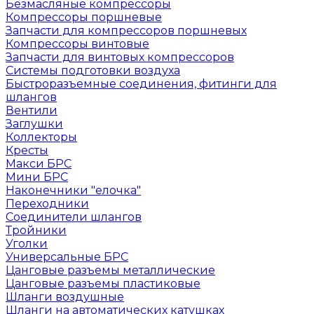
Безмасляные компрессоры
Компрессоры поршневые
Запчасти для компрессоров поршневых
Компрессоры винтовые
Запчасти для винтовых компрессоров
Системы подготовки воздуха
Быстроразъемные соединения, фитинги для
шлангов
Вентили
Заглушки
Коллекторы
Кресты
Макси БРС
Мини БРС
Наконечники "елочка"
Переходники
Соединители шлангов
Тройники
Уголки
Универсальные БРС
Цанговые разъемы металлические
Цанговые разъемы пластиковые
Шланги воздушные
Шланги на автоматических катушках