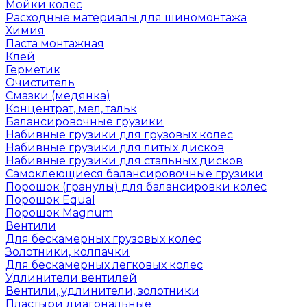
Мойки колес
Расходные материалы для шиномонтажа
Химия
Паста монтажная
Клей
Герметик
Очиститель
Смазки (медянка)
Концентрат, мел, тальк
Балансировочные грузики
Набивные грузики для грузовых колес
Набивные грузики для литых дисков
Набивные грузики для стальных дисков
Самоклеющиеся балансировочные грузики
Порошок (гранулы) для балансировки колес
Порошок Equal
Порошок Magnum
Вентили
Для бескамерных грузовых колес
Золотники, колпачки
Для бескамерных легковых колес
Удлинители вентилей
Вентили, удлинители, золотники
Пластыри диагональные