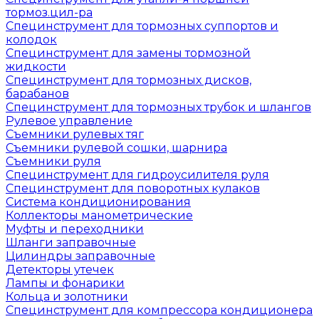
тормоз.цил-ра
Специнструмент для тормозных суппортов и
колодок
Специнструмент для замены тормозной
жидкости
Специнструмент для тормозных дисков,
барабанов
Специнструмент для тормозных трубок и шлангов
Рулевое управление
Съемники рулевых тяг
Съемники рулевой сошки, шарнира
Съемники руля
Специнструмент для гидроусилителя руля
Специнструмент для поворотных кулаков
Система кондиционирования
Коллекторы манометрические
Муфты и переходники
Шланги заправочные
Цилиндры заправочные
Детекторы утечек
Лампы и фонарики
Кольца и золотники
Специнструмент для компрессора кондиционера