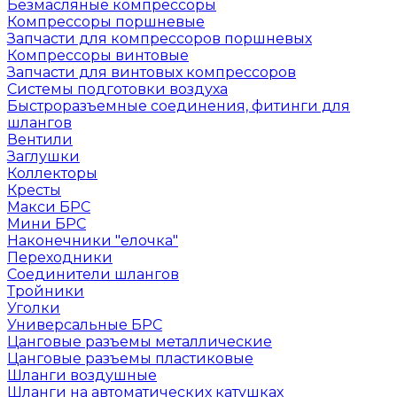
Безмасляные компрессоры
Компрессоры поршневые
Запчасти для компрессоров поршневых
Компрессоры винтовые
Запчасти для винтовых компрессоров
Системы подготовки воздуха
Быстроразъемные соединения, фитинги для
шлангов
Вентили
Заглушки
Коллекторы
Кресты
Макси БРС
Мини БРС
Наконечники "елочка"
Переходники
Соединители шлангов
Тройники
Уголки
Универсальные БРС
Цанговые разъемы металлические
Цанговые разъемы пластиковые
Шланги воздушные
Шланги на автоматических катушках