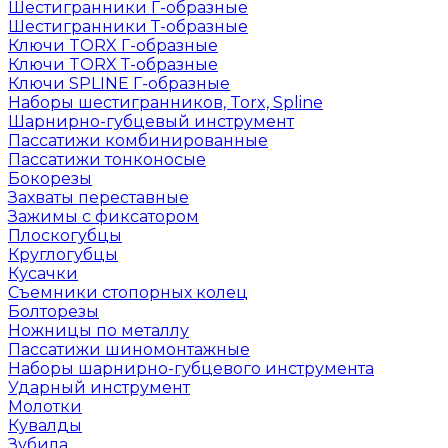
Шестигранники Г-образные
Шестигранники Т-образные
Ключи TORX Г-образные
Ключи TORX Т-образные
Ключи SPLINE Г-образные
Наборы шестигранников, Torx, Spline
Шарнирно-губцевый инструмент
Пассатижи комбинированные
Пассатижи тонконосые
Бокорезы
Захваты переставные
Зажимы с фиксатором
Плоскогубцы
Круглогубцы
Кусачки
Съемники стопорных колец
Болторезы
Ножницы по металлу
Пассатижи шиномонтажные
Наборы шарнирно-губцевого инструмента
Ударный инструмент
Молотки
Кувалды
Зубила