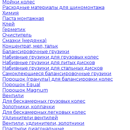
Мойки колес
Расходные материалы для шиномонтажа
Химия
Паста монтажная
Клей
Герметик
Очиститель
Смазки (медянка)
Концентрат, мел, тальк
Балансировочные грузики
Набивные грузики для грузовых колес
Набивные грузики для литых дисков
Набивные грузики для стальных дисков
Самоклеющиеся балансировочные грузики
Порошок (гранулы) для балансировки колес
Порошок Equal
Порошок Magnum
Вентили
Для бескамерных грузовых колес
Золотники, колпачки
Для бескамерных легковых колес
Удлинители вентилей
Вентили, удлинители, золотники
Пластыри диагональные