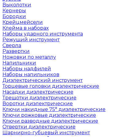
Выколотки
Кернеры
Бородки
Крейцмейсели
Клейма в наборах
Наборы ударного инструмента
Режущий инструмент
Сверла
Развертки
Ножовки по металлу
Напильники
Наборы надфилей
Наборы напильников
Диэлектрический инструмент
Торцевые головки диэлектрические
Насадки диэлектрические
Трещотки диэлектрические
Воротки диэлектрические
Ключи накидные 75° диэлектрические
Ключи рожковые диэлектрические
Ключи разводные диэлектрические
Отвертки диэлектрические
Шарнирно-губцевый инструмент