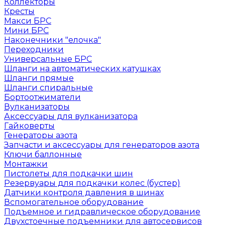
Коллекторы
Кресты
Макси БРС
Мини БРС
Наконечники "елочка"
Переходники
Универсальные БРС
Шланги на автоматических катушках
Шланги прямые
Шланги спиральные
Бортоотжиматели
Вулканизаторы
Аксессуары для вулканизатора
Гайковерты
Генераторы азота
Запчасти и аксессуары для генераторов азота
Ключи баллонные
Монтажки
Пистолеты для подкачки шин
Резервуары для подкачки колес (бустер)
Датчики контроля давления в шинах
Вспомогательное оборудование
Подъемное и гидравлическое оборудование
Двухстоечные подъемники для автосервисов