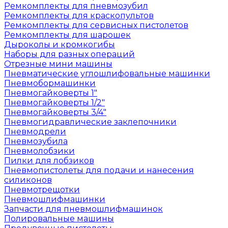
Ремкомплекты для пневмозубил
Ремкомплекты для краскопультов
Ремкомплекты для сервисных пистолетов
Ремкомплекты для шарошек
Дыроколы и кромкогибы
Наборы для разных операций
Отрезные мини машины
Пневматические углошлифовальные машинки
Пневмобормашинки
Пневмогайковерты 1"
Пневмогайковерты 1/2"
Пневмогайковерты 3/4"
Пневмогидравлические заклепочники
Пневмодрели
Пневмозубила
Пневмолобзики
Пилки для лобзиков
Пневмопистолеты для подачи и нанесения
силиконов
Пневмотрещотки
Пневмошлифмашинки
Запчасти для пневмошлифмашинок
Полировальные машины