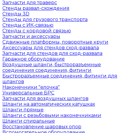
Запчасти для траверс
Стенды развал-схождения
Стенды 3D
Стенды для грузового транспорта
Стенды с ИК-связью
Стенды с кордовой связью
Запчасти и аксессуары
Сдвижные платформы, поворотные круги
Аксессуары для стендов сход-развала
Запчасти для стендов для сход-развала
Гаражное оборудование
Воздушные шланги, быстроразъемные
соединения соединения, фитинги
Быстроразъемные соединения, фитинги для
шлангов
Наконечники "елочка"
Универсальные БРС
Запчасти для воздушных шлангов
Шланги на автоматических катушках
Шланги прямые
Шланги с резьбовыми наконечниками
Шланги спиральные
Восстановление шаровых опор
Вспомогательное оборудование