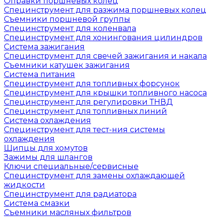
Оправки поршневых колец
Специнструмент для разжима поршневых колец
Съемники поршневой группы
Специнструмент для коленвала
Специнструмент для хонингования цилиндров
Система зажигания
Специнструмент для свечей зажигания и накала
Съемники катушек зажигания
Система питания
Специнструмент для топливных форсунок
Специнструмент для крышки топливного насоса
Специнструмент для регулировки ТНВД
Специнструмент для топливных линий
Система охлаждения
Специнструмент для тест-ния системы
охлаждения
Щипцы для хомутов
Зажимы для шлангов
Ключи специальные/сервисные
Специнструмент для замены охлаждающей
жидкости
Специнструмент для радиатора
Система смазки
Съемники масляных фильтров