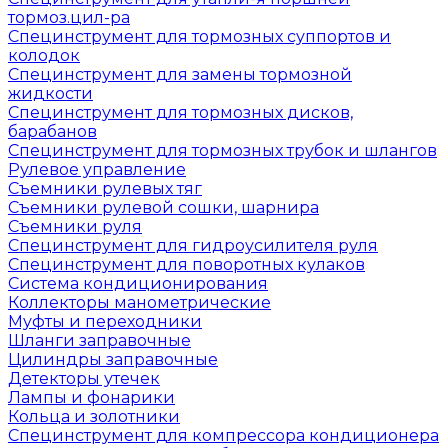
тормоз.цил-ра
Специнструмент для тормозных суппортов и
колодок
Специнструмент для замены тормозной
жидкости
Специнструмент для тормозных дисков,
барабанов
Специнструмент для тормозных трубок и шлангов
Рулевое управление
Съемники рулевых тяг
Съемники рулевой сошки, шарнира
Съемники руля
Специнструмент для гидроусилителя руля
Специнструмент для поворотных кулаков
Система кондиционирования
Коллекторы манометрические
Муфты и переходники
Шланги заправочные
Цилиндры заправочные
Детекторы утечек
Лампы и фонарики
Кольца и золотники
Специнструмент для компрессора кондиционера