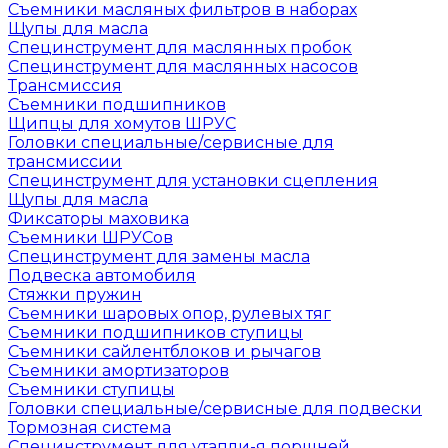
Съемники масляных фильтров в наборах
Щупы для масла
Специнструмент для маслянных пробок
Специнструмент для маслянных насосов
Трансмиссия
Съемники подшипников
Щипцы для хомутов ШРУС
Головки специальные/сервисные для
трансмиссии
Специнструмент для установки сцепления
Щупы для масла
Фиксаторы маховика
Съемники ШРУСов
Специнструмент для замены масла
Подвеска автомобиля
Стяжки пружин
Съемники шаровых опор, рулевых тяг
Съемники подшипников ступицы
Съемники сайлентблоков и рычагов
Съемники амортизаторов
Съемники ступицы
Головки специальные/сервисные для подвески
Тормозная система
Специнструмент для утапли-я поршней