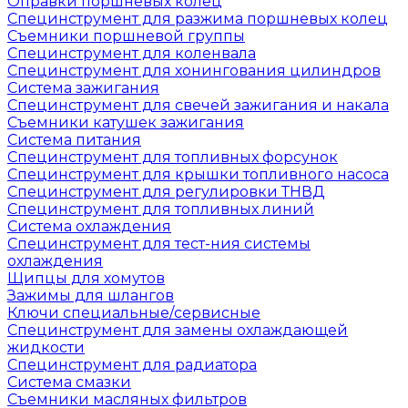
Оправки поршневых колец
Специнструмент для разжима поршневых колец
Съемники поршневой группы
Специнструмент для коленвала
Специнструмент для хонингования цилиндров
Система зажигания
Специнструмент для свечей зажигания и накала
Съемники катушек зажигания
Система питания
Специнструмент для топливных форсунок
Специнструмент для крышки топливного насоса
Специнструмент для регулировки ТНВД
Специнструмент для топливных линий
Система охлаждения
Специнструмент для тест-ния системы
охлаждения
Щипцы для хомутов
Зажимы для шлангов
Ключи специальные/сервисные
Специнструмент для замены охлаждающей
жидкости
Специнструмент для радиатора
Система смазки
Съемники масляных фильтров