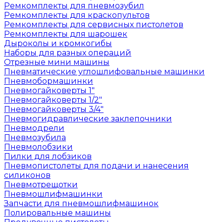
Ремкомплекты для пневмозубил
Ремкомплекты для краскопультов
Ремкомплекты для сервисных пистолетов
Ремкомплекты для шарошек
Дыроколы и кромкогибы
Наборы для разных операций
Отрезные мини машины
Пневматические углошлифовальные машинки
Пневмобормашинки
Пневмогайковерты 1"
Пневмогайковерты 1/2"
Пневмогайковерты 3/4"
Пневмогидравлические заклепочники
Пневмодрели
Пневмозубила
Пневмолобзики
Пилки для лобзиков
Пневмопистолеты для подачи и нанесения
силиконов
Пневмотрещотки
Пневмошлифмашинки
Запчасти для пневмошлифмашинок
Полировальные машины