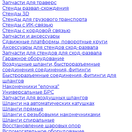
Запчасти для траверс
Стенды развал-схождения
Стенды 3D
Стенды для грузового транспорта
Стенды с ИК-связью
Стенды с кордовой связью
Запчасти и аксессуары
Сдвижные платформы, поворотные круги
Аксессуары для стендов сход-развала
Запчасти для стендов для сход-развала
Гаражное оборудование
Воздушные шланги, быстроразъемные
соединения соединения, фитинги
Быстроразъемные соединения, фитинги для
шлангов
Наконечники "елочка"
Универсальные БРС
Запчасти для воздушных шлангов
Шланги на автоматических катушках
Шланги прямые
Шланги с резьбовыми наконечниками
Шланги спиральные
Восстановление шаровых опор
Вспомогательное оборудование