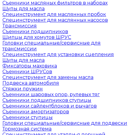
Съемники масляных фильтров в наборах
Щупы для масла
Специнструмент для маслянных пробок
Специнструмент для маслянных насосов
Трансмиссия
Съемники подшипников
Щипцы для хомутов ШРУС
Головки специальные/сервисные для
трансмиссии
Специнструмент для установки сцепления
Щупы для масла
Фиксаторы маховика
Съемники ШРУСов
Специнструмент для замены масла
Подвеска автомобиля
Стяжки пружин
Съемники шаровых опор, рулевых тяг
Съемники подшипников ступицы
Съемники сайлентблоков и рычагов
Съемники амортизаторов
Съемники ступицы
Головки специальные/сервисные для подвески
Тормозная система
Специнструмент для утапли-я поршней