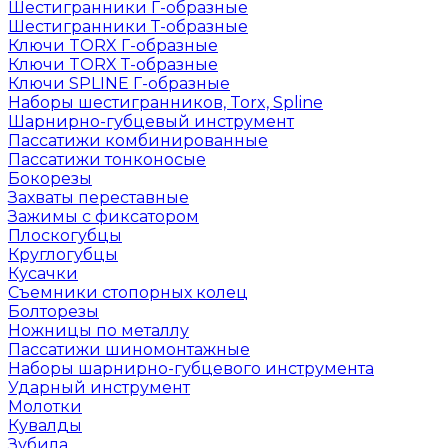
Шестигранники Г-образные
Шестигранники Т-образные
Ключи TORX Г-образные
Ключи TORX Т-образные
Ключи SPLINE Г-образные
Наборы шестигранников, Torx, Spline
Шарнирно-губцевый инструмент
Пассатижи комбинированные
Пассатижи тонконосые
Бокорезы
Захваты переставные
Зажимы с фиксатором
Плоскогубцы
Круглогубцы
Кусачки
Съемники стопорных колец
Болторезы
Ножницы по металлу
Пассатижи шиномонтажные
Наборы шарнирно-губцевого инструмента
Ударный инструмент
Молотки
Кувалды
Зубила