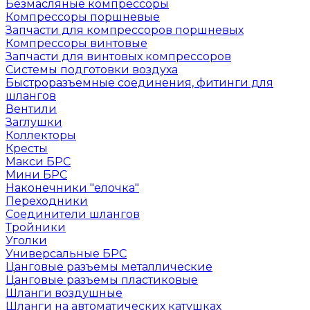
Безмасляные компрессоры
Компрессоры поршневые
Запчасти для компрессоров поршневых
Компрессоры винтовые
Запчасти для винтовых компрессоров
Системы подготовки воздуха
Быстроразъемные соединения, фитинги для
шлангов
Вентили
Заглушки
Коллекторы
Кресты
Макси БРС
Мини БРС
Наконечники "елочка"
Переходники
Соединители шлангов
Тройники
Уголки
Универсальные БРС
Цанговые разъемы металлические
Цанговые разъемы пластиковые
Шланги воздушные
Шланги на автоматических катушках