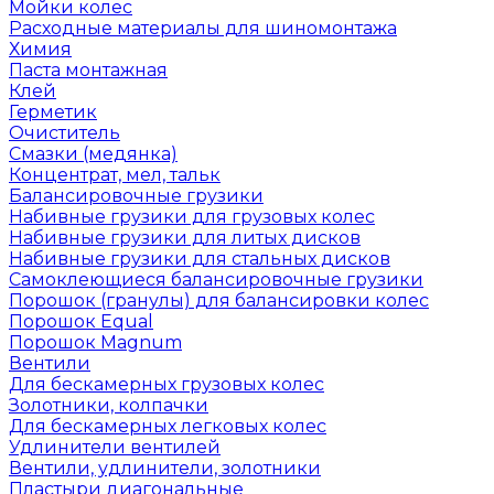
Мойки колес
Расходные материалы для шиномонтажа
Химия
Паста монтажная
Клей
Герметик
Очиститель
Смазки (медянка)
Концентрат, мел, тальк
Балансировочные грузики
Набивные грузики для грузовых колес
Набивные грузики для литых дисков
Набивные грузики для стальных дисков
Самоклеющиеся балансировочные грузики
Порошок (гранулы) для балансировки колес
Порошок Equal
Порошок Magnum
Вентили
Для бескамерных грузовых колес
Золотники, колпачки
Для бескамерных легковых колес
Удлинители вентилей
Вентили, удлинители, золотники
Пластыри диагональные