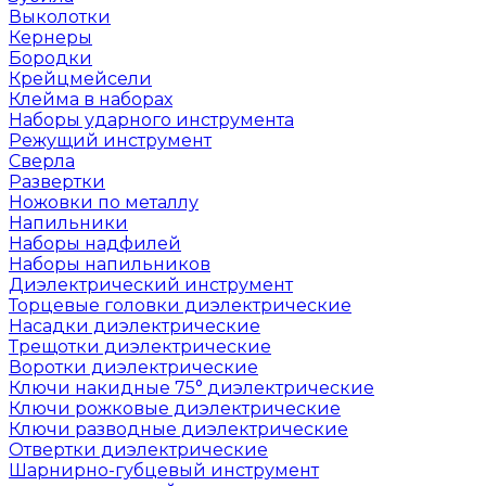
Выколотки
Кернеры
Бородки
Крейцмейсели
Клейма в наборах
Наборы ударного инструмента
Режущий инструмент
Сверла
Развертки
Ножовки по металлу
Напильники
Наборы надфилей
Наборы напильников
Диэлектрический инструмент
Торцевые головки диэлектрические
Насадки диэлектрические
Трещотки диэлектрические
Воротки диэлектрические
Ключи накидные 75° диэлектрические
Ключи рожковые диэлектрические
Ключи разводные диэлектрические
Отвертки диэлектрические
Шарнирно-губцевый инструмент