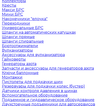
Коллекторы
Кресты
Макси БРС
Мини БРС
Наконечники "елочка"
Переходники
Универсальные БРС
Шланги на автоматических катушках
Шланги прямые
Шланги спиральные
Бортоотжиматели
Вулканизаторы
Аксессуары для вулканизатора
Гайковерты
Генераторы азота
Запчасти и аксессуары для генераторов азота
Ключи баллонные
Монтажки
Пистолеты для подкачки шин
Резервуары для подкачки колес (бустер)
Датчики контроля давления в шинах
Вспомогательное оборудование
Подъемное и гидравлическое оборудование
Двухстоечные подъемники для автосервисов