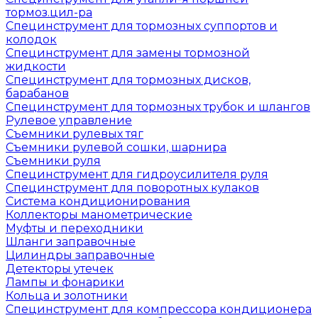
тормоз.цил-ра
Специнструмент для тормозных суппортов и
колодок
Специнструмент для замены тормозной
жидкости
Специнструмент для тормозных дисков,
барабанов
Специнструмент для тормозных трубок и шлангов
Рулевое управление
Съемники рулевых тяг
Съемники рулевой сошки, шарнира
Съемники руля
Специнструмент для гидроусилителя руля
Специнструмент для поворотных кулаков
Система кондиционирования
Коллекторы манометрические
Муфты и переходники
Шланги заправочные
Цилиндры заправочные
Детекторы утечек
Лампы и фонарики
Кольца и золотники
Специнструмент для компрессора кондиционера