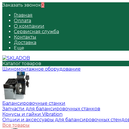
Заказать звонок
0
Главная
Оплата
О компании
Сервисная служба
Контакты
Доставка
Еще
Каталог товаров
Шиномонтажное оборудование
Балансировочные станки
Запчасти для балансировочных станков
Конусы и гайки Vibration
Опции и аксессуары для балансировочных стендо
Все товары